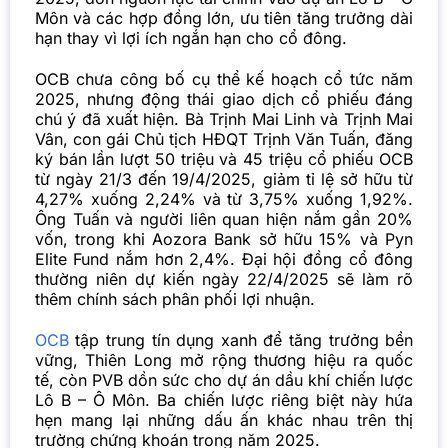
Môn và các hợp đồng lớn, ưu tiên tăng trưởng dài
hạn thay vì lợi ích ngắn hạn cho cổ đông.
OCB chưa công bố cụ thể kế hoạch cổ tức năm
2025, nhưng động thái giao dịch cổ phiếu đáng
chú ý đã xuất hiện. Bà Trịnh Mai Linh và Trịnh Mai
Vân, con gái Chủ tịch HĐQT Trịnh Văn Tuấn, đăng
ký bán lần lượt 50 triệu và 45 triệu cổ phiếu OCB
từ ngày 21/3 đến 19/4/2025, giảm tỉ lệ sở hữu từ
4,27% xuống 2,24% và từ 3,75% xuống 1,92%.
Ông Tuấn và người liên quan hiện nắm gần 20%
vốn, trong khi Aozora Bank sở hữu 15% và Pyn
Elite Fund nắm hơn 2,4%. Đại hội đồng cổ đông
thường niên dự kiến ngày 22/4/2025 sẽ làm rõ
thêm chính sách phân phối lợi nhuận.
OCB
tập trung tín dụng xanh để tăng trưởng bền
vững, Thiên Long mở rộng thương hiệu ra quốc
tế, còn PVB dồn sức cho dự án dầu khí chiến lược
Lô B – Ô Môn. Ba chiến lược riêng biệt này hứa
hẹn mang lại những dấu ấn khác nhau trên thị
trường chứng khoán trong năm 2025.