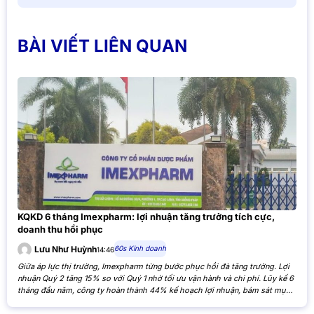
BÀI VIẾT LIÊN QUAN
KQKD 6 tháng Imexpharm: lợi nhuận tăng trưởng tích cực,
doanh thu hồi phục
60s Kinh doanh
Lưu Như Huỳnh
14:46
Giữa áp lực thị trường, Imexpharm từng bước phục hồi đà tăng trưởng. Lợi
nhuận Quý 2 tăng 15% so với Quý 1 nhờ tối ưu vận hành và chi phí. Lũy kế 6
tháng đầu năm, công ty hoàn thành 44% kế hoạch lợi nhuận, bám sát mục
tiêu cả năm. Theo Báo cáo