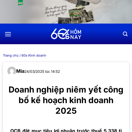
Chuyển
đến
nội
dung
Trang chủ
/
60s Kinh doanh
Mia
24/03/2025 lúc 14:52
Doanh nghiệp niêm yết công
bố kế hoạch kinh doanh
2025
OCB đặt mục tiêu lợi nhuận trước thuế 5.338 tỉ