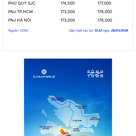
PHÚ QUÝ SJC
174,500
177,000
PNJ TP.HCM
173,000
176,000
PNJ HÀ NỘI
173,000
176,000
Nguồn: VDSC
Cập nhật vào lúc
13:33
ngày
26/01/2026