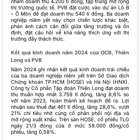
nhắm doanh thu 4.200 tỉ đồng, tập trung mở rộng
thị trường quốc tế. PVB đặt cược vào dự án Lô B
– Ô Môn để đạt doanh thu 540 tỉ đồng. Ba doanh
nghiệp niêm yết này chọn chiến lược khác biệt,
phản ánh cách cân đối giữa tăng trưởng và ổn
định, đặt câu hỏi về khả năng thích ứng với thị
trường đầy thách thức.
Kết quả kinh doanh năm 2024 của OCB, Thiên
Long và PVB
Năm 2024 ghi nhận kết quả kinh doanh trái chiều
của ba doanh nghiệp niêm yết trên Sở Giao dịch
Chứng khoán TP.HCM (HOSE) và Hà Nội (HNX).
Công ty Cổ phần Tập đoàn Thiên Long đạt doanh
thu thuần hợp nhất 3.759 tỉ đồng, tăng 8,6% so
với năm 2023, hoàn thành kế hoạch đề ra. Lợi
nhuận sau thuế đạt 461 tỉ đồng, tăng 28,6%, vượt
21% chỉ tiêu nhờ củng cố phân phối nội địa và
mở rộng xuất khẩu. Trên sàn HOSE, cổ phiếu TLG
ngày 21/3 đóng cửa ở mức 59.000 đồng/cổ
phiếu, tăng 0,58%.