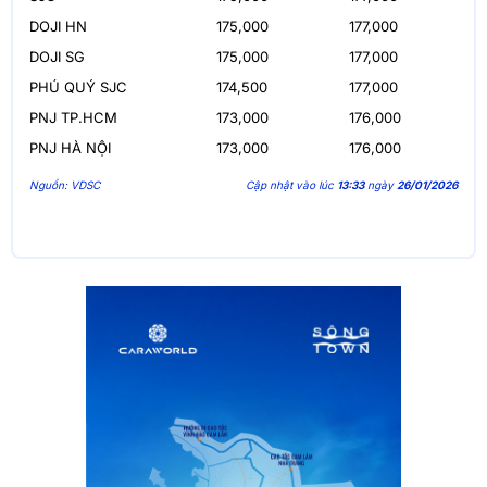
DOJI HN
175,000
177,000
DOJI SG
175,000
177,000
PHÚ QUÝ SJC
174,500
177,000
PNJ TP.HCM
173,000
176,000
PNJ HÀ NỘI
173,000
176,000
Nguồn: VDSC
Cập nhật vào lúc
13:33
ngày
26/01/2026