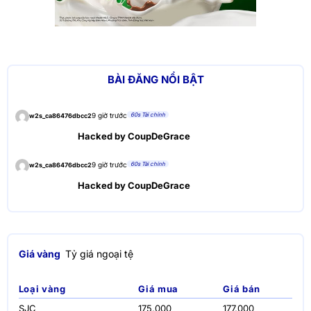
BÀI ĐĂNG NỔI BẬT
60s Tài chính
9 giờ trước
w2s_ca86476dbcc2
Hacked by CoupDeGrace
60s Tài chính
9 giờ trước
w2s_ca86476dbcc2
Hacked by CoupDeGrace
Giá vàng
Tỷ giá ngoại tệ
Loại vàng
Giá mua
Giá bán
SJC
175,000
177,000