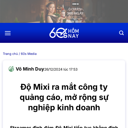
Chuyển
đến
nội
dung
Trang chủ
/
60s Media
Võ Minh Duy
26/12/2024 lúc 17:53
Độ Mixi ra mắt công ty
quảng cáo, mở rộng sự
nghiệp kinh doanh
Streamer đình đám Độ Mixi tiếp tục khẳng định