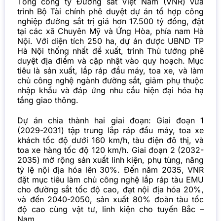
Tổng công ty Đường sắt Việt Nam (VNR) vừa
trình Bộ Tài chính phê duyệt dự án tổ hợp công
nghiệp đường sắt trị giá hơn 17.500 tỷ đồng, đặt
tại các xã Chuyên Mỹ và Ứng Hòa, phía nam Hà
Nội. Với diện tích 250 ha, dự án được UBND TP
Hà Nội thống nhất đề xuất, trình Thủ tướng phê
duyệt địa điểm và cập nhật vào quy hoạch. Mục
tiêu là sản xuất, lắp ráp đầu máy, toa xe, và làm
chủ công nghệ ngành đường sắt, giảm phụ thuộc
nhập khẩu và đáp ứng nhu cầu hiện đại hóa hạ
tầng giao thông.
Dự án chia thành hai giai đoạn: Giai đoạn 1
(2029-2031) tập trung lắp ráp đầu máy, toa xe
khách tốc độ dưới 160 km/h, tàu điện đô thị, và
toa xe hàng tốc độ 120 km/h. Giai đoạn 2 (2032-
2035) mở rộng sản xuất linh kiện, phụ tùng, nâng
tỷ lệ nội địa hóa lên 30%. Đến năm 2035, VNR
đặt mục tiêu làm chủ công nghệ lắp ráp tàu EMU
cho đường sắt tốc độ cao, đạt nội địa hóa 20%,
và đến 2040-2050, sản xuất 80% đoàn tàu tốc
độ cao cùng vật tư, linh kiện cho tuyến Bắc –
Nam.