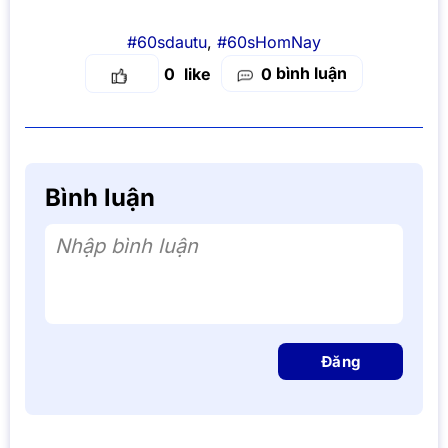
#60sdautu
,
#60sHomNay
bình luận
0
0
Bình luận
Nhập bình luận
Đăng