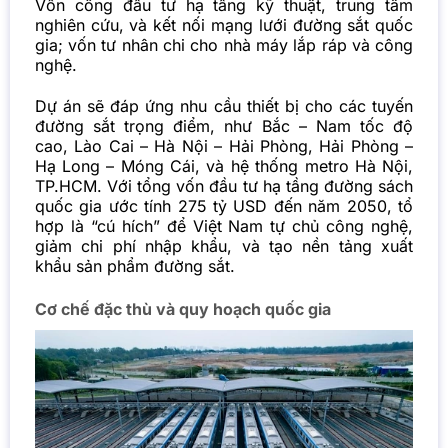
Vốn công đầu tư hạ tầng kỹ thuật, trung tâm
nghiên cứu, và kết nối mạng lưới đường sắt quốc
gia; vốn tư nhân chi cho nhà máy lắp ráp và công
nghệ.
Dự án sẽ đáp ứng nhu cầu thiết bị cho các tuyến
đường sắt trọng điểm, như Bắc – Nam tốc độ
cao, Lào Cai – Hà Nội – Hải Phòng, Hải Phòng –
Hạ Long – Móng Cái, và hệ thống metro Hà Nội,
TP.HCM. Với tổng vốn đầu tư hạ tầng đường sách
quốc gia ước tính 275 tỷ USD đến năm 2050, tổ
hợp là “cú hích” để Việt Nam tự chủ công nghệ,
giảm chi phí nhập khẩu, và tạo nền tảng xuất
khẩu sản phẩm đường sắt.
Cơ chế đặc thù và quy hoạch quốc gia