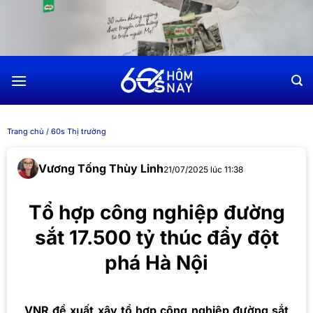
Chuyển
đến
nội
dung
Trang chủ
/
60s Thị trường
Vương Tống Thùy Linh
21/07/2025 lúc 11:38
Tổ hợp công nghiệp đường
sắt 17.500 tỷ thúc đẩy đột
phá Hà Nội
VNR đề xuất xây tổ hợp công nghiệp đường sắt