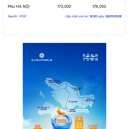
PNJ HÀ NỘI
173,000
176,000
Nguồn: VDSC
Cập nhật vào lúc
13:33
ngày
26/01/2026