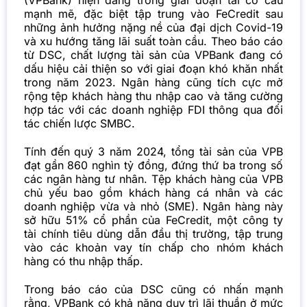
(VPBank) hiện đang trong giai đoạn tái cơ cấu
mạnh mẽ, đặc biệt tập trung vào FeCredit sau
những ảnh hưởng nặng nề của đại dịch Covid-19
và xu hướng tăng lãi suất toàn cầu. Theo báo cáo
từ DSC, chất lượng tài sản của
VPBank
đang có
dấu hiệu cải thiện so với giai đoạn khó khăn nhất
trong năm 2023. Ngân hàng cũng tích cực mở
rộng tệp khách hàng thu nhập cao và tăng cường
hợp tác với các doanh nghiệp FDI thông qua đối
tác chiến lược SMBC.
Tính đến quý 3 năm 2024, tổng tài sản của VPB
đạt gần 860 nghìn tỷ đồng, đứng thứ ba trong số
các ngân hàng tư nhân. Tệp khách hàng của VPB
chủ yếu bao gồm khách hàng cá nhân và các
doanh nghiệp vừa và nhỏ (SME). Ngân hàng này
sở hữu 51% cổ phần của FeCredit, một công ty
tài chính tiêu dùng dẫn đầu thị trường, tập trung
vào các khoản vay tín chấp cho nhóm khách
hàng có thu nhập thấp.
Trong báo cáo của DSC cũng có nhấn mạnh
rằng, VPBank có khả năng duy trì lãi thuần ở mức