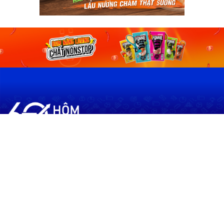
60shomnay.vn là trang mạng xã hội
chia sẻ thông tin hữu ích về xu hướng
tài chính, kinh doanh
Thông Tin
Điều khoản sử dụng