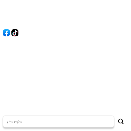
Quy Định Viết Bài
Liên hệ
Quảng cáo
60s Tài chính
60s Kinh doanh
60s Thị trường
60s Chứng khoán
Cộng đồng