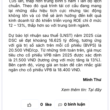
1,05 lần, thấp hơn trung bình 5 năm 1 lần độ lệch
chuẩn. Theo đó quá trình tái cơ cấu đang mang
lại những dấu hiệu tích cực nhưng tác động
không lớn và có thể sẽ ảnh hưởng đến kết quả
kinh doanh từ đó khiến triển vọng ROE chỉ ở mức
12 – 13%, thấp hơn so với trung bình ngành.
Dự báo lợi nhuận sau thuế (LNST) năm 2025 của
DSC sẽ đạt khoảng 16.625 tỷ đồng, tương ứng
với giá trị sổ sách trên mỗi cổ phiếu (BVPS) là
20.500 VND/cp. Từ những tính toán trên, giá mục
tiêu cho cổ phiếu VPB năm 2025 được xác định
là 21.500 VND (tương ứng với mức tăng là 13%).
Bên cạnh đó, vùng giá an toàn để cân nhắc giải
ngân cho cổ phiếu VPB là 18.400 VND.
Minh Thư
Xem thêm tin:
Tại đây
bình luận
0
0