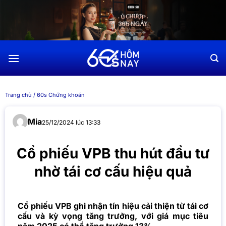
Chuyển
đến
nội
dung
Trang chủ
/
60s Chứng khoán
Mia
25/12/2024 lúc 13:33
Cổ phiếu VPB thu hút đầu tư
nhờ tái cơ cấu hiệu quả
Cổ phiếu VPB ghi nhận tín hiệu cải thiện từ tái cơ
cấu và kỳ vọng tăng trưởng, với giá mục tiêu