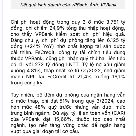
Kết quả kinh doanh của VPBank. Ảnh: VPBank
Chi phí hoạt động trong quý 3 ở mức 3.751 tỷ
đồng, chỉ chiếm 24,9% tổng thu nhập hoạt động,
cho thấy VPBank kiểm soát chi phí hiệu quả.
Đáng chú ý, chi phí dự phòng tăng lên 6.125 tỷ
đồng (+24% YoY) nhờ chất lượng tài sản được
cải thiện. FeCredit, công ty tài chính tiêu dùng
thuộc VPBank, cũng ghi nhận quý thứ hai liên tiếp
có lãi với 272 tỷ đồng LNTT. Tỷ lệ nợ xấu giảm
xuống 4,81%, thấp nhất kể từ Q1/2022, nhờ giảm
mạnh NPL tại FeCredit từ 21,4% xuống 16,1%
trong cùng kỳ.
Tuy nhiên, bộ đệm dự phòng của ngân hàng vẫn
ở mức thấp, chỉ đạt 51% trong quý 3/2024, cao
hơn mức 48% quý trước nhưng vẫn dưới mức
trung bình ngành. Dù vậy, tỷ lệ an toàn vốn (CAR)
của VPBank đạt 15,66%, thuộc top cao nhất
ngành, tạo nền tảng vững chắc để ngân hàng
vượt qua giai đoạn tái cơ cấu.