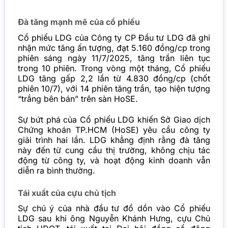
Đà tăng mạnh mẽ của cổ phiếu
Cổ phiếu LDG của Công ty CP Đầu tư LDG đã ghi
nhận mức tăng ấn tượng, đạt 5.160 đồng/cp trong
phiên sáng ngày 11/7/2025, tăng trần liên tục
trong 10 phiên. Trong vòng một tháng, Cổ phiếu
LDG tăng gấp 2,2 lần từ 4.830 đồng/cp (chốt
phiên 10/7), với 14 phiên tăng trần, tạo hiện tượng
“trắng bên bán” trên sàn HoSE.
Sự bứt phá của Cổ phiếu LDG khiến Sở Giao dịch
Chứng khoán TP.HCM (HoSE) yêu cầu công ty
giải trình hai lần. LDG khẳng định rằng đà tăng
này đến từ cung cầu thị trường, không chịu tác
động từ công ty, và hoạt động kinh doanh vẫn
diễn ra bình thường.
Tái xuất của cựu chủ tịch
Sự chú ý của nhà đầu tư đổ dồn vào Cổ phiếu
LDG sau khi ông Nguyễn Khánh Hưng, cựu Chủ