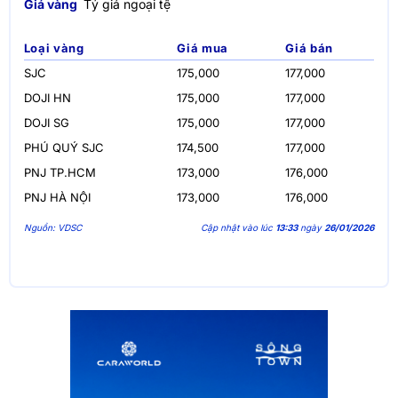
Giá vàng
Tỷ giá ngoại tệ
Loại vàng
Giá mua
Giá bán
SJC
175,000
177,000
DOJI HN
175,000
177,000
DOJI SG
175,000
177,000
PHÚ QUÝ SJC
174,500
177,000
PNJ TP.HCM
173,000
176,000
PNJ HÀ NỘI
173,000
176,000
Nguồn: VDSC
Cập nhật vào lúc
13:33
ngày
26/01/2026