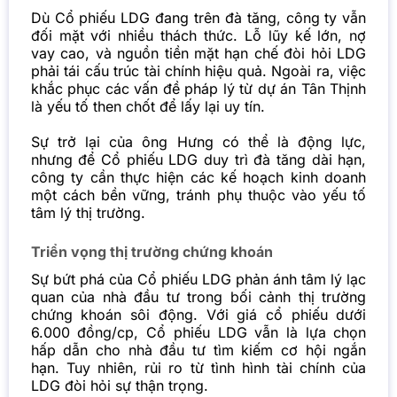
Dù Cổ phiếu LDG đang trên đà tăng, công ty vẫn
đối mặt với nhiều thách thức. Lỗ lũy kế lớn, nợ
vay cao, và nguồn tiền mặt hạn chế đòi hỏi LDG
phải tái cấu trúc tài chính hiệu quả. Ngoài ra, việc
khắc phục các vấn đề pháp lý từ dự án Tân Thịnh
là yếu tố then chốt để lấy lại uy tín.
Sự trở lại của ông Hưng có thể là động lực,
nhưng để Cổ phiếu LDG duy trì đà tăng dài hạn,
công ty cần thực hiện các kế hoạch kinh doanh
một cách bền vững, tránh phụ thuộc vào yếu tố
tâm lý thị trường.
Triển vọng thị trường chứng khoán
Sự bứt phá của Cổ phiếu LDG phản ánh tâm lý lạc
quan của nhà đầu tư trong bối cảnh thị trường
chứng khoán sôi động. Với giá cổ phiếu dưới
6.000 đồng/cp, Cổ phiếu LDG vẫn là lựa chọn
hấp dẫn cho nhà đầu tư tìm kiếm cơ hội ngắn
hạn. Tuy nhiên, rủi ro từ tình hình tài chính của
LDG đòi hỏi sự thận trọng.