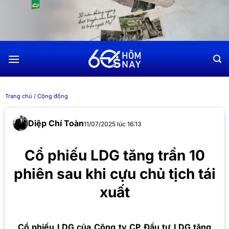
Chuyển
đến
nội
dung
Trang chủ
/
Cộng đồng
Diệp Chí Toàn
11/07/2025 lúc 16:13
Cổ phiếu LDG tăng trần 10
phiên sau khi cựu chủ tịch tái
xuất
Cổ phiếu LDG của Công ty CP Đầu tư LDG tăng