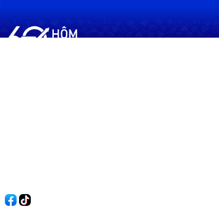
60shomnay.vn là trang mạng xã hội
chia sẻ thông tin hữu ích về xu hướng
tài chính, kinh doanh
Thông Tin
Điều khoản sử dụng
Quy Định Viết Bài
Liên hệ
Quảng cáo