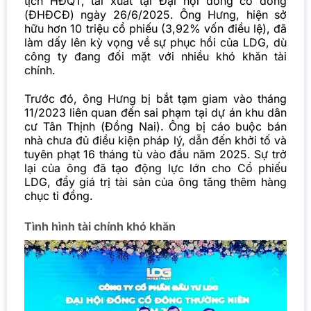
tịch HĐQT, tái xuất tại Đại hội đồng cổ đông
(ĐHĐCĐ) ngày 26/6/2025. Ông Hưng, hiện sở
hữu hơn 10 triệu cổ phiếu (3,92% vốn điều lệ), đã
làm dấy lên kỳ vọng về sự phục hồi của LDG, dù
công ty đang đối mặt với nhiều khó khăn tài
chính.
Trước đó, ông Hưng bị bắt tạm giam vào tháng
11/2023 liên quan đến sai phạm tại dự án khu dân
cư Tân Thịnh (Đồng Nai). Ông bị cáo buộc bán
nhà chưa đủ điều kiện pháp lý, dẫn đến khởi tố và
tuyên phạt 16 tháng tù vào đầu năm 2025. Sự trở
lại của ông đã tạo động lực lớn cho Cổ phiếu
LDG, đẩy giá trị tài sản của ông tăng thêm hàng
chục tỉ đồng.
Tình hình tài chính khó khăn