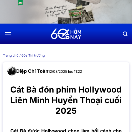
Chuyển
đến
nội
dung
Trang chủ
/
60s Thị trường
Diệp Chí Toàn
12/03/2025 lúc 11:22
Cát Bà đón phim Hollywood
Liên Minh Huyền Thoại cuối
2025
Cát Bà được Hollywood chọn làm bối cảnh cho