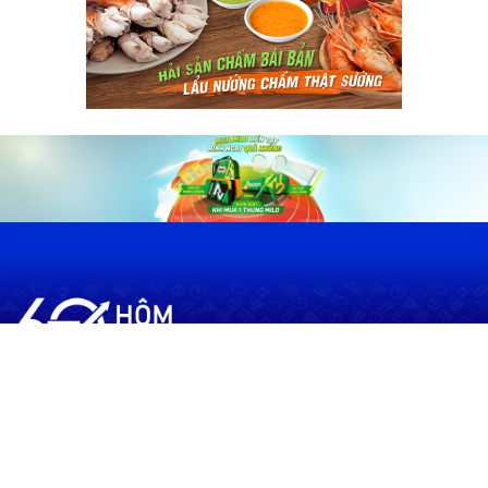
60shomnay.vn là trang mạng xã hội
chia sẻ thông tin hữu ích về xu hướng
tài chính, kinh doanh
Thông Tin