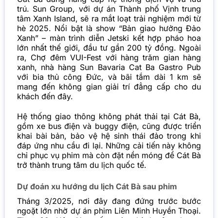
trú. Sun Group, với dự án Thành phố Vịnh trung
tâm Xanh Island, sẽ ra mắt loạt trải nghiệm mới từ
hè 2025. Nổi bật là show “Bản giao hưởng Đảo
Xanh” – màn trình diễn Jetski kết hợp pháo hoa
lớn nhất thế giới, đầu tư gần 200 tỷ đồng. Ngoài
ra, Chợ đêm VUI-Fest với hàng trăm gian hàng
xanh, nhà hàng Sun Bavaria Cat Ba Gastro Pub
với bia thủ công Đức, và bãi tắm dài 1 km sẽ
mang đến không gian giải trí đẳng cấp cho du
khách đến đây.
Hệ thống giao thông không phát thải tại Cát Bà,
gồm xe bus điện và buggy điện, cũng được triển
khai bài bản, bảo vệ hệ sinh thái đảo trong khi
đáp ứng nhu cầu đi lại. Những cải tiến này không
chỉ phục vụ phim mà còn đặt nền móng để Cát Bà
trở thành trung tâm
du lịch
quốc tế.
Dự đoán xu hướng du lịch Cát Bà sau phim
Tháng 3/2025, nơi đây đang đứng trước bước
ngoặt lớn nhờ dự án phim Liên Minh Huyền Thoại.