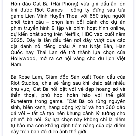
Hòn đảo Cát Bà (Hải Phòng) vừa ghi dấu ấn lớn
khi được Riot Games – công ty đứng sau tựa
game Liên Minh Huyền Thoại với 650 triệu người
chơi toàn cầu – chọn làm bối cảnh cho dự án
phim truyền hình 9 tập và phim hoạt hình online,
dự kiến phát sóng trên Netflix, HBO vào cuối năm
2025. Đây là lần đầu tiên nơi đây vượt qua các
địa danh nổi tiếng châu Á như Nhật Bản, Hàn
Quốc hay Thái Lan để trở thành lựa chọn của
Hollywood, mở ra cơ hội vàng cho du lịch Việt
Nam.
Bà Rose Lam, Giám đốc Sản xuất Toàn cầu của
Riot Studios, chia sẻ rằng sau khi khảo sát nhiều
khu vực, Cát Bà nổi bật với vẻ đẹp hoang sơ và
thần thoại, phù hợp hoàn hảo với thế giới
Runeterra trong game. “Cát Bà có rừng nguyên
sinh, biển xanh, hang động kỳ bí và hơn 360 đảo
đá vôi – tất cả tạo nên khung cảnh lý tưởng cho
phim”, bà nói. Sự lựa chọn này không chỉ là niềm
tự hào mà còn khẳng định tiềm năng của địa điểm
này trên bản đồ điện ảnh thế giới.