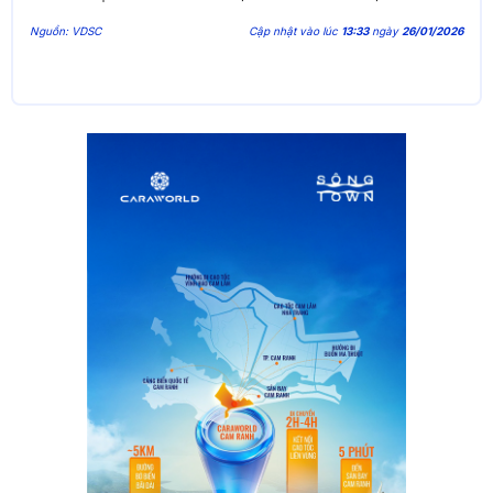
Nguồn: VDSC
Cập nhật vào lúc
13:33
ngày
26/01/2026