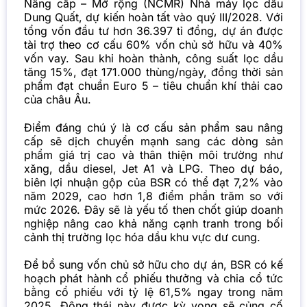
Nâng cấp – Mở rộng (NCMR) Nhà máy lọc dầu
Dung Quất, dự kiến hoàn tất vào quý III/2028. Với
tổng vốn đầu tư hơn 36.397 tỉ đồng, dự án được
tài trợ theo cơ cấu 60% vốn chủ sở hữu và 40%
vốn vay. Sau khi hoàn thành, công suất lọc dầu
tăng 15%, đạt 171.000 thùng/ngày, đồng thời sản
phẩm đạt chuẩn Euro 5 – tiêu chuẩn khí thải cao
của châu Âu.
Điểm đáng chú ý là cơ cấu sản phẩm sau nâng
cấp sẽ dịch chuyển mạnh sang các dòng sản
phẩm giá trị cao và thân thiện môi trường như
xăng, dầu diesel, Jet A1 và LPG. Theo dự báo,
biên lợi nhuận gộp của BSR có thể đạt 7,2% vào
năm 2029, cao hơn 1,8 điểm phần trăm so với
mức 2026. Đây sẽ là yếu tố then chốt giúp doanh
nghiệp nâng cao khả năng cạnh tranh trong bối
cảnh thị trường lọc hóa dầu khu vực dư cung.
Để bổ sung vốn chủ sở hữu cho dự án, BSR có kế
hoạch phát hành cổ phiếu thưởng và chia cổ tức
bằng cổ phiếu với tỷ lệ 61,5% ngay trong năm
2025. Động thái này được kỳ vọng sẽ củng cố