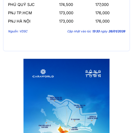
PHÚ QUÝ SJC
174,500
177,000
PNJ TP.HCM
173,000
176,000
PNJ HÀ NỘI
173,000
176,000
Nguồn: VDSC
Cập nhật vào lúc
13:33
ngày
26/01/2026