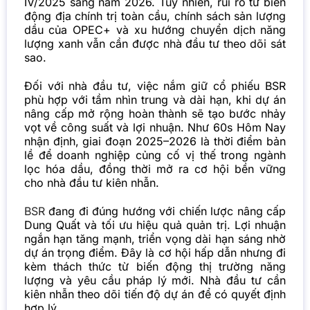
IV/2025 sang năm 2026. Tuy nhiên, rủi ro từ biến
động địa chính trị toàn cầu, chính sách sản lượng
dầu của OPEC+ và xu hướng chuyển dịch năng
lượng xanh vẫn cần được nhà đầu tư theo dõi sát
sao.
Đối với nhà đầu tư, việc nắm giữ cổ phiếu BSR
phù hợp với tầm nhìn trung và dài hạn, khi dự án
nâng cấp mở rộng hoàn thành sẽ tạo bước nhảy
vọt về công suất và lợi nhuận. Như 60s Hôm Nay
nhận định, giai đoạn 2025–2026 là thời điểm bản
lề để doanh nghiệp củng cố vị thế trong ngành
lọc hóa dầu, đồng thời mở ra cơ hội bền vững
cho nhà đầu tư kiên nhẫn.
BSR
đang đi đúng hướng với chiến lược nâng cấp
Dung Quất và tối ưu hiệu quả quản trị. Lợi nhuận
ngắn hạn tăng mạnh, triển vọng dài hạn sáng nhờ
dự án trọng điểm. Đây là cơ hội hấp dẫn nhưng đi
kèm thách thức từ biến động thị trường năng
lượng và yêu cầu pháp lý mới. Nhà đầu tư cần
kiên nhẫn theo dõi tiến độ dự án để có quyết định
hợp lý.