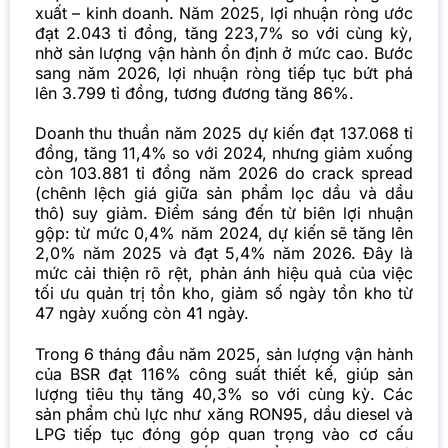
xuất – kinh doanh. Năm 2025, lợi nhuận ròng ước
đạt 2.043 tỉ đồng, tăng 223,7% so với cùng kỳ,
nhờ sản lượng vận hành ổn định ở mức cao. Bước
sang năm 2026, lợi nhuận ròng tiếp tục bứt phá
lên 3.799 tỉ đồng, tương đương tăng 86%.
Doanh thu thuần năm 2025 dự kiến đạt 137.068 tỉ
đồng, tăng 11,4% so với 2024, nhưng giảm xuống
còn 103.881 tỉ đồng năm 2026 do crack spread
(chênh lệch giá giữa sản phẩm lọc dầu và dầu
thô) suy giảm. Điểm sáng đến từ biên lợi nhuận
gộp: từ mức 0,4% năm 2024, dự kiến sẽ tăng lên
2,0% năm 2025 và đạt 5,4% năm 2026. Đây là
mức cải thiện rõ rệt, phản ánh hiệu quả của việc
tối ưu quản trị tồn kho, giảm số ngày tồn kho từ
47 ngày xuống còn 41 ngày.
Trong 6 tháng đầu năm 2025, sản lượng vận hành
của BSR đạt 116% công suất thiết kế, giúp sản
lượng tiêu thụ tăng 40,3% so với cùng kỳ. Các
sản phẩm chủ lực như xăng RON95, dầu diesel và
LPG tiếp tục đóng góp quan trọng vào cơ cấu