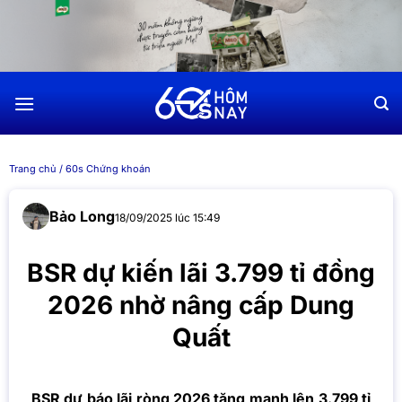
Chuyển
đến
nội
dung
Trang chủ
/
60s Chứng khoán
Bảo Long
18/09/2025 lúc 15:49
BSR dự kiến lãi 3.799 tỉ đồng
2026 nhờ nâng cấp Dung
Quất
BSR dự báo lãi ròng 2026 tăng mạnh lên 3.799 tỉ