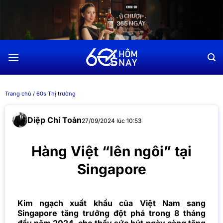
Chuyển
đến
nội
dung
Trang chủ
/
60s Thị trường
Diệp Chí Toàn
27/09/2024 lúc 10:53
Hàng Việt “lên ngôi” tại
Singapore
Kim ngạch xuất khẩu của Việt Nam sang
Singapore tăng trưởng đột phá trong 8 tháng