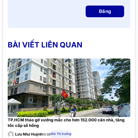
Đăng
BÀI VIẾT LIÊN QUAN
TP.HCM tháo gỡ vướng mắc cho hơn 152.000 căn nhà, tăng
tốc cấp sổ hồng
60s Thị trường
Lưu Như Huỳnh
13:39