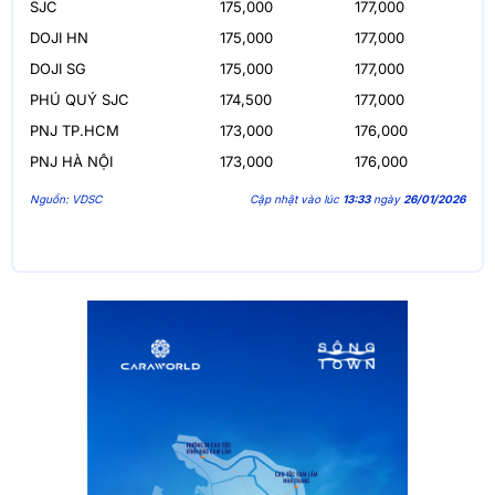
SJC
175,000
177,000
DOJI HN
175,000
177,000
DOJI SG
175,000
177,000
PHÚ QUÝ SJC
174,500
177,000
PNJ TP.HCM
173,000
176,000
PNJ HÀ NỘI
173,000
176,000
Nguồn: VDSC
Cập nhật vào lúc
13:33
ngày
26/01/2026