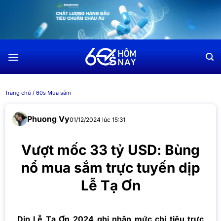
Chuyển
đến
nội
dung
Trang chủ
/
60s Mua sắm
Phuong Vy
01/12/2024 lúc 15:31
Vượt mốc 33 tỷ USD: Bùng
nổ mua sắm trực tuyến dịp
Lễ Tạ Ơn
Dịp Lễ Tạ Ơn 2024 ghi nhận mức chi tiêu trực