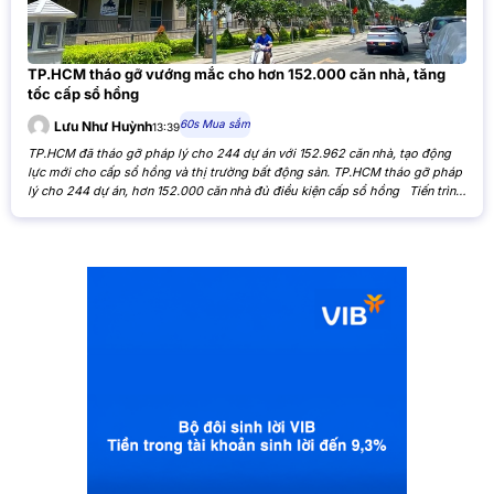
TP.HCM tháo gỡ vướng mắc cho hơn 152.000 căn nhà, tăng
tốc cấp sổ hồng
60s Mua sắm
Lưu Như Huỳnh
13:39
TP.HCM đã tháo gỡ pháp lý cho 244 dự án với 152.962 căn nhà, tạo động
lực mới cho cấp sổ hồng và thị trường bất động sản. TP.HCM tháo gỡ pháp
lý cho 244 dự án, hơn 152.000 căn nhà đủ điều kiện cấp sổ hồng Tiến trình
xử lý các tồn đọng