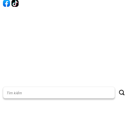
60s Tài chính
60s Kinh doanh
60s Thị trường
60s Chứng khoán
Cộng đồng
Giấy phép thiết lập Mạng xã hội số: 201/GP-BTTT, do Bộ thông
tin và Truyền thông cấp ngày 23/07/2024
Phụ trách nội dung: Vũ Minh Khoa