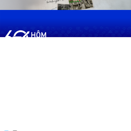
60shomnay.vn là trang mạng xã hội
chia sẻ thông tin hữu ích về xu hướng
tài chính, kinh doanh
Thông Tin
Điều khoản sử dụng
Quy Định Viết Bài
Liên hệ
Quảng cáo