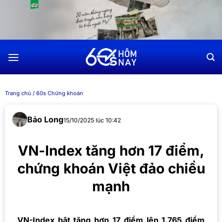
Chuyển
đến
nội
dung
Trang chủ
/
60s Chứng khoán
Bảo Long
15/10/2025 lúc 10:42
VN-Index tăng hơn 17 điểm,
chứng khoán Việt đảo chiều
mạnh
VN-Index bật tăng hơn 17 điểm lên 1.765 điểm