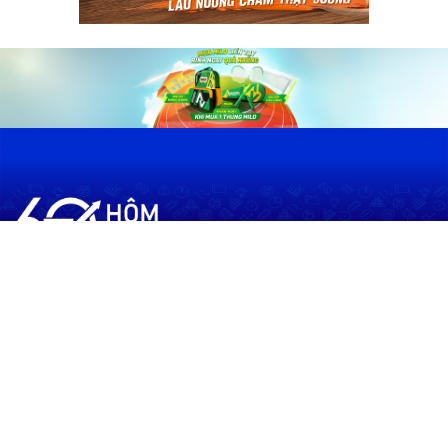
60shomnay.vn là trang mạng xã hội
chia sẻ thông tin hữu ích về xu hướng
tài chính, kinh doanh
Thông Tin
Điều khoản sử dụng
Quy Định Viết Bài