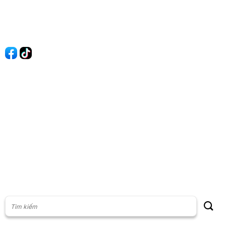
Liên hệ
Quảng cáo
60s Tài chính
60s Kinh doanh
60s Thị trường
60s Chứng khoán
Cộng đồng