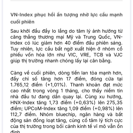
VN-Index phục hồi ấn tượng nhờ lực cầu mạnh
cuối phiên
Sau khởi đầu đầy lo lắng do tâm lý ảnh hưởng từ
căng thẳng thương mại Mỹ và Trung Quốc, VN-
Index có lúc giảm hơn 40 điểm đầu phiên sáng.
Tuy nhiên, lực cầu bất ngờ xuất hiện ở nhóm cổ
phiếu vốn hóa lớn như VIC, VRE, TCB và VJC
giúp thị trường nhanh chóng lấy lại cân bằng.
Càng về cuối phiên, dòng tiền lan tỏa mạnh hơn,
đẩy chỉ số tăng hơn 17 điểm, đóng cửa tại
1.765,12 điểm (+1,01%). Thanh khoản đạt mức
cao nhất trong vòng 1 tháng, cho thấy niềm tin
nhà đầu tư đang dần quay lại.
Cùng xu hướng,
HNX-Index tăng 1,73 điểm (+0,63%) lên 275,35
điểm; UPCoM-Index tăng 1,09 điểm (+0,98%) lên
112,7 điểm. Nhóm bluechip, ngân hàng và bất
động sản đồng loạt tăng, củng cố tâm lý tích cực
của thị trường trong bối cảnh kinh tế vĩ mô vẫn ổn
định.