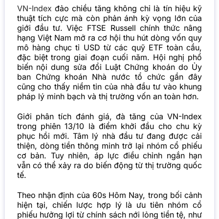
VN-Index
đảo chiều tăng không chỉ là tín hiệu kỹ
thuật tích cực mà còn phản ánh kỳ vọng lớn của
giới đầu tư. Việc FTSE Russell chính thức nâng
hạng Việt Nam mở ra cơ hội thu hút dòng vốn quy
mô hàng chục tỉ USD từ các quỹ ETF toàn cầu,
đặc biệt trong giai đoạn cuối năm.
Hội nghị phổ
biến nội dung sửa đổi Luật Chứng khoán do Ủy
ban Chứng khoán Nhà nước tổ chức gần đây
cũng cho thấy niềm tin của nhà đầu tư vào khung
pháp lý minh bạch và thị trường vốn an toàn hơn.
Giới phân tích đánh giá, đà tăng của VN-Index
trong phiên 13/10 là điểm khởi đầu cho chu kỳ
phục hồi mới. Tâm lý nhà đầu tư đang được cải
thiện, dòng tiền thông minh trở lại nhóm cổ phiếu
cơ bản. Tuy nhiên, áp lực điều chỉnh ngắn hạn
vẫn có thể xảy ra do biến động từ thị trường quốc
tế.
Theo nhận định của 60s Hôm Nay, trong bối cảnh
hiện tại, chiến lược hợp lý là ưu tiên nhóm cổ
phiếu hưởng lợi từ chính sách nới lỏng tiền tệ, như