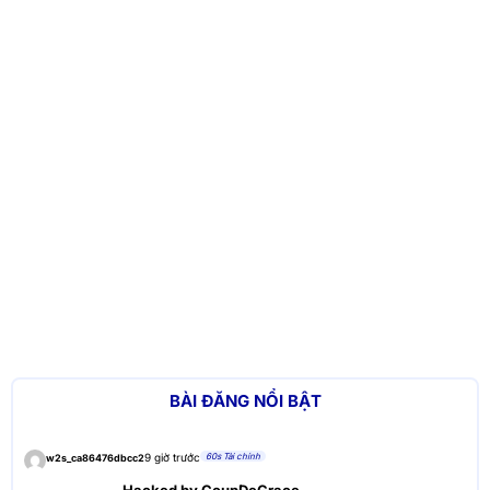
BÀI ĐĂNG NỔI BẬT
60s Tài chính
9 giờ trước
w2s_ca86476dbcc2