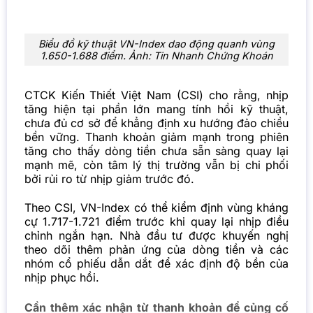
Biểu đồ kỹ thuật VN-Index dao động quanh vùng
1.650-1.688 điểm. Ảnh: Tin Nhanh Chứng Khoán
CTCK Kiến Thiết Việt Nam (CSI) cho rằng, nhịp
tăng hiện tại phần lớn mang tính hồi kỹ thuật,
chưa đủ cơ sở để khẳng định xu hướng đảo chiều
bền vững. Thanh khoản giảm mạnh trong phiên
tăng cho thấy dòng tiền chưa sẵn sàng quay lại
mạnh mẽ, còn tâm lý thị trường vẫn bị chi phối
bởi rủi ro từ nhịp giảm trước đó.
Theo CSI, VN-Index có thể kiểm định vùng kháng
cự 1.717-1.721 điểm trước khi quay lại nhịp điều
chỉnh ngắn hạn. Nhà đầu tư được khuyến nghị
theo dõi thêm phản ứng của dòng tiền và các
nhóm cổ phiếu dẫn dắt để xác định độ bền của
nhịp phục hồi.
Cần thêm xác nhận từ thanh khoản để củng cố