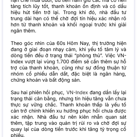
hạn chế mua đuổi, ưu tiên nắm giữ các mã có nền
tảng tích lũy tốt, thanh khoản ổn định và có dấu
hiệu hút tiền trở lại. Trong khi đó, nhà đầu tư
trung dài hạn có thể chờ đợi tín hiệu xác nhận rõ
hơn từ thanh khoản và khối ngoại trước khi giải
ngân thêm.
Theo góc nhìn của 60s Hôm Nay, thị trường hiện
đang ở giai đoạn nhạy cảm, khi yếu tố tâm lý và
dòng tiền đều ở trạng thái “phòng thủ”. Việc VN-
Index vượt lại vùng 1.700 điểm sẽ cần thêm sự hỗ
trợ của thanh khoản, cũng như sự đồng thuận từ
nhóm cổ phiếu dẫn dắt, đặc biệt là ngân hàng,
chứng khoán và bất động sản.
Sau hai phiên hồi phục,
VN-Index
đang dần lấy lại
trạng thái cân bằng, nhưng tín hiệu tăng vẫn chưa
thực sự vững chắc. Thanh khoản thấp là yếu tố
cản trở chính khiến xu hướng phục hồi chưa được
xác nhận. Nhà đầu tư nên kiên nhẫn quan sát
thêm, tập trung vào quản trị rủi ro và chờ đợi sự
quay lại của dòng tiền trước khi tăng tỷ trọng cổ
phiếu.