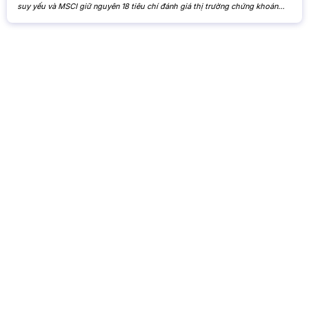
suy yếu và MSCI giữ nguyên 18 tiêu chí đánh giá thị trường chứng khoán
Việt Nam. VN-Index giảm nhẹ khi cổ phiếu Vingroup hạ nhiệt và