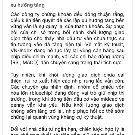
xu hướng tăng
Các công ty chứng khoán đều đồng thuận rằng,
điều kiện tiên quyết để xác lập xu hướng tăng bền
vững vẫn là sự quay lại của thanh khoản. Sự phục
hồi của chỉ số trong bối cảnh khối lượng giao
dịch thấp cho thấy nhà đầu tư vẫn chưa thực sự
tin tưởng vào đà tăng hiện tại.
Về mặt kỹ thuật,
VN-Index đang nỗ lực lấy lại vùng cân bằng sau
nhịp điều chỉnh mạnh, với các chỉ báo động lượng
(RSI, MACD) dần chuyển sang trạng thái tích cực.
Tuy nhiên, khi khối lượng giao dịch chưa cải
thiện, rủi ro xuất hiện các nhịp rung lắc vẫn còn.
Các chuyên gia nhận định, nhóm cổ phiếu vốn
hóa lớn (bluechip) đang đóng vai trò giữ nhịp thị
trường, trong khi dòng tiền đầu cơ vào midcap và
penny vẫn khá yếu. Nếu khối lượng giao dịch
không sớm tăng trở lại, nhịp phục hồi có thể sớm
chững lại quanh vùng kháng cự kỹ thuật.
Đối với nhà đầu tư ngắn hạn, chiến lược hợp lý là