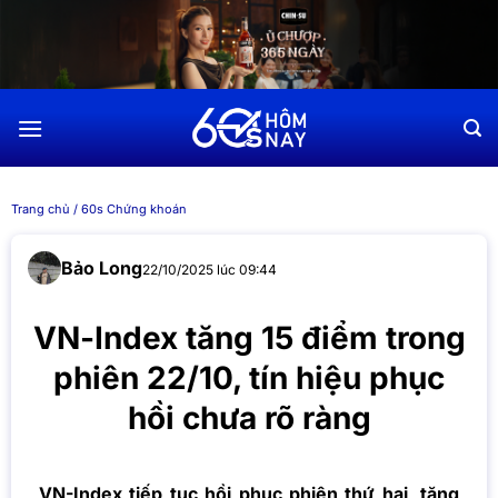
Chuyển
đến
nội
dung
Trang chủ
/
60s Chứng khoán
Bảo Long
22/10/2025 lúc 09:44
VN-Index tăng 15 điểm trong
phiên 22/10, tín hiệu phục
hồi chưa rõ ràng
VN-Index tiếp tục hồi phục phiên thứ hai, tăng