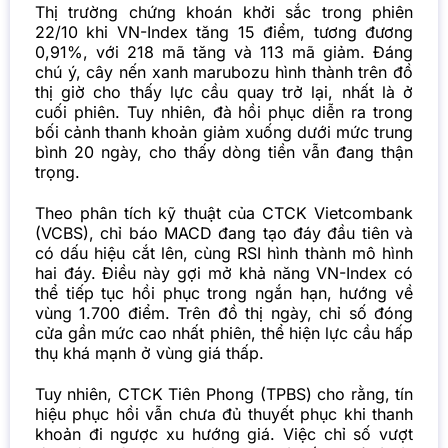
Thị trường chứng khoán khởi sắc trong phiên
22/10 khi VN-Index tăng 15 điểm, tương đương
0,91%, với 218 mã tăng và 113 mã giảm. Đáng
chú ý, cây nến xanh marubozu hình thành trên đồ
thị giờ cho thấy lực cầu quay trở lại, nhất là ở
cuối phiên. Tuy nhiên, đà hồi phục diễn ra trong
bối cảnh thanh khoản giảm xuống dưới mức trung
bình 20 ngày, cho thấy dòng tiền vẫn đang thận
trọng.
Theo phân tích kỹ thuật của CTCK Vietcombank
(VCBS), chỉ báo MACD đang tạo đáy đầu tiên và
có dấu hiệu cắt lên, cùng RSI hình thành mô hình
hai đáy. Điều này gợi mở khả năng VN-Index có
thể tiếp tục hồi phục trong ngắn hạn, hướng về
vùng 1.700 điểm. Trên đồ thị ngày, chỉ số đóng
cửa gần mức cao nhất phiên, thể hiện lực cầu hấp
thụ khá mạnh ở vùng giá thấp.
Tuy nhiên, CTCK Tiên Phong (TPBS) cho rằng, tín
hiệu phục hồi vẫn chưa đủ thuyết phục khi thanh
khoản đi ngược xu hướng giá. Việc chỉ số vượt