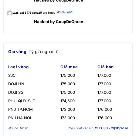
Hacked by CoupDeGrace
60s Tài chính
9 giờ trước
w2s_ca86476dbcc2
Hacked by CoupDeGrace
Giá vàng
Tỷ giá ngoại tệ
Loại vàng
Giá mua
Giá bán
SJC
175,000
177,000
DOJI HN
175,000
177,000
DOJI SG
175,000
177,000
PHÚ QUÝ SJC
174,500
177,000
PNJ TP.HCM
173,000
176,000
PNJ HÀ NỘI
173,000
176,000
Nguồn: VDSC
Cập nhật vào lúc
13:33
ngày
26/01/2026