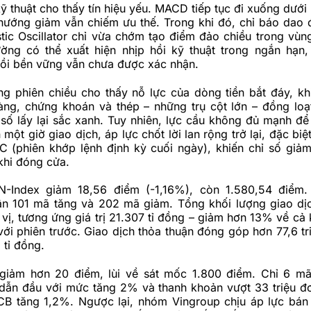
ỹ thuật cho thấy tín hiệu yếu. MACD tiếp tục đi xuống dưới
hướng giảm vẫn chiếm ưu thế. Trong khi đó, chỉ báo dao
tic Oscillator chỉ vừa chớm tạo điểm đảo chiều trong vùn
ường có thể xuất hiện nhịp hồi kỹ thuật trong ngắn hạn
ồi bền vững vẫn chưa được xác nhận.
ong phiên chiều cho thấy nỗ lực của dòng tiền bắt đáy, k
àng, chứng khoán và thép – những trụ cột lớn – đồng loạ
 số lấy lại sắc xanh. Tuy nhiên, lực cầu không đủ mạnh để 
một giờ giao dịch, áp lực chốt lời lan rộng trở lại, đặc biệ
C (phiên khớp lệnh định kỳ cuối ngày), khiến chỉ số giả
khi đóng cửa.
N-Index giảm 18,56 điểm (-1,16%), còn 1.580,54 điểm.
n 101 mã tăng và 202 mã giảm. Tổng khối lượng giao dị
 vị, tương ứng giá trị 21.307 tỉ đồng – giảm hơn 13% về cả
o với phiên trước. Giao dịch thỏa thuận đóng góp hơn 77,6 tr
5 tỉ đồng.
ảm hơn 20 điểm, lùi về sát mốc 1.800 điểm. Chỉ 6 mã 
 dẫn đầu với mức tăng 2% và thanh khoản vượt 33 triệu đ
CB tăng 1,2%. Ngược lại, nhóm Vingroup chịu áp lực bán