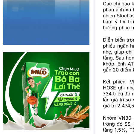
Các chỉ báo k
phản ánh xu 
nhiên Stochas
hàm ý thị tr
hướng phục h
Diễn biến tr
phiếu ngân h
nhẹ, giúp chỉ
tăng. Sau hơn 
khớp lệnh AT
gần 20 điểm 
Kết phiên, V
HOSE ghi nhậ
734 triệu đơn
lẫn giá trị s
giá trị 2.474,
Nhóm VN30 gi
trong đó SSI
tăng 1,5%, T