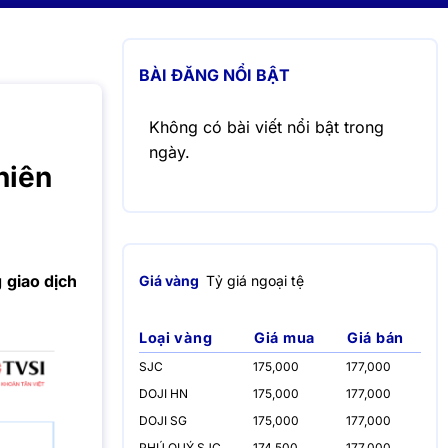
BÀI ĐĂNG NỔI BẬT
Không có bài viết nổi bật trong
ngày.
hiên
 giao dịch
Giá vàng
Tỷ giá ngoại tệ
Loại vàng
Giá mua
Giá bán
SJC
175,000
177,000
DOJI HN
175,000
177,000
DOJI SG
175,000
177,000
PHÚ QUÝ SJC
174,500
177,000