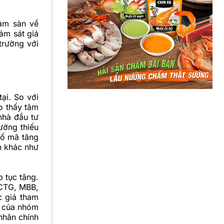
iảm sàn về
ảm sát giá
trường với
ại. So với
o thấy tâm
nhà đầu tư
ường thiếu
số mã tăng
n khác như
p tục tăng.
 CTG, MBB,
c giá tham
i của nhóm
nhân chính