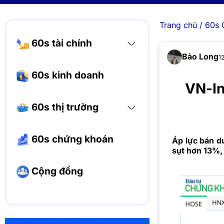
Trang chủ
/
60s 
60s tài chính
Bảo Long
1
60s kinh doanh
VN-In
60s thị trường
60s chứng khoán
Áp lực bán d
sụt hơn 13%, 
Cộng đồng