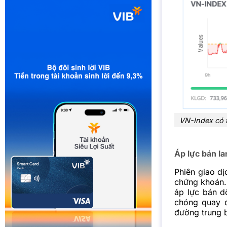
VN-Index có 
Áp lực bán la
Phiên giao dị
chứng khoán.
áp lực bán d
chóng quay đ
đường trung 