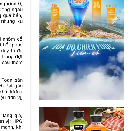
 ngưỡng 0,
 động ngẫu
g quá bán,
, nhưng xu
hi nhóm cổ
t hồi phục
duy trì đà
t trong đợt
m sâu thêm
 Toàn sàn
ch đạt gần
 khối lượng
iệu đơn vị,
tăng giá,
ơn vị; HPG
 mạnh, khi