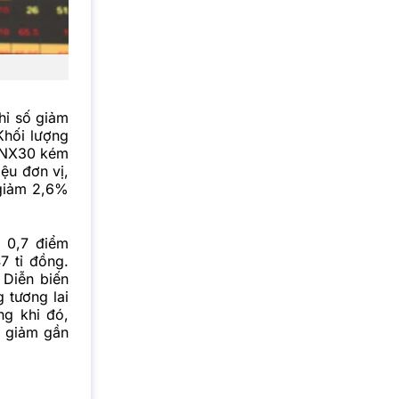
hỉ số giảm
Khối lượng
 HNX30 kém
ệu đơn vị,
giảm 2,6%
 0,7 điểm
7 tỉ đồng.
.
Diễn biến
 tương lai
g khi đó,
, giảm gần