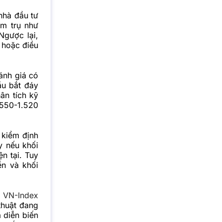
 nhà đầu tư
óm trụ như
Ngược lại,
g hoặc điều
ánh giá có
ầu bắt đáy
ân tích kỹ
.550-1.520
 kiểm định
y nếu khối
n tại. Tuy
ền và khối
i
VN-Index
thuật đang
 diễn biến