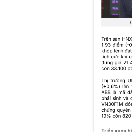
T
Trên sàn HNX,
1,93 điểm (-
khớp lệnh đạt
tích cực khi 
đứng giá 21
còn 33.100 đ
Thị trường 
(+0,6%) lên 
ABB là mã dẫ
phái sinh và
VN30F1M đóng
chứng quyền 
19% còn 820
Triển vọng h