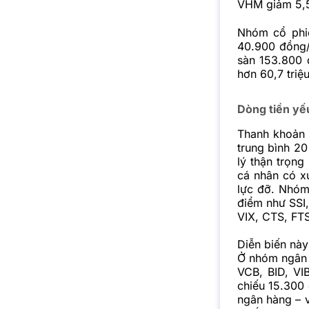
VHM giảm 5,5
Nhóm cổ phiế
40.900 đồng/c
sàn 153.800 
hơn 60,7 triệ
Dòng tiền yếu
Thanh khoản s
trung bình 20
lý thận trọng
cá nhân có xu
lực đỡ.
Nhóm 
điểm như SSI
VIX, CTS, FT
Diễn biến này
Ở nhóm ngân h
VCB, BID, VI
chiếu 15.300 
ngân hàng – v