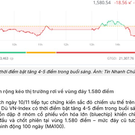
thời điểm bật tăng 4-5 điểm trong buổi sáng. Ảnh: Tin Nhanh C
n rộng kéo thị trường rơi về vùng đáy 1.580 điểm
ch ngày 10/11 tiếp tục chứng kiến sắc đỏ chiếm ưu thế trên
 Dù VN-Index có thời điểm bật tăng 4-5 điểm trong buổi s
ồn dập ở nhóm cổ phiếu vốn hóa lớn (bluechip) khiến ch
ầu và chốt phiên tại vùng 1.580 điểm – mức đáy cũ tư
bình động 100 ngày (MA100).