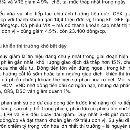
% và VRE giảm 4,9%, chốt tại mức thấp nhất trong ngày.
u vừa và nhỏ tiếp tục chịu ảnh hưởng tiêu cực. GEX g
p với thanh khoản gần 14,4 triệu đơn vị, trong khi GEE gi
đồng/cp. Cổ phiếu VIX – mã có thanh khoản cao nhất thị 
u đơn vị – cũng giảm 4,5%, còn 23.400 đồng/cp.
 khiến thị trường khó bật dậy
uy giảm là tín hiệu đáng chú ý nhất trong giai đoạn hiện t
 phiên gần nhất, khối lượng giao dịch đã thấp hơn 15%, ch
 của nhà đầu tư. Dòng tiền lớn vẫn đứng ngoài, trong khi 
 hướng cắt lỗ sớm hoặc tạm ngừng giao dịch, khiến thị tr
cổ phiếu chứng khoán thể hiện sự phân hóa rõ nét. Một 
, HCM, VND nhờ dòng tiền đầu cơ ngắn hạn, nhưng đa phầ
S, ORS, DSC vẫn giảm quanh 1%.
 phản ánh sự do dự của dòng tiền trước khả năng rủi ro tiế
àng, sau nhịp hồi trong phiên, phần lớn cổ phiếu lớn như
B, LPB và EIB đều quay đầu giảm. Duy nhất SHB giữ đượ
đồng/cp và đạt thanh khoản gần 49 triệu đơn vị. Sự yếu đ
ốn chiếm tỷ trọng vốn hóa lớn nhất thị trường – là nguyên 