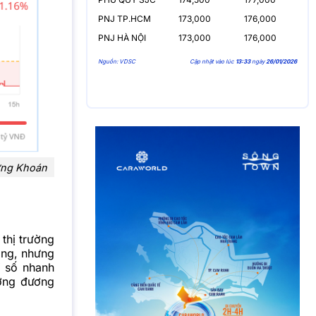
PNJ TP.HCM
173,000
176,000
PNJ HÀ NỘI
173,000
176,000
Nguồn: VDSC
Cập nhật vào lúc
13:33
ngày
26/01/2026
hứng Khoán
 thị trường
áng, nhưng
ỉ số nhanh
ơng đương