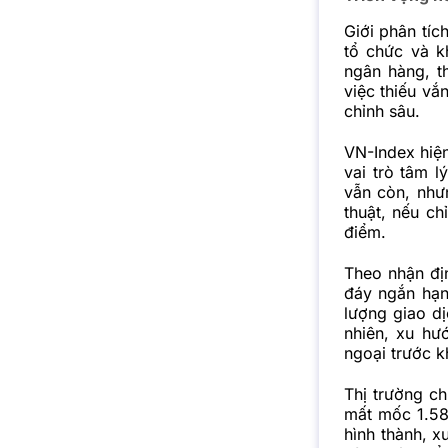
Giới phân tíc
tổ chức và k
ngân hàng, t
việc thiếu vắ
chỉnh sâu.
VN-Index hiệ
vai trò tâm l
vẫn còn, như
thuật, nếu ch
điểm.
Theo nhận đị
đáy ngắn hạn.
lượng giao dị
nhiên, xu hư
ngoại trước k
Thị trường c
mất mốc 1.58
hình thành, x