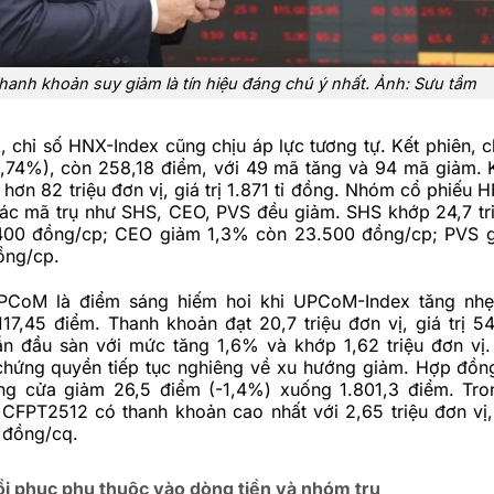
hanh khoản suy giảm là tín hiệu đáng chú ý nhất. Ảnh: Sưu tầm
 chỉ số HNX-Index cũng chịu áp lực tương tự. Kết phiên, c
0,74%), còn 258,18 điểm, với 49 mã tăng và 94 mã giảm. 
 hơn 82 triệu đơn vị, giá trị 1.871 tỉ đồng. Nhóm cổ phiếu
các mã trụ như SHS, CEO, PVS đều giảm. SHS khớp 24,7 tri
.400 đồng/cp; CEO giảm 1,3% còn 23.500 đồng/cp; PVS 
ồng/cp.
UPCoM là điểm sáng hiếm hoi khi UPCoM-Index tăng nhẹ
117,45 điểm.
Thanh khoản đạt 20,7 triệu đơn vị, giá trị 54
n đầu sàn với mức tăng 1,6% và khớp 1,62 triệu đơn vị
 chứng quyền tiếp tục nghiêng về xu hướng giảm. Hợp đồng
 cửa giảm 26,5 điểm (-1,4%) xuống 1.801,3 điểm. Tron
CFPT2512 có thanh khoản cao nhất với 2,65 triệu đơn vị
 đồng/cq.
ồi phục phụ thuộc vào dòng tiền và nhóm trụ