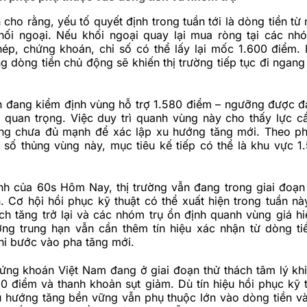
h cho rằng, yếu tố quyết định trong tuần tới là dòng tiền từ
hối ngoại. Nếu khối ngoại quay lại mua ròng tại các nh
hép, chứng khoán, chỉ số có thể lấy lại mốc 1.600 điểm. 
ng dòng tiền chủ động sẽ khiến thị trường tiếp tục đi ngan
n đang kiểm định vùng hỗ trợ 1.580 điểm – ngưỡng được đ
ý quan trọng. Việc duy trì quanh vùng này cho thấy lực c
ng chưa đủ mạnh để xác lập xu hướng tăng mới. Theo ph
ỉ số thủng vùng này, mục tiêu kế tiếp có thể là khu vực 1
nh của 60s Hôm Nay, thị trường vẫn đang trong giai đoạn
 Cơ hội hồi phục kỹ thuật có thể xuất hiện trong tuần nà
ch tăng trở lại và các nhóm trụ ổn định quanh vùng giá hiệ
ớng trung hạn vẫn cần thêm tín hiệu xác nhận từ dòng ti
hi bước vào pha tăng mới.
hứng khoán Việt Nam đang ở giai đoạn thử thách tâm lý kh
0 điểm và thanh khoản sụt giảm. Dù tín hiệu hồi phục kỹ 
u hướng tăng bền vững vẫn phụ thuộc lớn vào dòng tiền và