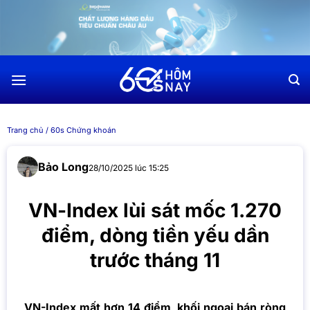
Chuyển
đến
nội
dung
Trang chủ
/
60s Chứng khoán
Bảo Long
28/10/2025 lúc 15:25
VN-Index lùi sát mốc 1.270
điểm, dòng tiền yếu dần
trước tháng 11
VN-Index mất hơn 14 điểm, khối ngoại bán ròng