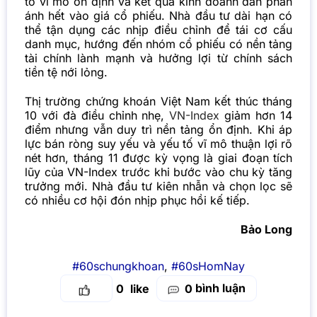
tố vĩ mô ổn định và kết quả kinh doanh dần phản
ánh hết vào giá cổ phiếu. Nhà đầu tư dài hạn có
thể tận dụng các nhịp điều chỉnh để tái cơ cấu
danh mục, hướng đến nhóm cổ phiếu có nền tảng
tài chính lành mạnh và hưởng lợi từ chính sách
tiền tệ nới lỏng.
Thị trường chứng khoán Việt Nam kết thúc tháng
10 với đà điều chỉnh nhẹ,
VN-Index
giảm hơn 14
điểm nhưng vẫn duy trì nền tảng ổn định. Khi áp
lực bán ròng suy yếu và yếu tố vĩ mô thuận lợi rõ
nét hơn, tháng 11 được kỳ vọng là giai đoạn tích
lũy của VN-Index trước khi bước vào chu kỳ tăng
trưởng mới. Nhà đầu tư kiên nhẫn và chọn lọc sẽ
có nhiều cơ hội đón nhịp phục hồi kế tiếp.
Bảo Long
#60schungkhoan
,
#60sHomNay
bình luận
0
0