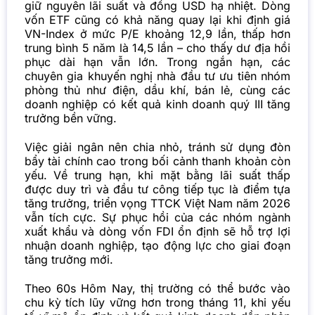
giữ nguyên lãi suất và đồng USD hạ nhiệt. Dòng
vốn ETF cũng có khả năng quay lại khi định giá
VN-Index ở mức P/E khoảng 12,9 lần, thấp hơn
trung bình 5 năm là 14,5 lần – cho thấy dư địa hồi
phục dài hạn vẫn lớn.
Trong ngắn hạn, các
chuyên gia khuyến nghị nhà đầu tư ưu tiên nhóm
phòng thủ như điện, dầu khí, bán lẻ, cùng các
doanh nghiệp có kết quả kinh doanh quý III tăng
trưởng bền vững.
Việc giải ngân nên chia nhỏ, tránh sử dụng đòn
bẩy tài chính cao trong bối cảnh thanh khoản còn
yếu.
Về trung hạn, khi mặt bằng lãi suất thấp
được duy trì và đầu tư công tiếp tục là điểm tựa
tăng trưởng, triển vọng TTCK Việt Nam năm 2026
vẫn tích cực. Sự phục hồi của các nhóm ngành
xuất khẩu và dòng vốn FDI ổn định sẽ hỗ trợ lợi
nhuận doanh nghiệp, tạo động lực cho giai đoạn
tăng trưởng mới.
Theo 60s Hôm Nay, thị trường có thể bước vào
chu kỳ tích lũy vững hơn trong tháng 11, khi yếu