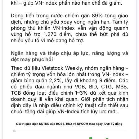
khí – giúp VN-Index phần nào hạn chế đà giảm.
Dòng tiền trong nước chiếm gần 89% tổng giao
dịch, nhưng chủ yếu xoay vòng ngắn hạn. Tâm lý
phòng thủ khiến VN-Index vẫn vận động quanh
vùng hỗ trợ 1.270 điểm, chưa thể bứt phá dù
nhiều yếu tố vĩ mô đang hỗ trợ.
Ngân hàng và thép chịu áp lực, năng lượng và
dệt may phục hồi
Theo dữ liệu Vietstock Weekly, nhóm ngân hàng –
chiếm tỷ trọng vốn hóa lớn nhất trong VN-Index –
giảm bình quân 2,2%, lấy đi khoảng 9 điểm. Các
cổ phiếu đầu ngành như VCB, BID, CTG, MBB,
TCB đồng loạt điều chỉnh 1–3% dù kết quả kinh
doanh quý III vẫn khả quan. Giới phân tích nhận
định đây là nhịp điều chỉnh kỹ thuật cần thiết sau
chuỗi tăng dài giúp VN-Index tích lũy lực mới.