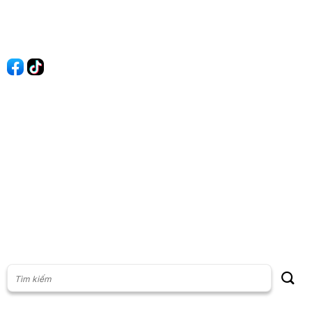
Liên hệ
Quảng cáo
60s Tài chính
60s Kinh doanh
60s Thị trường
60s Chứng khoán
Cộng đồng