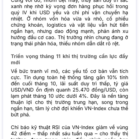
Cùng với đó, nhóm dệt may, thủy sản duy trì sắc
xanh nhẹ nhờ kỳ vọng đơn hàng phục hồi trong
quý IV khi USD yếu và chi phí vận chuyển hạ
nhiệt.
Ở nhóm vốn hóa vừa và nhỏ, cổ phiếu
chứng khoán, logistics và vật liệu vẫn hút tiền
ngắn hạn, nhưng dao động mạnh, phản ánh xu
hướng đầu cơ cao. Thị trường nhìn chung đang ở
trạng thái phân hóa, thiếu nhóm dẫn dắt rõ rệt.
Triển vọng tháng 11 khi thị trường cần lực đẩy
mới
Về bức tranh vĩ mô, các yếu tố cơ bản vẫn tích
cực. Tín dụng toàn hệ thống tăng gần 10% tính
đến cuối tháng 10, lãi suất duy trì thấp, tỷ giá
USD/VND ổn định quanh 25.470 đồng/USD, còn
lạm phát tháng 10 ước dưới 4%. Đây là nền tảng
thuận lợi cho thị trường trung hạn, song trong
ngắn hạn, tâm lý chờ đợi khiến VN-Index chưa thể
bứt phá.
Chỉ báo kỹ thuật RSI của VN-Index giảm về vùng
42 điểm – thấp nhất sáu tuần qua – cho thấy thị