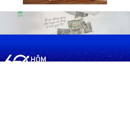
60shomnay.vn là trang mạng xã hội
chia sẻ thông tin hữu ích về xu hướng
tài chính, kinh doanh
Thông Tin
Điều khoản sử dụng
Quy Định Viết Bài