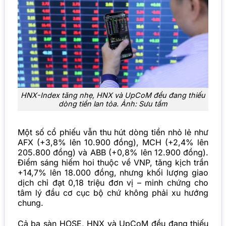
HNX-Index tăng nhẹ, HNX và UpCoM đều đang thiếu
dòng tiền lan tỏa. Ảnh: Sưu tầm
Một số cổ phiếu vẫn thu hút dòng tiền nhỏ lẻ như
AFX (+3,8% lên 10.900 đồng), MCH (+2,4% lên
205.800 đồng) và ABB (+0,8% lên 12.900 đồng).
Điểm sáng hiếm hoi thuộc về VNP, tăng kịch trần
+14,7% lên 18.000 đồng, nhưng khối lượng giao
dịch chỉ đạt 0,18 triệu đơn vị – minh chứng cho
tâm lý đầu cơ cục bộ chứ không phải xu hướng
chung.
Cả ba sàn HOSE, HNX và UpCoM đều đang thiếu