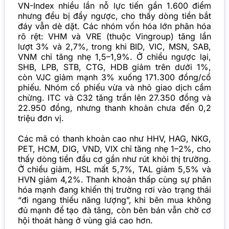
VN-Index nhiều lần nỗ lực tiến gần 1.600 điểm
nhưng đều bị đẩy ngược, cho thấy dòng tiền bắt
đáy vẫn dè dặt. Các nhóm vốn hóa lớn phân hóa
rõ rệt: VHM và VRE (thuộc Vingroup) tăng lần
lượt 3% và 2,7%, trong khi BID, VIC, MSN, SAB,
VNM chỉ tăng nhẹ 1,5–1,9%. Ở chiều ngược lại,
SHB, LPB, STB, CTG, HDB giảm trên dưới 1%,
còn VJC giảm mạnh 3% xuống 171.300 đồng/cổ
phiếu.
Nhóm cổ phiếu vừa và nhỏ giao dịch cầm
chừng. ITC và C32 tăng trần lên 27.350 đồng và
22.950 đồng, nhưng thanh khoản chưa đến 0,2
triệu đơn vị.
Các mã có thanh khoản cao như HHV, HAG, NKG,
PET, HCM, DIG, VND, VIX chỉ tăng nhẹ 1–2%, cho
thấy dòng tiền đầu cơ gần như rút khỏi thị trường.
Ở chiều giảm, HSL mất 5,7%, TAL giảm 5,5% và
HVN giảm 4,2%.
Thanh khoản thấp cùng sự phân
hóa mạnh đang khiến thị trường rơi vào trạng thái
“đi ngang thiếu năng lượng”, khi bên mua không
đủ mạnh để tạo đà tăng, còn bên bán vẫn chờ cơ
hội thoát hàng ở vùng giá cao hơn.