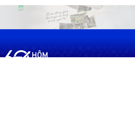
60shomnay.vn là trang mạng xã hội
chia sẻ thông tin hữu ích về xu hướng
tài chính, kinh doanh
Thông Tin
Điều khoản sử dụng
Quy Định Viết Bài
Liên hệ