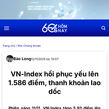
Chuyển
đến
nội
dung
Trang chủ
/
60s Chứng khoán
Bảo Long
12/11/2025 lúc 10:07
VN-Index hồi phục yếu lên
1.586 điểm, thanh khoản lao
dốc
Phiên sáng 11/11, VN-Index tăng 5,93 điểm lên