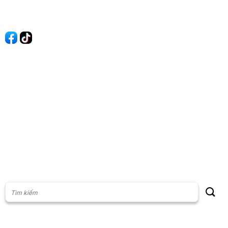
Quảng cáo
60s Tài chính
60s Kinh doanh
60s Thị trường
60s Chứng khoán
Cộng đồng
Giấy phép thiết lập Mạng xã hội số: 201/GP-BTTT, do Bộ thông