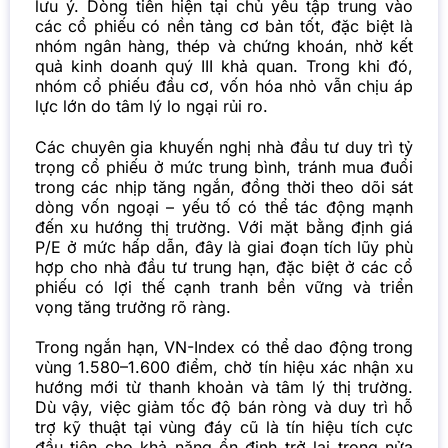
lưu ý.
Dòng tiền hiện tại chủ yếu tập trung vào
các cổ phiếu có nền tảng cơ bản tốt, đặc biệt là
nhóm ngân hàng, thép và chứng khoán, nhờ kết
quả kinh doanh quý III khả quan. Trong khi đó,
nhóm cổ phiếu đầu cơ, vốn hóa nhỏ vẫn chịu áp
lực lớn do tâm lý lo ngại rủi ro.
Các chuyên gia khuyến nghị nhà đầu tư duy trì tỷ
trọng cổ phiếu ở mức trung bình, tránh mua đuổi
trong các nhịp tăng ngắn, đồng thời theo dõi sát
dòng vốn ngoại – yếu tố có thể tác động mạnh
đến xu hướng thị trường. Với mặt bằng định giá
P/E ở mức hấp dẫn, đây là giai đoạn tích lũy phù
hợp cho nhà đầu tư trung hạn, đặc biệt ở các cổ
phiếu có lợi thế cạnh tranh bền vững và triển
vọng tăng trưởng rõ ràng.
Trong ngắn hạn, VN-Index có thể dao động trong
vùng 1.580–1.600 điểm, chờ tín hiệu xác nhận xu
hướng mới từ thanh khoản và tâm lý thị trường.
Dù vậy, việc giảm tốc độ bán ròng và duy trì hỗ
trợ kỹ thuật tại vùng đáy cũ là tín hiệu tích cực
đầu tiên cho khả năng ổn định trở lại trong nửa