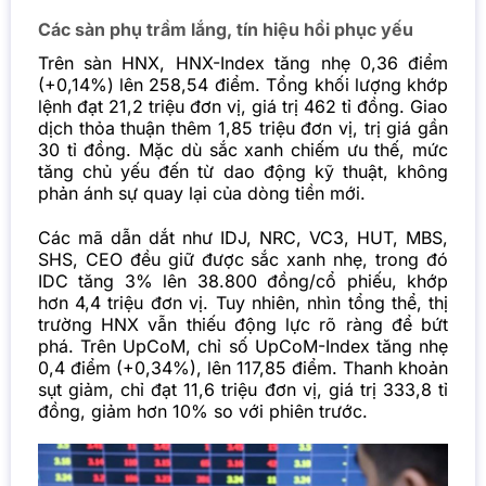
Các sàn phụ trầm lắng, tín hiệu hồi phục yếu
Trên sàn HNX, HNX-Index tăng nhẹ 0,36 điểm
(+0,14%) lên 258,54 điểm. Tổng khối lượng khớp
lệnh đạt 21,2 triệu đơn vị, giá trị 462 tỉ đồng. Giao
dịch thỏa thuận thêm 1,85 triệu đơn vị, trị giá gần
30 tỉ đồng. Mặc dù sắc xanh chiếm ưu thế, mức
tăng chủ yếu đến từ dao động kỹ thuật, không
phản ánh sự quay lại của dòng tiền mới.
Các mã dẫn dắt như IDJ, NRC, VC3, HUT, MBS,
SHS, CEO đều giữ được sắc xanh nhẹ, trong đó
IDC tăng 3% lên 38.800 đồng/cổ phiếu, khớp
hơn 4,4 triệu đơn vị. Tuy nhiên, nhìn tổng thể, thị
trường HNX vẫn thiếu động lực rõ ràng để bứt
phá. Trên UpCoM, chỉ số UpCoM-Index tăng nhẹ
0,4 điểm (+0,34%), lên 117,85 điểm. Thanh khoản
sụt giảm, chỉ đạt 11,6 triệu đơn vị, giá trị 333,8 tỉ
đồng, giảm hơn 10% so với phiên trước.