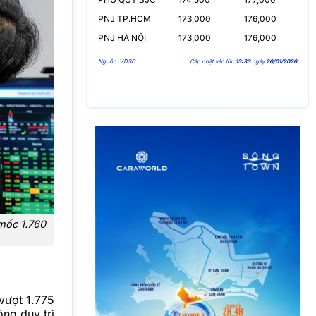
PNJ TP.HCM
173,000
176,000
PNJ HÀ NỘI
173,000
176,000
Nguồn: VDSC
Cập nhật vào lúc
13:33
ngày
26/01/2026
mốc 1.760
vượt 1.775
ng duy trì