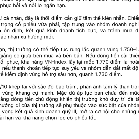
phục hồi và nỗi lo ngắn hạn.
ư cá nhân, đây là thời điểm cần giữ tâm thế kiên nhẫn. Chi
ỷ trọng cổ phiếu vừa phải, tập trung vào nhóm doanh ngh
nh ổn định, kết quả kinh doanh tích cực, và tránh mua đu
xác nhận xu hướng mới.
n, thị trường có thể tiếp tục rung lắc quanh vùng 1.750–1
giằng co giữa bên mua và bên bán. Nếu dòng tiền cải thi
hồi phục, khả năng
VN-Index
lấy lại mốc 1.770 điểm là hoà
i, nếu thanh khoản tiếp tục suy yếu và nhóm dẫn dắt mất độ
 về kiểm định vùng hỗ trợ sâu hơn, quanh 1.730 điểm.
/10 khép lại với sắc đỏ bao trùm, phản ánh tâm lý thận trọ
át vùng kháng cự mạnh. Mặc dù áp lực bán chưa đến mức
ắng dòng tiền chủ động khiến thị trường khó duy trì đà t
, hướng đi của thị trường sẽ phụ thuộc vào sức bật của nhó
 vọng kết quả kinh doanh quý III, mở ra cơ hội cho những 
ài hạn và khả năng chọn lọc cổ phiếu tốt.