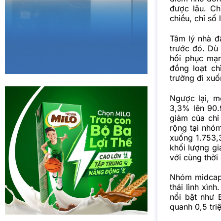
được lâu. Ch
chiều, chỉ số
Tâm lý nhà đầ
trước đó. Dù
hồi phục mạn
đồng loạt ch
trường đi xuố
Ngược lại, m
3,3% lên 90.
giảm của chỉ
rộng tại nhó
xuống 1.753,
khối lượng gi
với cùng thời
Nhóm midcap 
thái lình xìn
nổi bật như 
quanh 0,5 tri