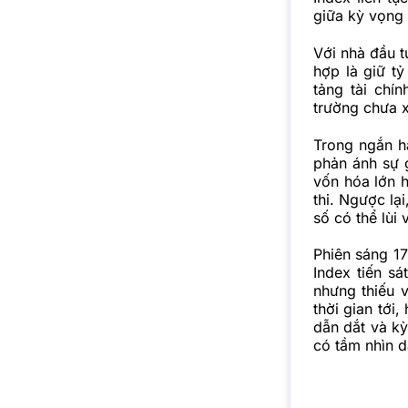
giữa kỳ vọng 
Với nhà đầu t
hợp là giữ t
tảng tài chí
trường chưa 
Trong ngắn hạ
phản ánh sự 
vốn hóa lớn 
thi. Ngược lạ
số có thể lùi
Phiên sáng 17
Index tiến s
nhưng thiếu v
thời gian tới
dẫn dắt và kỳ
có tầm nhìn d