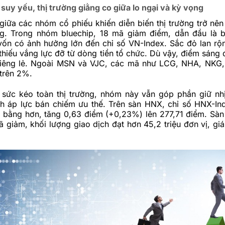
uy yếu, thị trường giằng co giữa lo ngại và kỳ vọng
iữa các nhóm cổ phiếu khiến diễn biến thị trường trở nên 
g. Trong nhóm bluechip, 18 mã giảm điểm, dẫn đầu là 
ốn có ảnh hưởng lớn đến chỉ số VN-Index. Sắc đỏ lan r
thiếu vắng lực đỡ từ dòng tiền tổ chức. Dù vậy, điểm sáng 
riêng lẻ. Ngoài MSN và VJC, các mã như LCG, NHA, NKG
trên 2%.
sức kéo toàn thị trường, nhóm này vẫn góp phần giữ nh
nh áp lực bán chiếm ưu thế. Trên sàn HNX, chỉ số HNX-Ind
ân bằng hơn, tăng 0,63 điểm (+0,23%) lên 277,71 điểm. Sà
 giảm, khối lượng giao dịch đạt hơn 45,2 triệu đơn vị, giá 