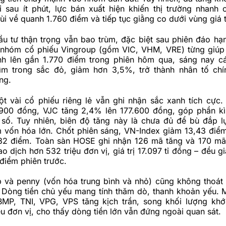
ỉ sau ít phút, lực bán xuất hiện khiến thị trường nhanh
 lùi về quanh 1.760 điểm và tiếp tục giằng co dưới vùng giá 
u tư thận trọng vẫn bao trùm, đặc biệt sau phiên đáo hạn
 nhóm cổ phiếu Vingroup (gồm VIC, VHM, VRE) từng giúp 
h lên gần 1.770 điểm trong phiên hôm qua, sáng nay c
ìm trong sắc đỏ, giảm hơn 3,5%, trở thành nhân tố chí
ng.
ột vài cổ phiếu riêng lẻ vẫn ghi nhận sắc xanh tích cực
900 đồng, VJC tăng 2,4% lên 177.600 đồng, góp phần k
 số. Tuy nhiên, biên độ tăng này là chưa đủ để bù đắp l
m vốn hóa lớn.
Chốt phiên sáng, VN-Index giảm 13,43 điể
32 điểm. Toàn sàn HOSE ghi nhận 126 mã tăng và 170 mã
ao dịch hơn 532 triệu đơn vị, giá trị 17.097 tỉ đồng – đều 
 điểm phiên trước.
và penny (vốn hóa trung bình và nhỏ) cũng không thoát 
h. Dòng tiền chủ yếu mang tính thăm dò, thanh khoản yếu. 
BMP, TNI, VPG, VPS tăng kịch trần, song khối lượng khớ
ệu đơn vị, cho thấy dòng tiền lớn vẫn đứng ngoài quan sát.