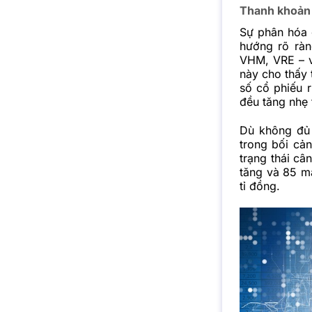
Thanh khoản s
Sự phân hóa g
hướng rõ ràn
VHM, VRE – v
này cho thấy 
số cổ phiếu 
đều tăng nhẹ 
Dù không đủ 
trong bối cả
trạng thái c
tăng và 85 mã
tỉ đồng.