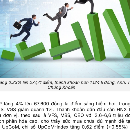
ng 0,23% lên 277,71 điểm, thanh khoản hơn 1.124 tỉ đồng. Ảnh: 
Chứng Khoán
 tăng 4% lên 67.600 đồng là điểm sáng hiếm hoi, tron
VS, VGS giảm quanh 1%. Thanh khoản dẫn đầu sàn HNX l
ệu đơn vị, theo sau là VFS, MBS, CEO với 2,6–6,6 triệu đ
ịch phân hóa cao, cho thấy sức mua chưa đủ mạnh để t
 UpCoM, chỉ số UpCoM-Index tăng 0,62 điểm (+0,55%) l