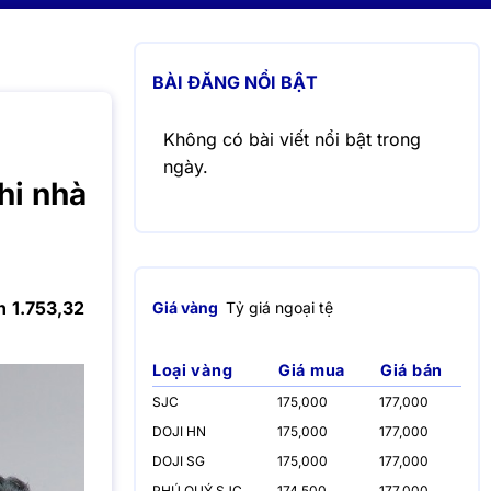
BÀI ĐĂNG NỔI BẬT
Không có bài viết nổi bật trong
ngày.
hi nhà
n 1.753,32
Giá vàng
Tỷ giá ngoại tệ
Loại vàng
Giá mua
Giá bán
SJC
175,000
177,000
DOJI HN
175,000
177,000
DOJI SG
175,000
177,000
PHÚ QUÝ SJC
174,500
177,000