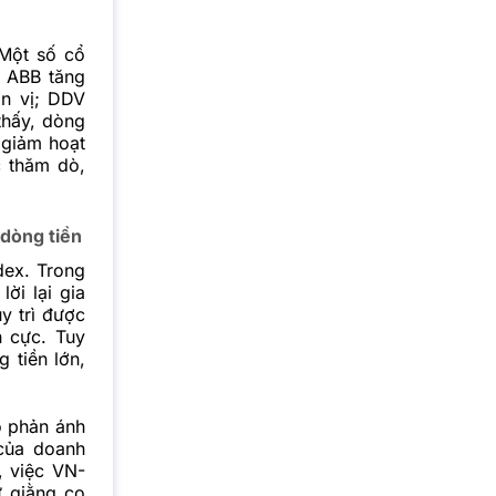
 Một số cổ
. ABB tăng
ơn vị; DDV
thấy, dòng
 giảm hoạt
c thăm dò,
dòng tiền
dex. Trong
ời lại gia
y trì được
h cực. Tuy
 tiền lớn,
o phản ánh
 của doanh
, việc VN-
ự giằng co