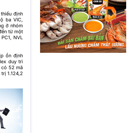
thiếu định
bộ ba VIC,
ộng ở nhóm
đến từ một
, PC1, NVL
ịp ổn định
ex duy trì
n có 52 mã
trị 1.124,2