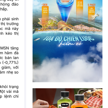
 chóng đảo
thấp.
 phái sinh
thị trường
ác mã này
nh kéo thị
. MSN tăng
ìm hãm đà
ực bán lan
m (-0,77%)
 giảm, với
giảm nhẹ so
khỏi trạng
Một vài mã
p lệnh chỉ