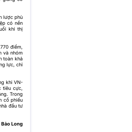
ến lược phù
iệp có nền
ổi khi thị
.770 điểm,
ện và nhóm
n toàn khả
ng lực, chỉ
ng khi VN-
 tiêu cực,
ăng. Trong
m cổ phiếu
nhà đầu tư
Bảo Long