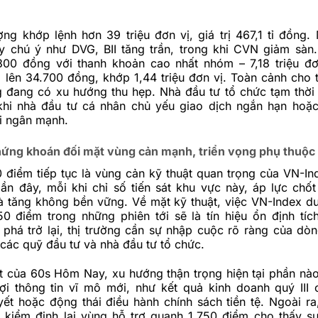
ng khớp lệnh hơn 39 triệu đơn vị, giá trị 467,1 tỉ đồng.
y chú ý như DVG, BII tăng trần, trong khi CVN giảm sàn
300 đồng với thanh khoản cao nhất nhóm – 7,18 triệu đ
 lên 34.700 đồng, khớp 1,44 triệu đơn vị.
Toàn cảnh cho 
ng đang có xu hướng thu hẹp. Nhà đầu tư tổ chức tạm thời
khi nhà đầu tư cá nhân chủ yếu giao dịch ngắn hạn hoặ
i ngân mạnh.
hứng khoán đối mặt vùng cản mạnh, triển vọng phụ thuộc 
 điểm tiếp tục là vùng cản kỹ thuật quan trọng của VN-In
ần đây, mỗi khi chỉ số tiến sát khu vực này, áp lực chốt l
đà tăng không bền vững.
Về mặt kỹ thuật, việc VN-Index du
50 điểm trong những phiên tới sẽ là tín hiệu ổn định tíc
 phá trở lại, thị trường cần sự nhập cuộc rõ ràng của dòng
ừ các quỹ đầu tư và nhà đầu tư tổ chức.
t của 60s Hôm Nay, xu hướng thận trọng hiện tại phần nà
ợi thông tin vĩ mô mới, như kết quả kinh doanh quý III
ết hoặc động thái điều hành chính sách tiền tệ. Ngoài ra
ục kiểm định lại vùng hỗ trợ quanh 1.750 điểm cho thấy s