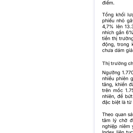
điểm.
Tổng khối lượ
phiếu nhỏ gâ
4,7% lên 13.
nhích gần 6%
tiền thị trườ
động, trong 
chưa dám giả
Thị trường c
Ngưỡng 1.770
nhiều phiên g
tăng, khiến 
trên mốc 1.7
nhiên, để bứt
đặc biệt là t
Theo quan sá
tâm lý chờ đ
nghiệp niêm y
Index liên t