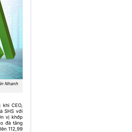
Tin Nhanh
g khi CEO,
à SHS với
ơn vị khớp
ạo đà tăng
ên 112,99