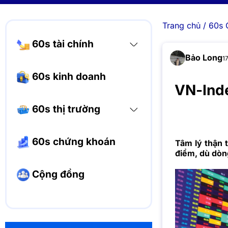
Trang chủ
/
60s 
60s tài chính
Bảo Long
1
60s kinh doanh
VN-Inde
60s thị trường
60s chứng khoán
Tâm lý thận 
điểm, dù dòng
Cộng đồng