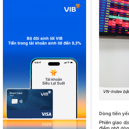
VN-Index bật
Dòng tiền yế
Phiên giao dị
điểm nhờ dòng