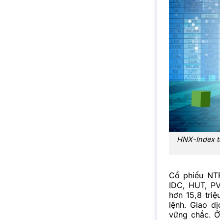
HNX-Index tă
Cổ phiếu NTP
IDC, HUT, P
hơn 15,8 tri
lệnh. Giao d
vững chắc.
Ở