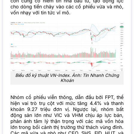
còn củng cố niềm tin nhà đầu tư, tạo động lực
cho dòng tiền chảy vào các cổ phiếu vừa và nhỏ,
vốn nhạy với tin tức vĩ mô.
Biểu đồ kỹ thuật VN-Index. Ảnh: Tin Nhanh Chứng
Khoán
Nhóm cổ phiếu viễn thông, dẫn đầu bởi FPT, thể
hiện vai trò trụ cột với mức tăng 4.4% và thanh
khoản 9.27 triệu đơn vị. Ngược lại, nhóm bất
động sản lớn như VIC và VHM chịu áp lực bán,
phản ánh tâm lý thận trọng với các mã vốn hóa
lớn trong bối cảnh thị trường thử thách vùng đỉnh.
Các mã vừa và nhỏ như CEO, SHS, FID, HUT, và