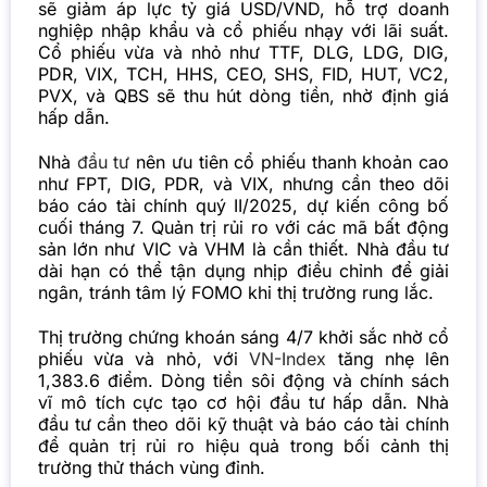
sẽ giảm áp lực tỷ giá USD/VND, hỗ trợ doanh
nghiệp nhập khẩu và cổ phiếu nhạy với lãi suất.
Cổ phiếu vừa và nhỏ như TTF, DLG, LDG, DIG,
PDR, VIX, TCH, HHS, CEO, SHS, FID, HUT, VC2,
PVX, và QBS sẽ thu hút dòng tiền, nhờ định giá
hấp dẫn.
Nhà
đầu tư
nên ưu tiên cổ phiếu thanh khoản cao
như FPT, DIG, PDR, và VIX, nhưng cần theo dõi
báo cáo tài chính quý II/2025, dự kiến công bố
cuối tháng 7. Quản trị rủi ro với các mã bất động
sản lớn như VIC và VHM là cần thiết. Nhà đầu tư
dài hạn có thể tận dụng nhịp điều chỉnh để giải
ngân, tránh tâm lý FOMO khi thị trường rung lắc.
Thị trường chứng khoán sáng 4/7 khởi sắc nhờ cổ
phiếu vừa và nhỏ, với
VN-Index
tăng nhẹ lên
1,383.6 điểm. Dòng tiền sôi động và chính sách
vĩ mô tích cực tạo cơ hội đầu tư hấp dẫn. Nhà
đầu tư cần theo dõi kỹ thuật và báo cáo tài chính
để quản trị rủi ro hiệu quả trong bối cảnh thị
trường thử thách vùng đỉnh.