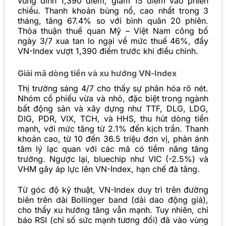
vùng đỉnh 1,390 điểm, giảm 15 điểm vào phiên
chiều. Thanh khoản bùng nổ, cao nhất trong 3
tháng, tăng 67.4% so với bình quân 20 phiên.
Thỏa thuận thuế quan Mỹ – Việt Nam công bố
ngày 3/7 xua tan lo ngại về mức thuế 46%, đẩy
VN-Index vượt 1,390 điểm trước khi điều chỉnh.
Giải mã dòng tiền và xu hướng VN-Index
Thị trường sáng 4/7 cho thấy sự phân hóa rõ nét.
Nhóm cổ phiếu vừa và nhỏ, đặc biệt trong ngành
bất động sản và xây dựng như TTF, DLG, LDG,
DIG, PDR, VIX, TCH, và HHS, thu hút dòng tiền
mạnh, với mức tăng từ 2.1% đến kịch trần. Thanh
khoản cao, từ 10 đến 36.5 triệu đơn vị, phản ánh
tâm lý lạc quan với các mã có tiềm năng tăng
trưởng. Ngược lại, bluechip như VIC (-2.5%) và
VHM gây áp lực lên VN-Index, hạn chế đà tăng.
Từ góc độ kỹ thuật, VN-Index duy trì trên đường
biên trên dải Bollinger band (dải dao động giá),
cho thấy xu hướng tăng vẫn mạnh. Tuy nhiên, chỉ
báo RSI (chỉ số sức mạnh tương đối) đã vào vùng