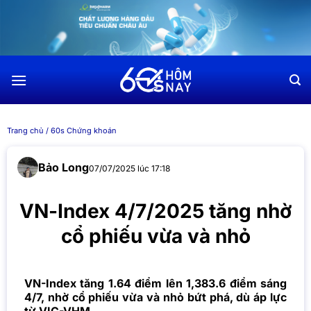
Chuyển
đến
nội
dung
Trang chủ
/
60s Chứng khoán
Bảo Long
07/07/2025 lúc 17:18
VN-Index 4/7/2025 tăng nhờ
cổ phiếu vừa và nhỏ
VN-Index tăng 1.64 điểm lên 1,383.6 điểm sáng
4/7, nhờ cổ phiếu vừa và nhỏ bứt phá, dù áp lực