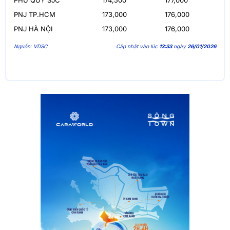
PHÚ QUÝ SJC
174,500
177,000
PNJ TP.HCM
173,000
176,000
PNJ HÀ NỘI
173,000
176,000
Nguồn: VDSC
Cập nhật vào lúc
13:33
ngày
26/01/2026