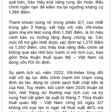
quá bán, báo hiệu khả năng rung lắc hoặc điều
chỉnh ngắn hạn để kiểm tra lại ngưỡng kháng cự
1,380 điểm.
Thanh khoản bùng nổ trong phiên 3/7, cao nhất
trong gần 3 tháng, kết hợp với việc VN-Index
giảm nhẹ khi test vùng đỉnh 1,390 điểm, là tín hiệu
cảnh báo xu hướng tăng đang chững lại. Các
mức hỗ trợ gần nhất được xác định tại 1,370 điểm
và 1,350 điểm, cho thấy khả năng điều chỉnh sẽ
không quá sâu nhờ bức tranh vĩ mô tích cực, bao
gồm thỏa thuận thuế quan Mỹ – Việt Nam và
dòng vốn FDI ổn định.
So sánh lịch sử, năm 2022, VN-Index từng đối
mặt với áp lực điều chỉnh mạnh khi chạm vùng
đỉnh do tác động từ chính sách thắt chặt tiền tệ
của Fed. Tuy nhiên, bối cảnh năm 2025 thuận lợi
hơn, nhờ thặng dư thương mại tích cực và kỳ
vọng Fed cắt giảm lãi suất từ tháng 7. Thỏa thuận
thuế quan Mỹ – Việt Nam công bố ngày 3/7
không chỉ xua tan lo ngại về thuế suất 46% mà