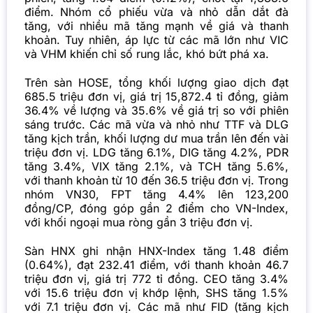
điểm. Nhóm cổ phiếu vừa và nhỏ dẫn dắt đà
tăng, với nhiều mã tăng mạnh về giá và thanh
khoản. Tuy nhiên, áp lực từ các mã lớn như VIC
và VHM khiến chỉ số rung lắc, khó bứt phá xa.
Trên sàn HOSE, tổng khối lượng giao dịch đạt
685.5 triệu đơn vị, giá trị 15,872.4 tỉ đồng, giảm
36.4% về lượng và 35.6% về giá trị so với phiên
sáng trước. Các mã vừa và nhỏ như TTF và DLG
tăng kịch trần, khối lượng dư mua trần lên đến vài
triệu đơn vị. LDG tăng 6.1%, DIG tăng 4.2%, PDR
tăng 3.4%, VIX tăng 2.1%, và TCH tăng 5.6%,
với thanh khoản từ 10 đến 36.5 triệu đơn vị. Trong
nhóm VN30, FPT tăng 4.4% lên 123,200
đồng/CP, đóng góp gần 2 điểm cho VN-Index,
với khối ngoại mua ròng gần 3 triệu đơn vị.
Sàn HNX ghi nhận HNX-Index tăng 1.48 điểm
(0.64%), đạt 232.41 điểm, với thanh khoản 46.7
triệu đơn vị, giá trị 772 tỉ đồng. CEO tăng 3.4%
với 15.6 triệu đơn vị khớp lệnh, SHS tăng 1.5%
với 7.1 triệu đơn vị. Các mã như FID (tăng kịch