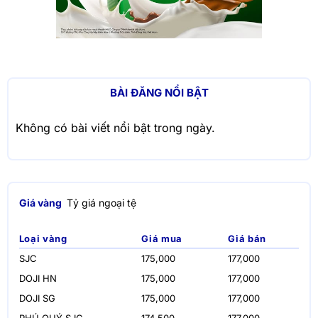
BÀI ĐĂNG NỔI BẬT
Không có bài viết nổi bật trong ngày.
Giá vàng
Tỷ giá ngoại tệ
Loại vàng
Giá mua
Giá bán
SJC
175,000
177,000
DOJI HN
175,000
177,000
DOJI SG
175,000
177,000