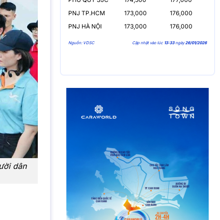
PNJ TP.HCM
173,000
176,000
PNJ HÀ NỘI
173,000
176,000
Nguồn: VDSC
Cập nhật vào lúc
13:33
ngày
26/01/2026
ười dân