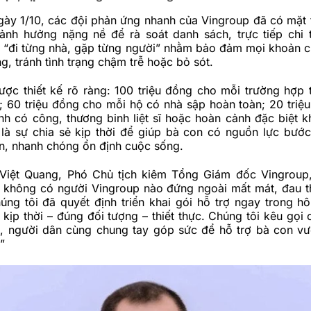
ày 1/10, các đội phản ứng nhanh của Vingroup đã có mặt t
ảnh hưởng nặng nề để rà soát danh sách, trực tiếp chi t
n “đi từng nhà, gặp từng người” nhằm bảo đảm mọi khoản c
g, tránh tình trạng chậm trễ hoặc bỏ sót.
ược thiết kế rõ ràng: 100 triệu đồng cho mỗi trường hợp 
; 60 triệu đồng cho mỗi hộ có nhà sập hoàn toàn; 20 triệ
nh có công, thương binh liệt sĩ hoặc hoàn cảnh đặc biệt k
 là sự chia sẻ kịp thời để giúp bà con có nguồn lực bướ
n, nhanh chóng ổn định cuộc sống.
Việt Quang, Phó Chủ tịch kiêm Tổng Giám đốc
Vingroup
ần không có người Vingroup nào đứng ngoài mất mát, đau 
úng tôi đã quyết định triển khai gói hỗ trợ ngay trong h
ịp thời – đúng đối tượng – thiết thực. Chúng tôi kêu gọi
, người dân cùng chung tay góp sức để hỗ trợ bà con vư
”