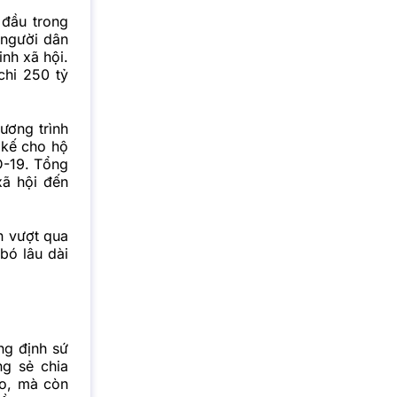
 đầu trong
 người dân
inh xã hội.
chi 250 tỷ
hương trình
 kế cho hộ
D-19. Tổng
xã hội đến
n vượt qua
bó lâu dài
ng định sứ
g sẻ chia
ão, mà còn