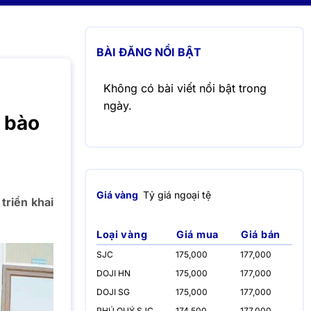
BÀI ĐĂNG NỔI BẬT
Không có bài viết nổi bật trong
ngày.
 bào
Giá vàng
Tỷ giá ngoại tệ
triển khai
Loại vàng
Giá mua
Giá bán
SJC
175,000
177,000
DOJI HN
175,000
177,000
DOJI SG
175,000
177,000
PHÚ QUÝ SJC
174,500
177,000