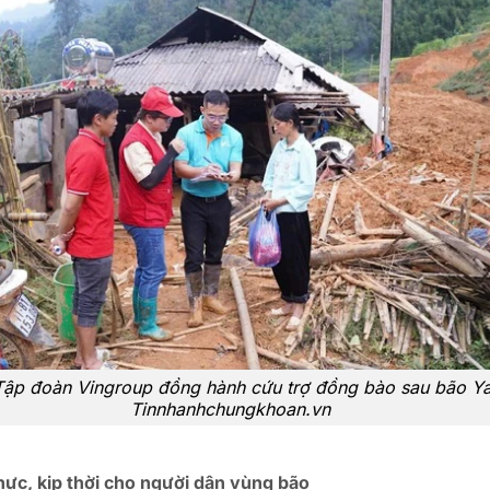
Tập đoàn Vingroup đồng hành cứu trợ đồng bào sau bão Ya
Tinnhanhchungkhoan.vn
thực, kịp thời cho người dân vùng bão