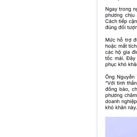
Ngay trong ng
phương chịu 
Cách tiếp cậ
đúng đối tượn
Mức hỗ trợ đ
hoặc mất tích
các hộ gia đì
tốc mái. Đây
phục khó khă
Ông Nguyễn 
“Với tinh th
đồng bào, ch
phương châm k
doanh nghiệp
khó khăn này.