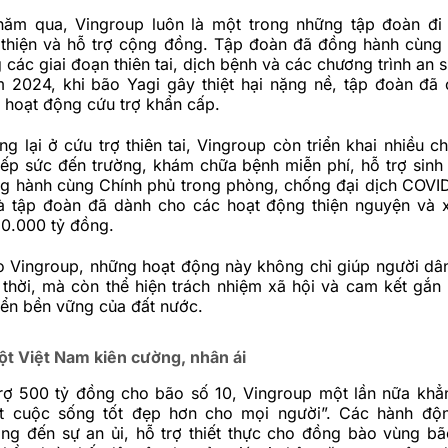
 năm qua,
Vingroup
luôn là một trong những tập đoàn đi
 thiện và hỗ trợ cộng đồng. Tập đoàn đã đồng hành cùng
 các giai đoạn thiên tai, dịch bệnh và các chương trình an s
m 2024, khi bão Yagi gây thiệt hại nặng nề, tập đoàn đã 
 hoạt động cứu trợ khẩn cấp.
g lại ở cứu trợ thiên tai, Vingroup còn triển khai nhiều c
iếp sức đến trường, khám chữa bệnh miễn phí, hỗ trợ sinh
g hành cùng Chính phủ trong phòng, chống đại dịch COVI
 tập đoàn đã dành cho các hoạt động thiện nguyện và 
30.000 tỷ đồng.
o Vingroup, những hoạt động này không chỉ giúp người dâ
thời, mà còn thể hiện trách nhiệm xã hội và cam kết gắn 
riển bền vững của đất nước.
ột Việt Nam kiên cường, nhân ái
trợ 500 tỷ đồng cho bão số 10, Vingroup một lần nữa khẳ
t cuộc sống tốt đẹp hơn cho mọi người”. Các hành độn
ng đến sự an ủi, hỗ trợ thiết thực cho đồng bào vùng b