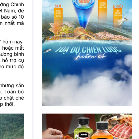
ướng Chính
ệt Nam, đề
o bão số 10
ớn nhất mà
ừ hôm nay,
g hoặc mất
hương binh
 hỗ trợ cụ
heo mức độ
 nhưng sẵn
n. Toàn bộ
p chặt chẽ
p thời.