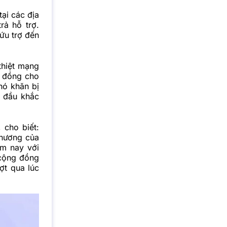
ại các địa
rả hỗ trợ.
ứu trợ đến
thiệt mạng
u đồng cho
hó khăn bị
c đầu khắc
, cho biết:
thương của
ôm nay với
 cộng đồng
ợt qua lúc