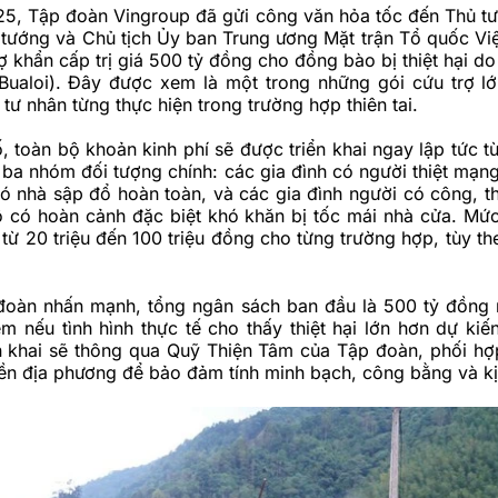
25, Tập đoàn Vingroup đã gửi công văn hỏa tốc đến Thủ t
 tướng và Chủ tịch Ủy ban Trung ương Mặt trận Tổ quốc Vi
rợ khẩn cấp trị giá 500 tỷ đồng cho đồng bào bị thiệt hại d
 Bualoi). Đây được xem là một trong những gói cứu trợ l
tư nhân từng thực hiện trong trường hợp thiên tai.
 toàn bộ khoản kinh phí sẽ được triển khai ngay lập tức t
 ba nhóm đối tượng chính: các gia đình có người thiệt mạn
có nhà sập đổ hoàn toàn, và các gia đình người có công, t
hộ có hoàn cảnh đặc biệt khó khăn bị tốc mái nhà cửa. Mức
từ 20 triệu đến 100 triệu đồng cho từng trường hợp, tùy t
 đoàn nhấn mạnh, tổng ngân sách ban đầu là 500 tỷ đồng
m nếu tình hình thực tế cho thấy thiệt hại lớn hơn dự kiế
ển khai sẽ thông qua Quỹ Thiện Tâm của Tập đoàn, phối hợ
ền địa phương để bảo đảm tính minh bạch, công bằng và kị