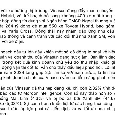
i với xu hướng thị trường, Vinasun đang đẩy mạnh chuyển 
 Hybrid, với kế hoạch bổ sung khoảng 400 xe mới trong
ý hợp đồng tín dụng với Ngân hàng TMCP Ngoại thương Vi
 đa 264 tỷ đồng để mua 550 xe Toyota Hybrid, bao gồm
s và Yaris Cross. Động thái này nhằm đáp ứng nhu cầu
giao thông và cạnh tranh với các đối thủ như Xanh SM, vố
 với xe điện.
 hoạch đầu tư lớn này khiến một số cổ đông lo ngại về hiệ
nhuận và doanh thu của Vinasun đang sụt giảm. Ban lãnh đạo
ùi trong kết quả kinh doanh chủ yếu do thu nhập khác 
t động vận tải cốt lõi vẫn cho thấy dấu hiệu phục hồi. Lợi 
ải năm 2024 tăng gấp 2,5 lần so với năm trước, là tín hiệ
 kinh doanh chính của Vinasun vẫn có tiềm năng phát triển
hần của Vinasun đã thu hẹp đáng kể, chỉ còn 2,32% tính đ
 báo cáo từ Mordor Intelligence. Con số này thấp hơn so v
 thống Mai Linh (4,3%) và bị bỏ xa bởi Xanh SM (44,6
e (5,03%). Sự cạnh tranh khốc liệt từ các hãng taxi công 
sun trước áp lực phải cải tiến dịch vụ và tối ưu hóa chi 
àng.