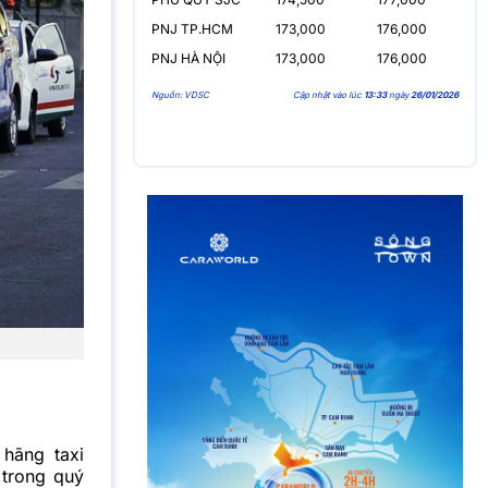
PNJ TP.HCM
173,000
176,000
PNJ HÀ NỘI
173,000
176,000
Nguồn: VDSC
Cập nhật vào lúc
13:33
ngày
26/01/2026
hãng taxi
 trong quý