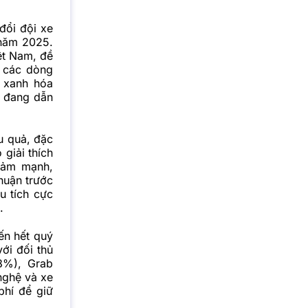
đổi đội xe
 năm 2025.
ệt Nam, đề
 các dòng
 xanh hóa
n đang dẫn
u quả, đặc
 giải thích
giảm mạnh,
nhuận trước
u tích cực
.
ến hết quý
ới đối thủ
8%), Grab
nghệ và xe
phí để giữ