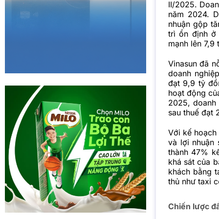
II/2025. Doan
năm 2024. Dù
nhuận gộp tă
trì ổn định ở
mạnh lên 7,9 
Vinasun đã nỗ
doanh nghiệp 
đạt 9,9 tỷ đồ
hoạt động của
2025, doanh 
sau thuế đạt 
Với kế hoạch
và lợi nhuận
thành 47% kế
khá sát của b
khách bằng t
thủ như taxi 
Chiến lược đ