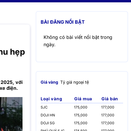
BÀI ĐĂNG NỔI BẬT
Không có bài viết nổi bật trong
ngày.
thu hẹp
 2025, với
Giá vàng
Tỷ giá ngoại tệ
xe điện.
Loại vàng
Giá mua
Giá bán
SJC
175,000
177,000
DOJI HN
175,000
177,000
DOJI SG
175,000
177,000
PHÚ QUÝ SJC
174,500
177,000