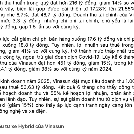
h thu thuần trong quý đạt hơn 216 tỷ đồng, giảm 14% so v
 vậy, biên lãi gộp được cải thiện từ 17,28% lên 21,55%
ng nhẹ 6,7%, đạt 46,7 tỷ đồng. Doanh thu tài chính của V
 mức 3,3 tỷ đồng, nhưng chi phí tài chính, chủ yếu là lãi
tỷ đồng, gấp 1,5 lần so với cùng kỳ.
 lực cắt giảm chi phí bán hàng xuống 17,6 tỷ đồng và chi p
xuống 18,8 tỷ đồng. Tuy nhiên, lợi nhuận sau thuế trong 
ng, giảm 41% so với cùng kỳ, trở thành mức thấp nhất tro
 công ty, ngoại trừ giai đoạn dịch Covid-19. Lũy kế 6 thá
thu của Vinasun đạt hơn 451 tỷ đồng, giảm 15%, trong khi
24,1 tỷ đồng, giảm 38% so với cùng kỳ năm 2024.
 kinh doanh năm 2025, Vinasun đặt mục tiêu doanh thu 1.0
 sau thuế 53,63 tỷ đồng. Kết quả 6 tháng cho thấy công 
 hoạch doanh thu và 55% kế hoạch lợi nhuận, phản ánh
an lãnh đạo. Tuy nhiên, sự sụt giảm doanh thu từ dịch vụ v
axi (giảm 15%) cho thấy áp lực cạnh tranh ngày càng lớn 
công nghệ và xe điện.
ầu tư xe Hybrid của Vinasun