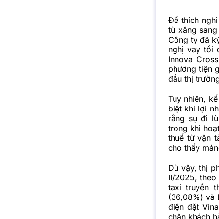
Để thích ngh
từ xăng sang
Công ty đã k
nghị vay tối
Innova Cros
phương tiện 
đầu thị trường
Tuy nhiên, kế
biệt khi lợi 
rằng sự đi l
trong khi hoạ
thuế từ vận t
cho thấy mảng
Dù vậy, thị p
II/2025, theo
taxi truyền
(36,08%) và B
điện đặt Vina
chân khách h