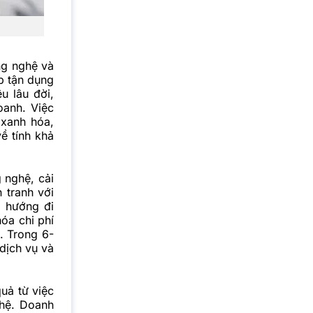
ng nghệ và
b tận dụng
u lâu đời,
oanh. Việc
 xanh hóa,
ề tính khả
 nghệ, cải
 tranh với
t hướng đi
óa chi phí
. Trong 6-
 dịch vụ và
quả từ việc
ghệ. Doanh