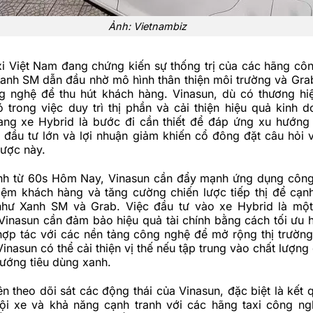
Ảnh: Vietnambiz
xi Việt Nam đang chứng kiến sự thống trị của các hãng cô
Xanh SM dẫn đầu nhờ mô hình thân thiện môi trường và Gra
g nghệ để thu hút khách hàng. Vinasun, dù có thương hiệ
trong việc duy trì thị phần và cải thiện hiệu quả kinh d
ang xe Hybrid là bước đi cần thiết để đáp ứng xu hướng
 đầu tư lớn và lợi nhuận giảm khiến cổ đông đặt câu hỏi v
lược này.
nh từ 60s Hôm Nay, Vinasun cần đẩy mạnh ứng dụng công
hiệm khách hàng và tăng cường chiến lược tiếp thị để cạnh
 như Xanh SM và
Grab
. Việc đầu tư vào xe Hybrid là mộ
inasun cần đảm bảo hiệu quả tài chính bằng cách tối ưu h
hợp tác với các nền tảng công nghệ để mở rộng thị trường
Vinasun có thể cải thiện vị thế nếu tập trung vào chất lượng
ướng tiêu dùng xanh.
n theo dõi sát các động thái của Vinasun, đặc biệt là kết 
ội xe và khả năng cạnh tranh với các hãng taxi công n