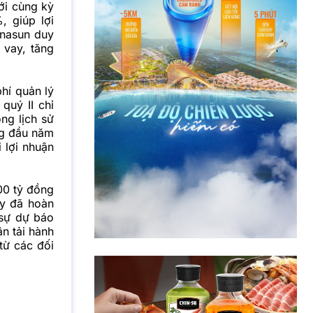
ới cùng kỳ
, giúp lợi
inasun duy
 vay, tăng
hí quản lý
quý II chỉ
ng lịch sử
ng đầu năm
 lợi nhuận
00 tỷ đồng
ty đã hoàn
 sự dự báo
ận tải hành
từ các đối