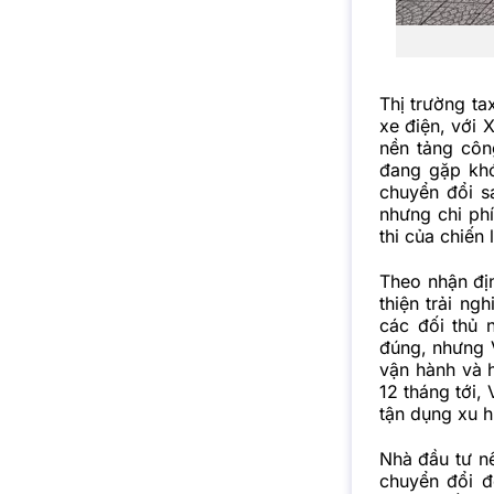
Thị trường ta
xe điện, với 
nền tảng côn
đang gặp khó 
chuyển đổi s
nhưng chi phí
thi của chiến 
Theo nhận đị
thiện trải ng
các đối thủ
đúng, nhưng V
vận hành và 
12 tháng tới, 
tận dụng xu h
Nhà đầu tư nê
chuyển đổi đ