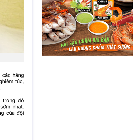
h các hãng
ghiêm túc,
.
, trong đó
 sớm nhất.
ng của đội