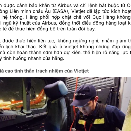
n được cảnh báo khẩn từ Airbus và chỉ lệnh bắt buộc từ 
ng Liên minh châu Âu (EASA), Vietjet đã lập tức kích hoạ
 hệ thống. Hãng phối hợp chặt chẽ với Cục Hàng không
 ngũ kỹ thuật của Airbus, đồng thời điều động hàng loạt k
 tế để thực hiện đồng bộ trên toàn đội bay.
 được thực hiện liên tục, không ngừng nghỉ, nhằm giảm th
n lịch khai thác. Kết quả là Vietjet không những đáp ứn
mà còn hoàn thành sớm hơn dự kiến, thể hiện rõ năng lực 
ý tình huống nhanh của hãng.
 cao tinh thần trách nhiệm của Vietjet