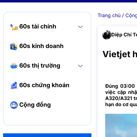
Trang chủ
/
Cộng
60s tài chính
Diệp Chí T
60s kinh doanh
Vietjet
60s thị trường
60s chứng khoán
Đúng 03:00 s
việc cập nh
A320/A321 tr
Cộng đồng
hạn do cơ qu