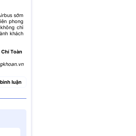
Airbus sớm
tiên phong
 không chỉ
hành khách
Chí Toàn
gkhoan.vn
bình luận