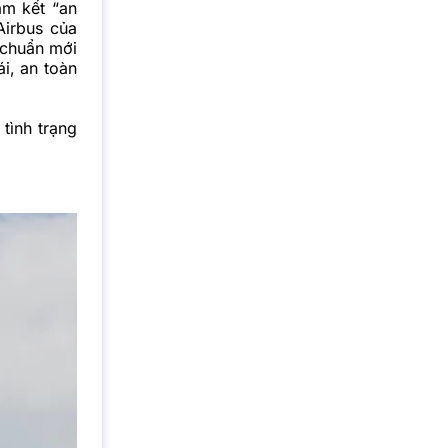
am kết “an
Airbus của
 chuẩn mới
ái, an toàn
tình trạng