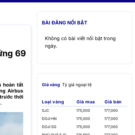
BÀI ĐĂNG NỔI BẬT
Không có bài viết nổi bật trong
ngày.
ứng 69
 hoàn tất
Giá vàng
Tỷ giá ngoại tệ
ng Airbus
trước thời
Loại vàng
Giá mua
Giá bán
.
SJC
175,000
177,000
DOJI HN
175,000
177,000
DOJI SG
175,000
177,000
PHÚ QUÝ SJC
174,500
177,000