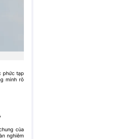
c phức tạp
ng minh rõ
ý
 chung của
oàn nghiêm