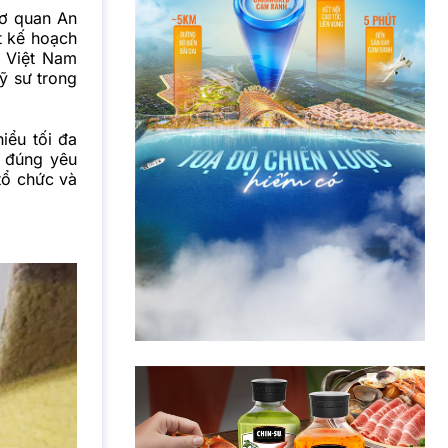
Cơ quan An
t kế hoạch
 Việt Nam
ỹ sư trong
iểu tối đa
g đúng yêu
tổ chức và