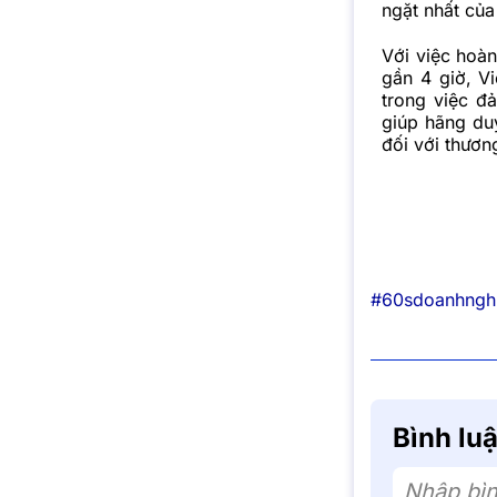
ngặt nhất của
Với việc hoà
gần 4 giờ, Vi
trong việc đ
giúp hãng du
đối với thương
#60sdoanhngh
Bình lu
Nhập bìn