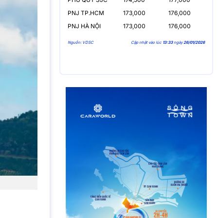
PNJ TP.HCM
173,000
176,000
PNJ HÀ NỘI
173,000
176,000
Nguồn: VDSC
Cập nhật vào lúc
13:33
ngày
26/01/2026