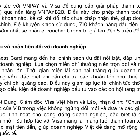
 tác với VNPAY và Visa để cung cấp giải pháp thanh t
) qua nền tảng VNPAYB2B. Điều này cho phép thanh toán
i khoản nào, kể cả khi đối tác chưa chấp nhận thẻ, giúp đơ
 chính. Để khuyến khích sử dụng, 710 khách hàng đầu tiên
sớm nhất sẽ nhận e-voucher Urbox trị giá lên đến 5 triệu đồ
ãi và hoàn tiền đối với doanh nghiệp
ness Card mang đến hai chính sách ưu đãi nổi bật, đáp ứ
oanh nghiệp. Lựa chọn miễn phí thường niên trọn đời và m
 nhấn lớn. Thời gian miễn lãi gần hai tháng giúp doanh n
ng vốn, đặc biệt khi cần chi trả các khoản lớn như thuê
 chi phí quảng cáo. Điều này giảm áp lực tài chính tức thời
tạo điều kiện để doanh nghiệp đầu tư vào các cơ hội tăng t
t Dung, Giám đốc Visa Việt Nam và Lào, nhận định: “Chún
c của VIB trong việc không ngừng đổi mới và đưa ra các giả
thực, linh hoạt cho cộng đồng doanh nghiệp, đặc biệt là
 nhỏ.” Sự hợp tác với Visa mang lại mạng lưới thanh toán t
o mật tiên tiến, giúp doanh nghiệp Việt dễ dàng mở rộng
quốc tế.