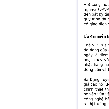
VIB cũng hợp
nghiệp (BPSP
đến bất kỳ tà
quy trình tài
có giao dịch 
Ưu đãi miễn l
Thẻ VIB Busi
đa dạng của d
ngày là điểm
hoạt xoay vò
nhập hàng hay
dòng tiền và 
Bà Đặng Tuyế
giá cao nỗ lự
chính thiết 
nghiệp vừa và
công nghệ bả
ra thị trường 