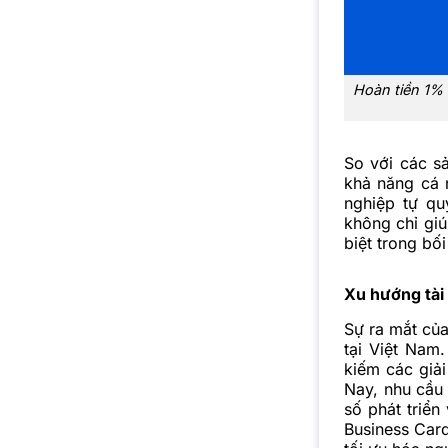
Hoàn tiền 1% 
So với các s
khả năng cá 
nghiệp tự qu
không chỉ giú
biệt trong bố
Xu hướng tài
Sự ra mắt của
tại Việt Nam
kiếm các giả
Nay, nhu cầu 
số phát triển
Business Car