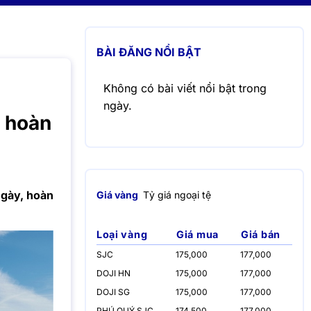
BÀI ĐĂNG NỔI BẬT
Không có bài viết nổi bật trong
ngày.
, hoàn
ngày, hoàn
Giá vàng
Tỷ giá ngoại tệ
Loại vàng
Giá mua
Giá bán
SJC
175,000
177,000
DOJI HN
175,000
177,000
DOJI SG
175,000
177,000
PHÚ QUÝ SJC
174,500
177,000