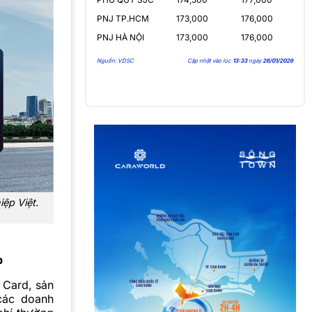
PNJ TP.HCM
173,000
176,000
PNJ HÀ NỘI
173,000
176,000
Nguồn: VDSC
Cập nhật vào lúc
13:33
ngày
26/01/2026
ệp Việt.
p
 Card, sản
các doanh