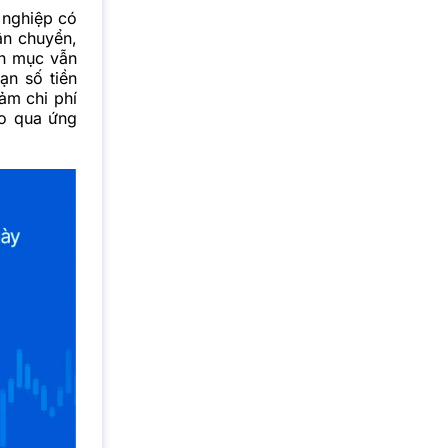
 nghiệp có
ận chuyển,
nh mục vẫn
ạn số tiền
iảm chi phí
ào qua ứng