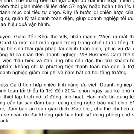
à nhỏ. Thẻ mang đến hai lựa chọn ưu đãi linh hoạt: miễn 
 kèm thời gian miễn lãi lên đến 57 ngày hoặc hoàn tiền 1% 
danh mục chi tiêu tự chọn. Đây là bước đi
chiến lược của
 cụ quản lý tài chính toàn diện, giúp doanh nghiệp tối ư
cao hiệu quả vận hành.
yễn, Giám đốc Khối thẻ VIB, nhấn mạnh: “Việc ra mắt th
 Card là một cột mốc quan trọng trong chiến lược tổng t
g hệ sinh thái giải pháp tài chính toàn diện, phục vụ đa
àng từ cá nhân đến doanh nghiệp. VIB Business Card thể h
g việc thấu hiểu và đáp ứng nhu cầu đặc thù của khách 
 phẩm không chỉ là phương tiện thanh toán mà còn là trợ
doanh nghiệp giảm chi phí và nắm bắt cơ hội tăng trưởng.
ess Card tích hợp nhiều tính năng ưu việt. Doanh nghiệp 
hanh toán tối thiểu từ 1% đến 20%, chọn ngày sao kê phù 
 thiết lập trích nợ tự động linh hoạt. Hạn mức tín dụng lê
g cần tài sản đảm bảo, cùng công nghệ bảo mật chip E
e, đảm bảo an toàn giao dịch. Đặc biệt, chủ thẻ chi tiêu t
 sẽ nhận ưu đãi không giới hạn lượt sử dụng phòng chờ 
rack.