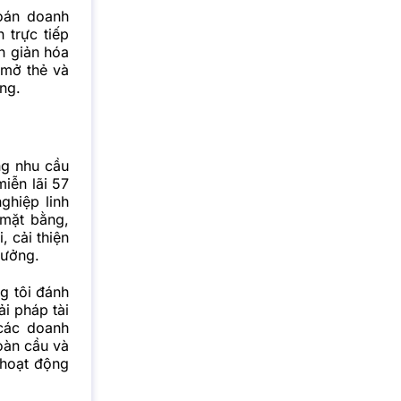
oán doanh
 trực tiếp
n giản hóa
 mở thẻ và
ng.
ng nhu cầu
iễn lãi 57
ghiệp linh
 mặt bằng,
, cải thiện
rưởng.
g tôi đánh
i pháp tài
 các doanh
oàn cầu và
 hoạt động