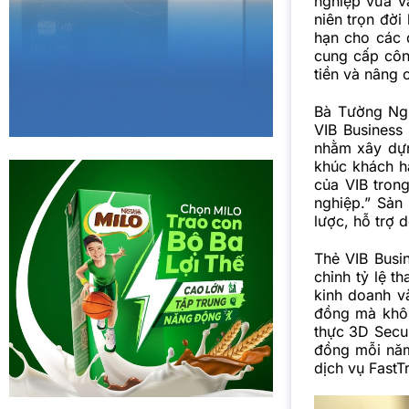
nghiệp vừa v
niên trọn đời
hạn cho các 
cung cấp công
tiền và nâng 
Bà Tường Ngu
VIB Business
nhằm xây dựn
khúc khách h
của VIB tron
nghiệp.” Sản
lược, hỗ trợ 
Thẻ VIB Busin
chỉnh tỷ lệ t
kinh doanh và
đồng mà khôn
thực 3D Secur
đồng mỗi năm
dịch vụ FastT