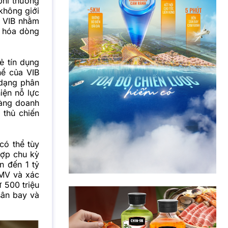
phí thường
không giới
 VIB
nhằm
u hóa dòng
ẻ tín dụng
hể của VIB
 dạng phân
iện nỗ lực
hàng doanh
 thủ chiến
có thể tùy
hợp chu kỳ
n đến 1 tỷ
MV và xác
ừ 500 triệu
sân bay và