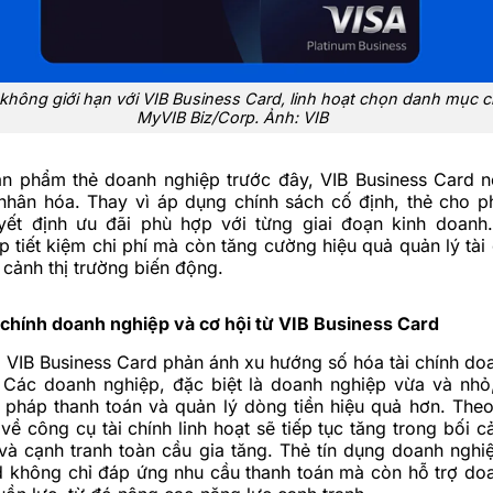
không giới hạn với VIB Business Card, linh hoạt chọn danh mục ch
MyVIB Biz/Corp. Ảnh: VIB
ản phẩm thẻ doanh nghiệp trước đây, VIB Business Card n
nhân hóa. Thay vì áp dụng chính sách cố định, thẻ cho 
yết định ưu đãi phù hợp với từng giai đoạn kinh doanh
p tiết kiệm chi phí mà còn tăng cường hiệu quả quản lý tài
i cảnh thị trường biến động.
 chính doanh nghiệp và cơ hội từ VIB Business Card
 VIB Business Card phản ánh xu hướng số hóa tài chính do
. Các doanh nghiệp, đặc biệt là doanh nghiệp vừa và nhỏ
i pháp thanh toán và quản lý dòng tiền hiệu quả hơn. Th
về công cụ tài chính linh hoạt sẽ tiếp tục tăng trong bối c
 và cạnh tranh toàn cầu gia tăng. Thẻ tín dụng doanh nghi
d không chỉ đáp ứng nhu cầu thanh toán mà còn hỗ trợ do