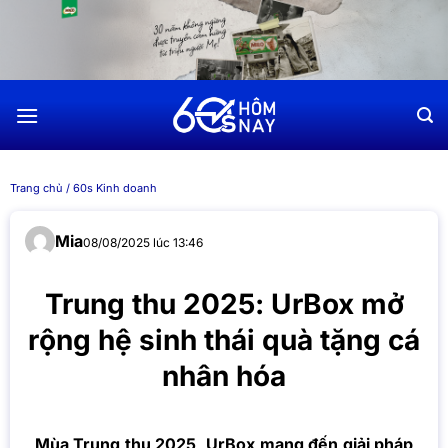
Chuyển
đến
nội
dung
Trang chủ
/
60s Kinh doanh
Mia
08/08/2025 lúc 13:46
Trung thu 2025: UrBox mở
rộng hệ sinh thái quà tặng cá
nhân hóa
Mùa Trung thu 2025, UrBox mang đến giải pháp