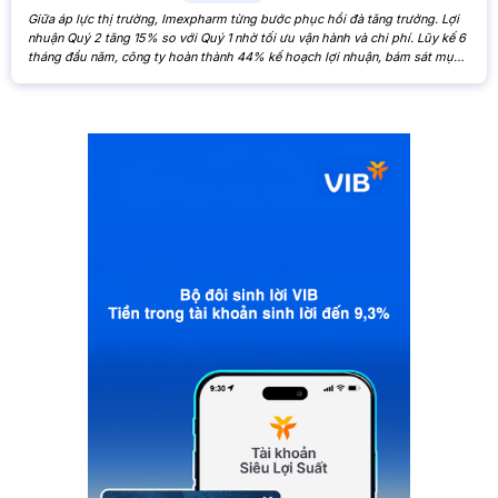
Giữa áp lực thị trường, Imexpharm từng bước phục hồi đà tăng trưởng. Lợi
nhuận Quý 2 tăng 15% so với Quý 1 nhờ tối ưu vận hành và chi phí. Lũy kế 6
tháng đầu năm, công ty hoàn thành 44% kế hoạch lợi nhuận, bám sát mục
tiêu cả năm. Theo Báo cáo