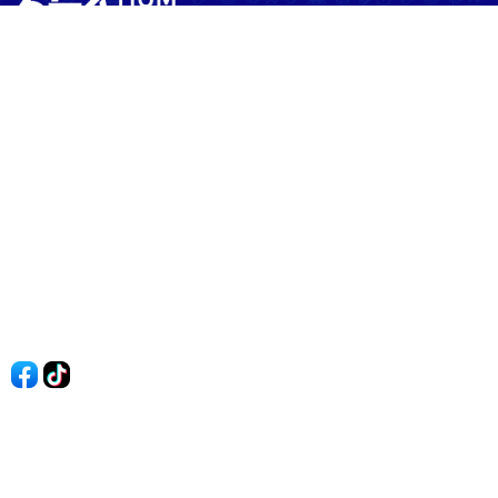
60shomnay.vn là trang mạng xã hội
chia sẻ thông tin hữu ích về xu hướng
tài chính, kinh doanh
Thông Tin
Điều khoản sử dụng
Quy Định Viết Bài
Liên hệ
Quảng cáo
60s Tài chính
60s Kinh doanh