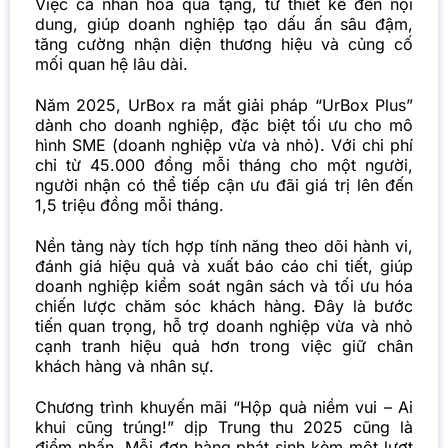
Việc cá nhân hóa quà tặng, từ thiết kế đến nội
dung, giúp doanh nghiệp tạo dấu ấn sâu đậm,
tăng cường nhận diện thương hiệu và củng cố
mối quan hệ lâu dài.
Năm 2025, UrBox ra mắt giải pháp “UrBox Plus”
dành cho doanh nghiệp, đặc biệt tối ưu cho mô
hình SME (doanh nghiệp vừa và nhỏ). Với chi phí
chỉ từ 45.000 đồng mỗi tháng cho một người,
người nhận có thể tiếp cận ưu đãi giá trị lên đến
1,5 triệu đồng mỗi tháng.
Nền tảng này tích hợp tính năng theo dõi hành vi,
đánh giá hiệu quả và xuất báo cáo chi tiết, giúp
doanh nghiệp kiểm soát ngân sách và tối ưu hóa
chiến lược chăm sóc khách hàng. Đây là bước
tiến quan trọng, hỗ trợ doanh nghiệp vừa và nhỏ
cạnh tranh hiệu quả hơn trong việc giữ chân
khách hàng và nhân sự.
Chương trình khuyến mãi “Hộp quà niềm vui – Ai
khui cũng trúng!” dịp Trung thu 2025 cũng là
điểm nhấn. Mỗi đơn hàng phát sinh kèm một lượt