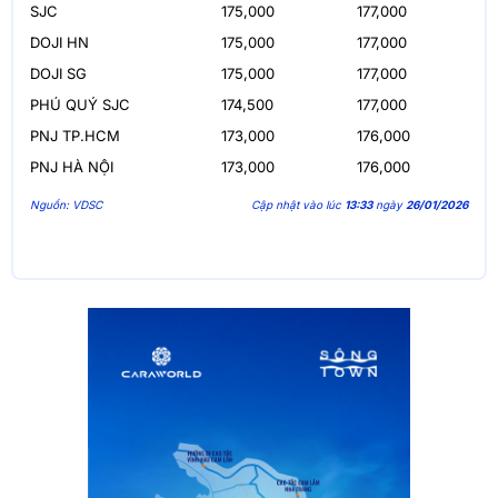
SJC
175,000
177,000
DOJI HN
175,000
177,000
DOJI SG
175,000
177,000
PHÚ QUÝ SJC
174,500
177,000
PNJ TP.HCM
173,000
176,000
PNJ HÀ NỘI
173,000
176,000
Nguồn: VDSC
Cập nhật vào lúc
13:33
ngày
26/01/2026