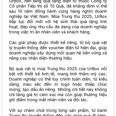
UrBox, nền tảng quà tặng điện tử thuộc Công ty
Cổ phần Tiếp thị số Tô Quà, đã khẳng định vị thế
sau 10 năm đồng hành cùng hàng nghìn doanh
nghiệp tại Việt Nam. Mùa Trung thu 2025, UrBox
tiếp tục đổi mới với hệ sinh thái quà tặng linh
hoạt, đáp ứng nhu cầu đa dạng của doanh nghiệp
trong việc tri ân nhân viên và khách hàng.
Các giải pháp được thiết kế riêng, từ bộ quà vật
lý truyền thống đến voucher điện tử hiện đại, giúp
doanh nghiệp xây dựng mối quan hệ bền vững và
nâng cao nhận diện thương hiệu.
Bộ quà vật lý mùa Trung thu 2025 của UrBox nổi
bật với thiết kế tinh tế, mang tính thẩm mỹ cao.
Doanh nghiệp có thể tùy chỉnh toàn diện, từ kiểu
dáng, màu sắc đến in logo hoặc thiệp chúc
mừng, tạo dấu ấn riêng. Những chi tiết này không
chỉ tăng giá trị cảm xúc mà còn giúp thương hiệu
ghi điểm trong mắt nhân viên và đối tác.
Với sự chăm chút trong từng sản phẩm, từ bánh
Trung thu truyền thống đến các món quà đi kèm,