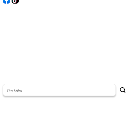
60s Tài chính
60s Kinh doanh
60s Thị trường
60s Chứng khoán
Cộng đồng
Giấy phép thiết lập Mạng xã hội số: 201/GP-BTTT, do Bộ thông
tin và Truyền thông cấp ngày 23/07/2024
Phụ trách nội dung: Vũ Minh Khoa