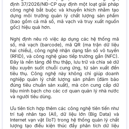
định 37/2026/NĐ-CP quy định một loạt giải pháp
công nghệ bắt buộc và khuyến khích nhằm tạo
dựng môi trường quản lý chất lượng sản phẩm
(bao gồm cả mã số, mã vạch và truy xuất nguồn
gốc) hiệu quả hơn.
Nghị định nêu rõ việc áp dụng các hệ thống mã
số, mã vạch (barcode), mã QR (ma trận dữ liệu
hai chiều), công nghệ nhận dạng tần số vô tuyến
(RFID), và công nghệ giao tiếp trường gần (NFC).
Đây là nền tảng để thu thập, lưu trữ và chia sẻ dữ
liệu xuyên suốt chuỗi cung ứng, từ sản xuất đến
tiêu thụ. Công nghệ này không chỉ giúp doanh
nghiệp quản lý chất lượng sản phẩm (đảm bảo
đúng tiêu chuẩn sản xuất), mà còn cung cấp dữ
liệu minh bạch cho các cơ quan quản lý nhà nước
và người tiêu dùng.
Ưu tiên tích hợp thêm các công nghệ tiên tiến như
trí tuệ nhân tạo (AI), dữ liệu lớn (Big Data) và
Internet vạn vật (IoT) trong hệ thống quản lý chất
lượng tạo điều kiện thúc đẩy phân tích dữ liệu