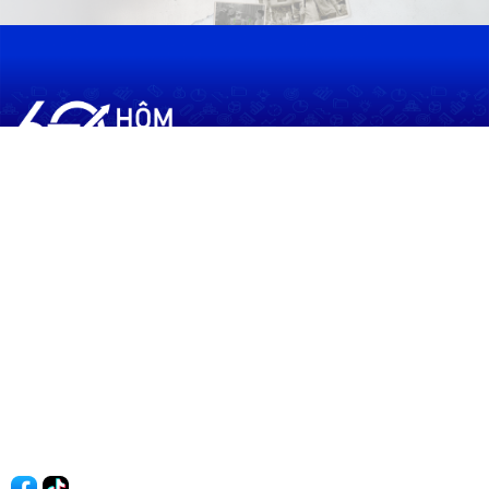
60shomnay.vn là trang mạng xã hội
chia sẻ thông tin hữu ích về xu hướng
tài chính, kinh doanh
Thông Tin
Điều khoản sử dụng
Quy Định Viết Bài
Liên hệ
Quảng cáo