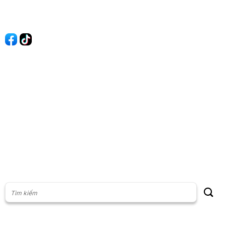
Liên hệ
Quảng cáo
60s Tài chính
60s Kinh doanh
60s Thị trường
60s Chứng khoán
Cộng đồng
Giấy phép thiết lập Mạng xã hội số: 201/GP-BTTT, do Bộ thông