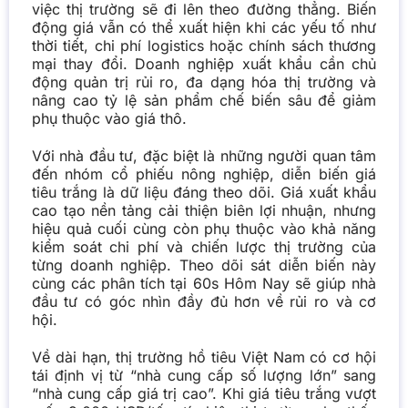
việc thị trường sẽ đi lên theo đường thẳng. Biến
động giá vẫn có thể xuất hiện khi các yếu tố như
thời tiết, chi phí logistics hoặc chính sách thương
mại thay đổi. Doanh nghiệp xuất khẩu cần chủ
động quản trị rủi ro, đa dạng hóa thị trường và
nâng cao tỷ lệ sản phẩm chế biến sâu để giảm
phụ thuộc vào giá thô.
Với nhà đầu tư, đặc biệt là những người quan tâm
đến nhóm cổ phiếu nông nghiệp, diễn biến giá
tiêu trắng là dữ liệu đáng theo dõi. Giá xuất khẩu
cao tạo nền tảng cải thiện biên lợi nhuận, nhưng
hiệu quả cuối cùng còn phụ thuộc vào khả năng
kiểm soát chi phí và chiến lược thị trường của
từng doanh nghiệp. Theo dõi sát diễn biến này
cùng các phân tích tại 60s Hôm Nay sẽ giúp nhà
đầu tư có góc nhìn đầy đủ hơn về rủi ro và cơ
hội.
Về dài hạn, thị trường hồ tiêu Việt Nam có cơ hội
tái định vị từ “nhà cung cấp số lượng lớn” sang
“nhà cung cấp giá trị cao”. Khi giá tiêu trắng vượt