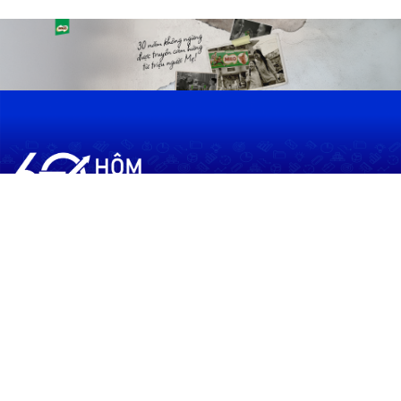
60shomnay.vn là trang mạng xã hội
chia sẻ thông tin hữu ích về xu hướng
tài chính, kinh doanh
Thông Tin
Điều khoản sử dụng
Quy Định Viết Bài