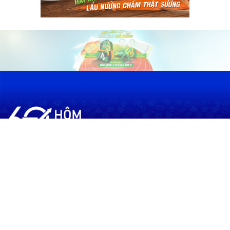
60shomnay.vn là trang mạng xã hội
chia sẻ thông tin hữu ích về xu hướng
tài chính, kinh doanh
Thông Tin
Điều khoản sử dụng