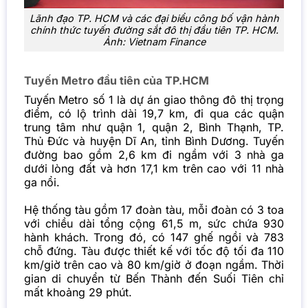
Lãnh đạo TP. HCM và các đại biểu công bố vận hành
chính thức tuyến đường sắt đô thị đầu tiên TP. HCM.
Ảnh: Vietnam Finance
Tuyến Metro đầu tiên của TP.HCM
Tuyến Metro số 1 là dự án giao thông đô thị trọng
điểm, có lộ trình dài 19,7 km, đi qua các quận
trung tâm như quận 1, quận 2, Bình Thạnh, TP.
Thủ Đức và huyện Dĩ An, tỉnh Bình Dương. Tuyến
đường bao gồm 2,6 km đi ngầm với 3 nhà ga
dưới lòng đất và hơn 17,1 km trên cao với 11 nhà
ga nổi.
Hệ thống tàu gồm 17 đoàn tàu, mỗi đoàn có 3 toa
với chiều dài tổng cộng 61,5 m, sức chứa 930
hành khách. Trong đó, có 147 ghế ngồi và 783
chỗ đứng. Tàu được thiết kế với tốc độ tối đa 110
km/giờ trên cao và 80 km/giờ ở đoạn ngầm. Thời
gian di chuyển từ Bến Thành đến Suối Tiên chỉ
mất khoảng 29 phút.