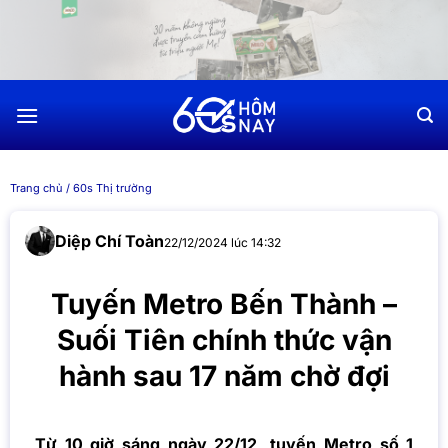
Chuyển
đến
nội
dung
Trang chủ
/
60s Thị trường
Diệp Chí Toàn
22/12/2024 lúc 14:32
Tuyến Metro Bến Thành –
Suối Tiên chính thức vận
hành sau 17 năm chờ đợi
Từ 10 giờ sáng ngày 22/12,
tuyến Metro số 1