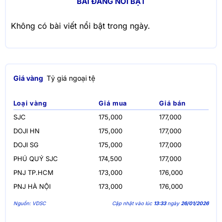
BÀI ĐĂNG NỔI BẬT
Không có bài viết nổi bật trong ngày.
Giá vàng
Tỷ giá ngoại tệ
Loại vàng
Giá mua
Giá bán
SJC
175,000
177,000
DOJI HN
175,000
177,000
DOJI SG
175,000
177,000
PHÚ QUÝ SJC
174,500
177,000
PNJ TP.HCM
173,000
176,000
PNJ HÀ NỘI
173,000
176,000
Nguồn: VDSC
Cập nhật vào lúc
13:33
ngày
26/01/2026