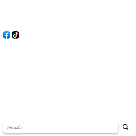
Quy Định Viết Bài
Liên hệ
Quảng cáo
60s Tài chính
60s Kinh doanh
60s Thị trường
60s Chứng khoán
Cộng đồng