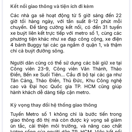
Kết nối giao thông và tiện ích đi kèm
Các nhà ga sẽ hoạt động từ 5 giờ sáng đến 22
giờ tối hàng ngày, với tần suất 8-12 phút mỗi
chuyến. Để tăng cường kết nối, có đến 31 tuyến
xe buýt liên kết trực tiếp với metro số 1, cùng các
phương tiện khác như xe đạp công cộng, xe điện
4 bánh Buggy tại các ga ngầm ở quận 1, và thậm
chí cả buýt đường sông.
Người dân cũng có thể sử dụng các bãi giữ xe tại
Công viên 23-9, Công viên Văn Thánh, Thảo
Điền, Bến xe Suối Tiên… Cầu đi bộ tại các ga như
Tân Cảng, Thảo Điền, Thủ Đức, Khu Công nghệ
cao và Đại học Quốc gia TP. HCM cũng giúp
hành khách dễ dàng tiếp cận metro.
Kỳ vọng thay đổi hệ thống giao thông
Tuyến Metro số 1 không chỉ là bước tiến trong
giao thông đô thị mà còn được kỳ vọng sẽ giảm
ùn tắc, cải thiện môi trường, và nâng cao chất
lượng sống của người dân TP. HCM. Việc kết nối