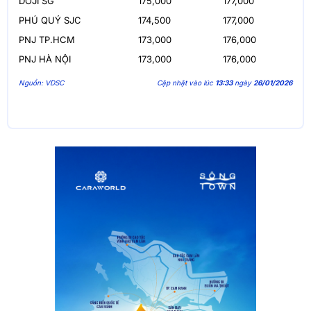
DOJI SG
175,000
177,000
PHÚ QUÝ SJC
174,500
177,000
PNJ TP.HCM
173,000
176,000
PNJ HÀ NỘI
173,000
176,000
Nguồn: VDSC
Cập nhật vào lúc
13:33
ngày
26/01/2026