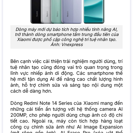
Dòng máy mới dự báo tích hợp nhiều tính năng AI,
trở thành dòng smartphone tầm trung đầu tiên của
Xiaomi được phổ cập công nghệ trí tuệ nhân tạo.
Ảnh: Vnexpress
Bên cạnh việc cải thiện trải nghiệm người dùng, trí
tuệ nhân tạo cũng đóng vai trò quan trọng trong
lĩnh vực nhiếp ảnh di động. Các smartphone thế
hệ mới tận dụng AI để nâng cao chất lượng hình
ảnh, hỗ trợ chỉnh sửa và sáng tạo nội dung một
cách dễ dàng hơn.
Dòng Redmi Note 14 Series của
Xiaomi
mang đến
những cải tiến ấn tượng với hệ thống camera AI
200MP, cho phép người dùng chụp ảnh có độ chi
tiết cao. Ngoài ra, máy còn tích hợp hàng loạt
công cụ chỉnh sửa ảnh như AI Image Expansion
(mở rộng nền ảnh), AI Erase Pro (xóa vật thể