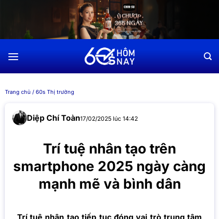
Chuyển
đến
nội
dung
Trang chủ
/
60s Thị trường
Diệp Chí Toàn
17/02/2025 lúc 14:42
Trí tuệ nhân tạo trên
smartphone 2025 ngày càng
mạnh mẽ và bình dân
Trí tuệ nhân tạo tiếp tục đóng vai trò trung tâm