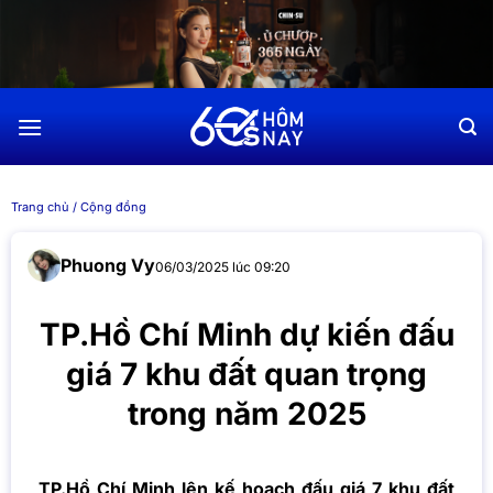
Chuyển
đến
nội
dung
Trang chủ
/
Cộng đồng
Phuong Vy
06/03/2025 lúc 09:20
TP.Hồ Chí Minh dự kiến đấu
giá 7 khu đất quan trọng
trong năm 2025
TP.Hồ Chí Minh lên kế hoạch đấu giá 7 khu đất