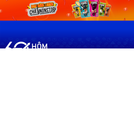
60shomnay.vn là trang mạng xã hội
chia sẻ thông tin hữu ích về xu hướng
tài chính, kinh doanh
Thông Tin
Điều khoản sử dụng
Quy Định Viết Bài
Liên hệ