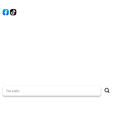
Quảng cáo
60s Tài chính
60s Kinh doanh
60s Thị trường
60s Chứng khoán
Cộng đồng
Giấy phép thiết lập Mạng xã hội số: 201/GP-BTTT, do Bộ thông
tin và Truyền thông cấp ngày 23/07/2024