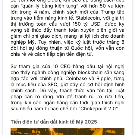
cận “quản lý bằng kiện tụng” với hơn 50 vụ kiện
lớn trong 4 năm, chính sách mới của Trump tập
trung vào tiềm năng kinh tế. Stablecoin, với giá trị
thị trường toàn cầu vượt 150 tỷ USD, được kỳ
vọng sẽ thúc đẩy thanh toán xuyên biên giới và
giảm chi phí giao dịch, mang lại lợi ích cho doanh
nghiệp Mỹ. Tuy nhiên, việc ký luật trước tháng 8
đòi hỏi sự đồng thuận từ Quốc hội, vốn vẫn còn
chia rẽ về cách tiếp cận tiền điện tử.
Sự tham gia của 10 CEO hàng đầu tại hội nghị
cho thấy ngành công nghiệp blockchain sẵn sàng
hợp tác với chính phủ. Coinbase và Ripple, từng
là mục tiêu của SEC, giờ đây có cơ hội định hình
chính sách. Dù vậy, thách thức vẫn tồn tại: luật
pháp cần rõ ràng hơn để tránh rủi ro rửa tiền,
trong khi các ngân hàng cần thời gian thích nghi
sau nhiều năm bị hạn chế bởi “Chokepoint 2.0”.
Tiền điện tử dẫn dắt kinh tế Mỹ 2025