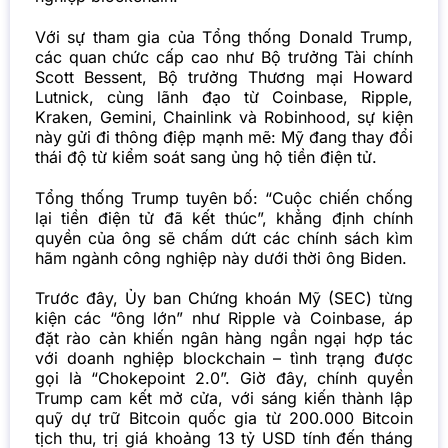
Với sự tham gia của Tổng thống Donald Trump,
các quan chức cấp cao như Bộ trưởng Tài chính
Scott Bessent, Bộ trưởng Thương mại Howard
Lutnick, cùng lãnh đạo từ Coinbase, Ripple,
Kraken, Gemini, Chainlink và Robinhood, sự kiện
này gửi đi thông điệp mạnh mẽ: Mỹ đang thay đổi
thái độ từ kiểm soát sang ủng hộ tiền điện tử.
Tổng thống Trump tuyên bố: “Cuộc chiến chống
lại tiền điện tử đã kết thúc”, khẳng định chính
quyền của ông sẽ chấm dứt các chính sách kìm
hãm ngành công nghiệp này dưới thời ông Biden.
Trước đây, Ủy ban Chứng khoán Mỹ (SEC) từng
kiện các “ông lớn” như Ripple và Coinbase, áp
đặt rào cản khiến ngân hàng ngần ngại hợp tác
với doanh nghiệp blockchain – tình trạng được
gọi là “Chokepoint 2.0”. Giờ đây, chính quyền
Trump cam kết mở cửa, với sáng kiến thành lập
quỹ dự trữ Bitcoin quốc gia từ 200.000 Bitcoin
tịch thu, trị giá khoảng 13 tỷ USD tính đến tháng