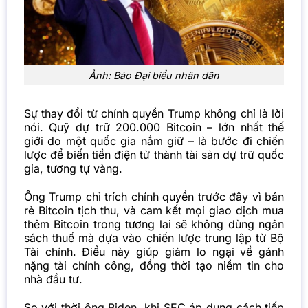
Ảnh: Báo Đại biểu nhân dân
Sự thay đổi từ chính quyền Trump không chỉ là lời
nói. Quỹ dự trữ 200.000 Bitcoin – lớn nhất thế
giới do một quốc gia nắm giữ – là bước đi chiến
lược để biến tiền điện tử thành tài sản dự trữ quốc
gia, tương tự vàng.
Ông Trump chỉ trích chính quyền trước đây vì bán
rẻ Bitcoin tịch thu, và cam kết mọi giao dịch mua
thêm Bitcoin trong tương lai sẽ không dùng ngân
sách thuế mà dựa vào chiến lược trung lập từ Bộ
Tài chính. Điều này giúp giảm lo ngại về gánh
nặng tài chính công, đồng thời tạo niềm tin cho
nhà đầu tư.
So với thời ông Biden, khi SEC áp dụng cách tiếp