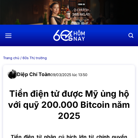
Chuyển
đến
nội
dung
Trang chủ
/
60s Thị trường
Diệp Chí Toàn
09/03/2025 lúc 13:50
Tiền điện tử được Mỹ ủng hộ
với quỹ 200.000 Bitcoin năm
2025
Tiền điện tử nhận cú hích lớn từ chính quyền