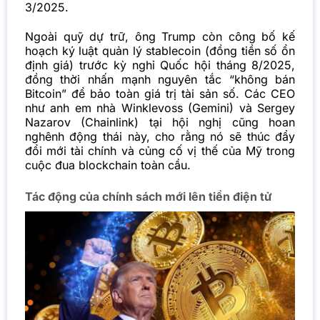
3/2025.
Ngoài quỹ dự trữ, ông
Trump
còn công bố kế
hoạch ký luật quản lý stablecoin (đồng tiền số ổn
định giá) trước kỳ nghỉ Quốc hội tháng 8/2025,
đồng thời nhấn mạnh nguyên tắc “không bán
Bitcoin” để bảo toàn giá trị tài sản số. Các CEO
như anh em nhà Winklevoss (Gemini) và Sergey
Nazarov (Chainlink) tại hội nghị cũng hoan
nghênh động thái này, cho rằng nó sẽ thúc đẩy
đổi mới tài chính và củng cố vị thế của Mỹ trong
cuộc đua blockchain toàn cầu.
Tác động của chính sách mới lên tiền điện tử