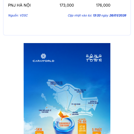
PNJ HÀ NỘI
173,000
176,000
Nguồn: VDSC
Cập nhật vào lúc
13:33
ngày
26/01/2026