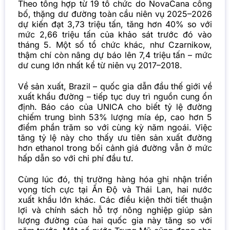
Theo tổng hợp từ 19 tổ chức do NovaCana công
bố, thặng dư đường toàn cầu niên vụ 2025–2026
dự kiến đạt 3,73 triệu tấn, tăng hơn 40% so với
mức 2,66 triệu tấn của khảo sát trước đó vào
tháng 5. Một số tổ chức khác, như Czarnikow,
thậm chí còn nâng dự báo lên 7,4 triệu tấn – mức
dư cung lớn nhất kể từ niên vụ 2017–2018.
Về sản xuất, Brazil – quốc gia dẫn đầu thế giới về
xuất khẩu đường – tiếp tục duy trì nguồn cung ổn
định. Báo cáo của UNICA cho biết tỷ lệ đường
chiếm trung bình 53% lượng mía ép, cao hơn 5
điểm phần trăm so với cùng kỳ năm ngoái. Việc
tăng tỷ lệ này cho thấy ưu tiên sản xuất đường
hơn ethanol trong bối cảnh
giá đường
vẫn ở mức
hấp dẫn so với chi phí đầu tư.
Cùng lúc đó, thị trường hàng hóa ghi nhận triển
vọng tích cực tại Ấn Độ và Thái Lan, hai nước
xuất khẩu lớn khác. Các điều kiện thời tiết thuận
lợi và chính sách hỗ trợ nông nghiệp giúp sản
lượng đường của hai quốc gia này tăng so với