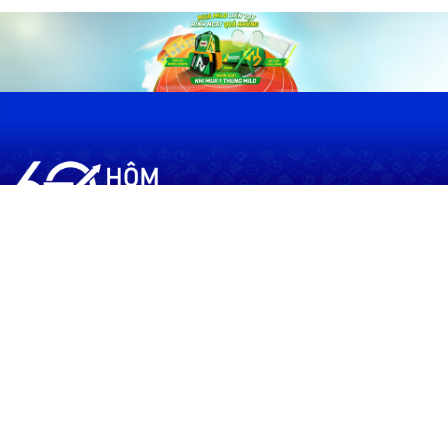
60shomnay.vn là trang mạng xã hội
chia sẻ thông tin hữu ích về xu hướng
tài chính, kinh doanh
Thông Tin
Điều khoản sử dụng
Quy Định Viết Bài
Liên hệ