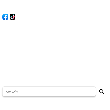
Quảng cáo
60s Tài chính
60s Kinh doanh
60s Thị trường
60s Chứng khoán
Cộng đồng
Giấy phép thiết lập Mạng xã hội số: 201/GP-BTTT, do Bộ thông
tin và Truyền thông cấp ngày 23/07/2024