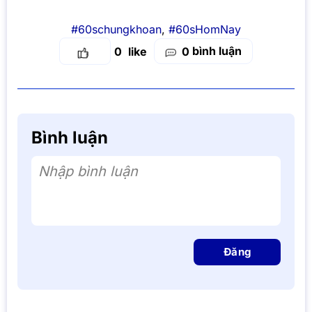
#60schungkhoan
,
#60sHomNay
bình luận
0
0
Bình luận
Nhập bình luận
Đăng