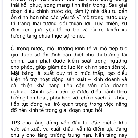
thái hồi phục, song mang tính thận trọng. Sau giai
đoạn điều chỉnh trước đó, tâm lý nhà đầu tư dần
ổn định hơn nhờ các yếu tố vĩ mô trong nước duy
trì trạng thái tương đối thuận lợi. Tuy nhiên, sự
đan xen giữa yếu tố hỗ trợ và rủi ro khiến xu
hướng tăng chưa thực sự rõ nét.
Ở trong nước, môi trường kinh tế vĩ mô tiếp tục
giữ được sự ổn định cần thiết cho thị trường tài
chính. Lạm phát được kiểm soát trong ngưỡng
cho phép, giúp giảm áp lực lên chính sách tiền tệ.
Mặt bằng lãi suất duy trì ở mức thấp, tạo điều
kiện hỗ trợ hoạt động sản xuất – kinh doanh và
cải thiện khả năng tiếp cận vốn của doanh
nghiệp. Chính sách tiền tệ được điều hành theo
hướng linh hoạt, phối hợp với chính sách tài khóa,
tiếp tục đóng vai trò quan trọng trong việc nâng
đỡ nền kinh tế trong giai đoạn phục hồi.
TPS cho rằng dòng vốn đầu tư, đặc biệt ở khu
vực sản xuất và xuất khẩu, vẫn là điểm tựa đáng
chú ý cho tăng trưởng trung hạn. Nền tảng này