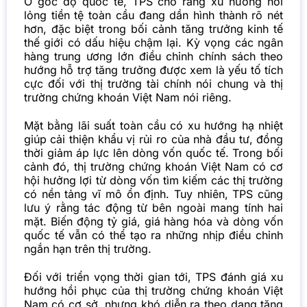
Ở góc độ quốc tế, TPS cho rằng xu hướng nới
lỏng tiền tệ toàn cầu đang dần hình thành rõ nét
hơn, đặc biệt trong bối cảnh tăng trưởng kinh tế
thế giới có dấu hiệu chậm lại. Kỳ vọng các ngân
hàng trung ương lớn điều chỉnh chính sách theo
hướng hỗ trợ tăng trưởng được xem là yếu tố tích
cực đối với thị trường tài chính nói chung và thị
trường chứng khoán Việt Nam nói riêng.
Mặt bằng lãi suất toàn cầu có xu hướng hạ nhiệt
giúp cải thiện khẩu vị rủi ro của nhà đầu tư, đồng
thời giảm áp lực lên dòng vốn quốc tế. Trong bối
cảnh đó, thị trường chứng khoán Việt Nam có cơ
hội hưởng lợi từ dòng vốn tìm kiếm các thị trường
có nền tảng vĩ mô ổn định. Tuy nhiên, TPS cũng
lưu ý rằng tác động từ bên ngoài mang tính hai
mặt. Biến động tỷ giá, giá hàng hóa và dòng vốn
quốc tế vẫn có thể tạo ra những nhịp điều chỉnh
ngắn hạn trên thị trường.
Đối với triển vọng thời gian tới, TPS đánh giá xu
hướng hồi phục của
thị trường
chứng khoán Việt
Nam có cơ sở, nhưng khó diễn ra theo dạng tăng