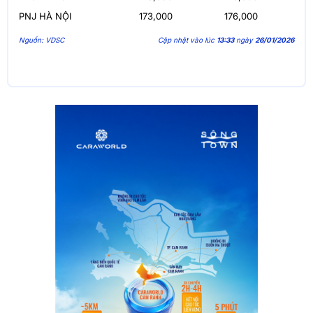
PNJ HÀ NỘI
173,000
176,000
Nguồn: VDSC
Cập nhật vào lúc
13:33
ngày
26/01/2026