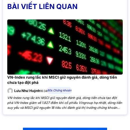
BÀI VIẾT LIÊN QUAN
VN-Index rung lắc khi MSCI giữ nguyên đánh giá, dòng tiền
chưa tạo đột phá
60s Chứng khoán
Lưu Như Huỳnh
16:34
VN-Index rung lắc khi MSCI giữ nguyên đánh giá, dòng tiền chưa tạo đột
phá VN-Index giảm về 1.827 điểm khi cổ phiếu Vingroup hạ nhiệt, dòng tiền
suy yếu và MSCI giữ nguyên 18 tiêu chí đánh giá thị trường chứng khoán
Việt Nam. VN-Index giảm nhẹ khi cổ phiếu Vingroup hạ nhiệt và