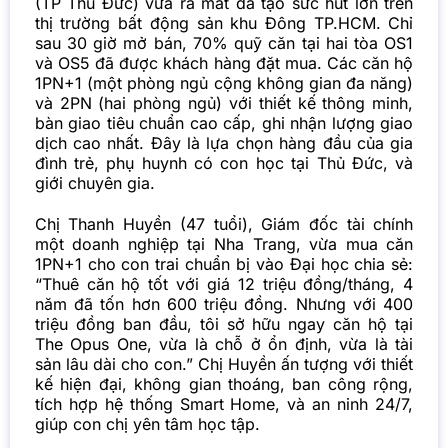
(TP Thủ Đức) vừa ra mắt đã tạo sức hút lớn trên
thị trường bất động sản khu Đông TP.HCM. Chỉ
sau 30 giờ mở bán, 70% quỹ căn tại hai tòa OS1
và OS5 đã được khách hàng đặt mua.
Các căn hộ
1PN+1 (một phòng ngủ cộng không gian đa năng)
và 2PN (hai phòng ngủ) với thiết kế thông minh,
bàn giao tiêu chuẩn cao cấp, ghi nhận lượng giao
dịch cao nhất. Đây là lựa chọn hàng đầu của gia
đình trẻ, phụ huynh có con học tại Thủ Đức, và
giới chuyên gia.
Chị Thanh Huyền (47 tuổi), Giám đốc tài chính
một doanh nghiệp tại Nha Trang, vừa mua căn
1PN+1 cho con trai chuẩn bị vào Đại học chia sẻ:
“Thuê căn hộ tốt với giá 12 triệu đồng/tháng, 4
năm đã tốn hơn 600 triệu đồng. Nhưng với 400
triệu đồng ban đầu, tôi sở hữu ngay căn hộ tại
The Opus One, vừa là chỗ ở ổn định, vừa là tài
sản lâu dài cho con.” Chị Huyền ấn tượng với thiết
kế hiện đại, không gian thoáng, ban công rộng,
tích hợp hệ thống Smart Home, và an ninh 24/7,
giúp con chị yên tâm học tập.