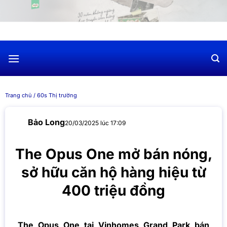
Chuyển
đến
nội
dung
Trang chủ
/
60s Thị trường
Bảo Long
20/03/2025 lúc 17:09
The Opus One mở bán nóng,
sở hữu căn hộ hàng hiệu từ
400 triệu đồng
The Opus One tại Vinhomes Grand Park bán