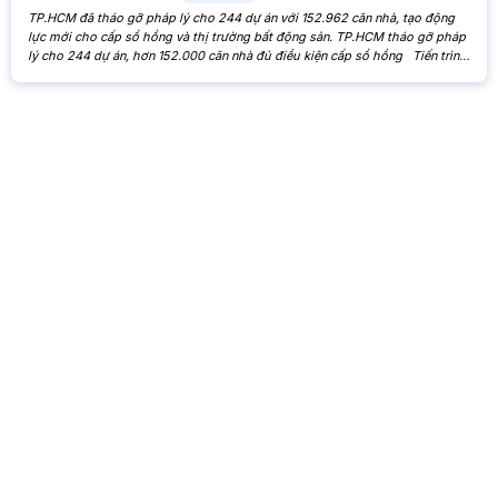
TP.HCM đã tháo gỡ pháp lý cho 244 dự án với 152.962 căn nhà, tạo động
lực mới cho cấp sổ hồng và thị trường bất động sản. TP.HCM tháo gỡ pháp
lý cho 244 dự án, hơn 152.000 căn nhà đủ điều kiện cấp sổ hồng Tiến trình
xử lý các tồn đọng