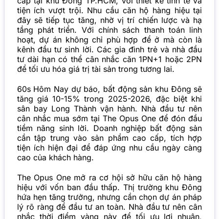
cấp tại khu Đông TP.HCM, với thiết kế tinh tế và
tiện ích vượt trội. Nhu cầu căn hộ hàng hiệu tại
đây sẽ tiếp tục tăng, nhờ vị trí chiến lược và hạ
tầng phát triển. Với chính sách thanh toán linh
hoạt, dự án không chỉ phù hợp để ở mà còn là
kênh đầu tư sinh lời. Các gia đình trẻ và nhà đầu
tư dài hạn có thể cân nhắc căn 1PN+1 hoặc 2PN
để tối ưu hóa giá trị tài sản trong tương lai.
60s Hôm Nay dự báo, bất động sản khu Đông sẽ
tăng giá 10-15% trong 2025-2026, đặc biệt khi
sân bay Long Thành vận hành. Nhà đầu tư nên
cân nhắc mua sớm tại The Opus One để đón đầu
tiềm năng sinh lời. Doanh nghiệp bất động sản
cần tập trung vào sản phẩm cao cấp, tích hợp
tiện ích hiện đại để đáp ứng nhu cầu ngày càng
cao của khách hàng.
The Opus One mở ra cơ hội sở hữu căn hộ hàng
hiệu với vốn ban đầu thấp. Thị trường khu Đông
hứa hẹn tăng trưởng, nhưng cần chọn dự án pháp
lý rõ ràng để đầu tư an toàn. Nhà đầu tư nên cân
nhắc thời điểm vàng này để tối ưu lợi nhuận,