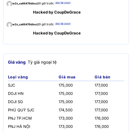
60s Tài chính
9 giờ trước
w2s_ca86476dbcc2
Hacked by CoupDeGrace
60s Tài chính
9 giờ trước
w2s_ca86476dbcc2
Hacked by CoupDeGrace
Giá vàng
Tỷ giá ngoại tệ
Loại vàng
Giá mua
Giá bán
SJC
175,000
177,000
DOJI HN
175,000
177,000
DOJI SG
175,000
177,000
PHÚ QUÝ SJC
174,500
177,000
PNJ TP.HCM
173,000
176,000
PNJ HÀ NỘI
173,000
176,000