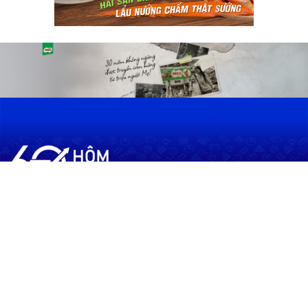
60shomnay.vn là trang mạng xã hội
chia sẻ thông tin hữu ích về xu hướng
tài chính, kinh doanh
Thông Tin
Điều khoản sử dụng