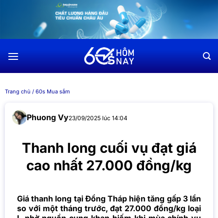
Chuyển
đến
nội
dung
Trang chủ
/
60s Mua sắm
Phuong Vy
23/09/2025 lúc 14:04
Thanh long cuối vụ đạt giá
cao nhất 27.000 đồng/kg
Giá thanh long tại Đồng Tháp hiện tăng gấp 3 lần
so với một tháng trước, đạt 27.000 đồng/kg loại