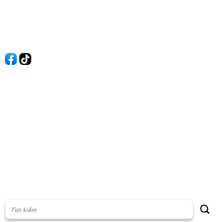
Quy Định Viết Bài
Liên hệ
Quảng cáo
60s Tài chính
60s Kinh doanh
60s Thị trường
60s Chứng khoán
Cộng đồng