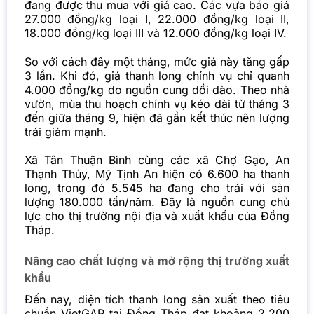
đang được thu mua với giá cao. Các vựa báo giá
27.000 đồng/kg loại I, 22.000 đồng/kg loại II,
18.000 đồng/kg loại III và 12.000 đồng/kg loại IV.
So với cách đây một tháng, mức giá này tăng gấp
3 lần. Khi đó, giá thanh long chính vụ chỉ quanh
4.000 đồng/kg do nguồn cung dồi dào. Theo nhà
vườn, mùa thu hoạch chính vụ kéo dài từ tháng 3
đến giữa tháng 9, hiện đã gần kết thúc nên lượng
trái giảm mạnh.
Xã Tân Thuận Bình cùng các xã Chợ Gạo, An
Thạnh Thủy, Mỹ Tịnh An hiện có 6.600 ha thanh
long, trong đó 5.545 ha đang cho trái với sản
lượng 180.000 tấn/năm. Đây là nguồn cung chủ
lực cho thị trường nội địa và xuất khẩu của Đồng
Tháp.
Nâng cao chất lượng và mở rộng thị trường xuất
khẩu
Đến nay, diện tích
thanh long
sản xuất theo tiêu
chuẩn VietGAP tại Đồng Tháp đạt khoảng 2.200