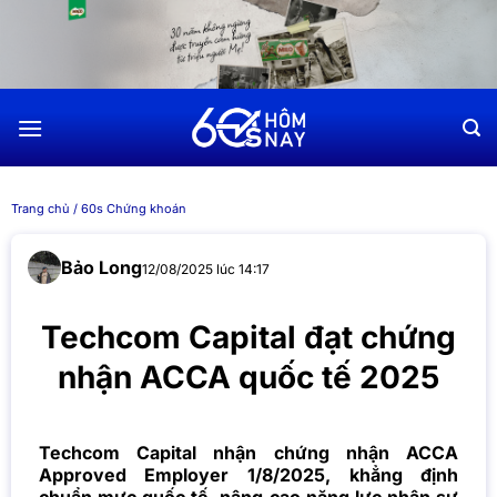
Chuyển
đến
nội
dung
Trang chủ
/
60s Chứng khoán
Bảo Long
12/08/2025 lúc 14:17
Techcom Capital đạt chứng
nhận ACCA quốc tế 2025
Techcom Capital nhận chứng nhận ACCA
Approved Employer 1/8/2025, khẳng định