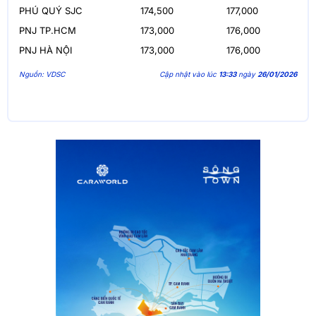
PHÚ QUÝ SJC
174,500
177,000
PNJ TP.HCM
173,000
176,000
PNJ HÀ NỘI
173,000
176,000
Nguồn: VDSC
Cập nhật vào lúc
13:33
ngày
26/01/2026