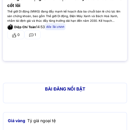
cốt lõi
Thế giới Di động (MWG) đang đẩy mạnh kế hoạch đưa ba chuỗi bán lẻ chủ lực lên
sàn chứng khoán, bao gồm Thế giới Di động, Điện Máy Xanh và Bách Hoá Xanh,
nhằm tái định giá và thúc đẩy tăng trưởng dài hạn đến năm 2030. Kế hoạch…
14:53
60s Tài chính
Diệp Chí Toàn
0
1
BÀI ĐĂNG NỔI BẬT
Giá vàng
Tỷ giá ngoại tệ