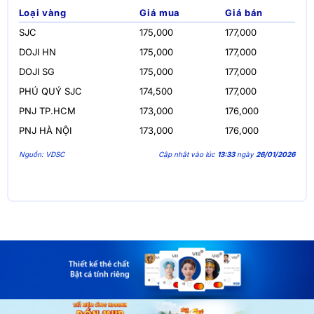
Loại vàng
Giá mua
Giá bán
SJC
175,000
177,000
DOJI HN
175,000
177,000
DOJI SG
175,000
177,000
PHÚ QUÝ SJC
174,500
177,000
PNJ TP.HCM
173,000
176,000
PNJ HÀ NỘI
173,000
176,000
Nguồn: VDSC
Cập nhật vào lúc
13:33
ngày
26/01/2026