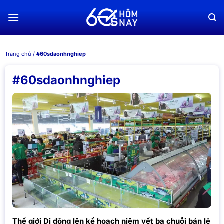
Chuyển
đến
nội
dung
Trang chủ
/
#60sdaonhnghiep
#60sdaonhnghiep
Thế giới Di động lên kế hoạch niêm yết ba chuỗi bán lẻ