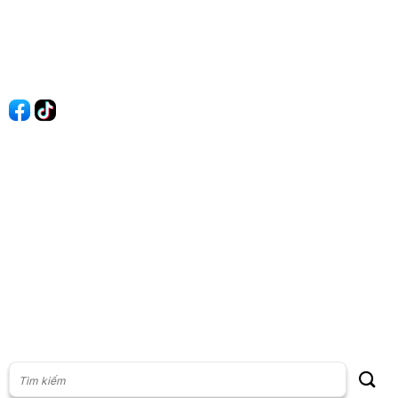
Quy Định Viết Bài
Liên hệ
Quảng cáo
60s Tài chính
60s Kinh doanh
60s Thị trường
60s Chứng khoán
Cộng đồng