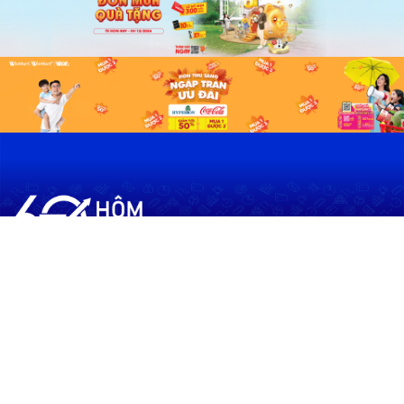
60shomnay.vn là trang mạng xã hội
chia sẻ thông tin hữu ích về xu hướng
tài chính, kinh doanh
Thông Tin
Điều khoản sử dụng