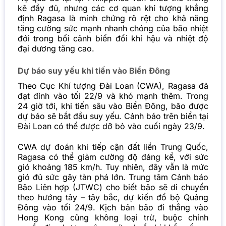
kê đầy đủ, nhưng các cơ quan khí tượng khẳng
định Ragasa là minh chứng rõ rệt cho khả năng
tăng cường sức mạnh nhanh chóng của bão nhiệt
đới trong bối cảnh biến đổi khí hậu và nhiệt độ
đại dương tăng cao.
Dự báo suy yếu khi tiến vào Biển Đông
Theo Cục Khí tượng Đài Loan (CWA), Ragasa đã
đạt đỉnh vào tối 22/9 và khó mạnh thêm. Trong
24 giờ tới, khi tiến sâu vào Biển Đông, bão được
dự báo sẽ bắt đầu suy yếu. Cảnh báo trên biển tại
Đài Loan có thể được dỡ bỏ vào cuối ngày 23/9.
CWA dự đoán khi tiếp cận đất liền Trung Quốc,
Ragasa có thể giảm cường độ đáng kể, với sức
gió khoảng 185 km/h. Tuy nhiên, đây vẫn là mức
gió đủ sức gây tàn phá lớn. Trung tâm Cảnh báo
Bão Liên hợp (JTWC) cho biết bão sẽ di chuyển
theo hướng tây – tây bắc, dự kiến đổ bộ Quảng
Đông vào tối 24/9. Kịch bản bão đi thẳng vào
Hong Kong cũng không loại trừ, buộc chính