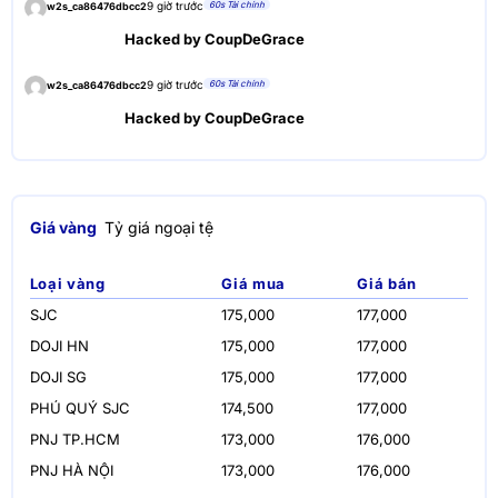
60s Tài chính
9 giờ trước
w2s_ca86476dbcc2
Hacked by CoupDeGrace
60s Tài chính
9 giờ trước
w2s_ca86476dbcc2
Hacked by CoupDeGrace
Giá vàng
Tỷ giá ngoại tệ
Loại vàng
Giá mua
Giá bán
SJC
175,000
177,000
DOJI HN
175,000
177,000
DOJI SG
175,000
177,000
PHÚ QUÝ SJC
174,500
177,000
PNJ TP.HCM
173,000
176,000
PNJ HÀ NỘI
173,000
176,000