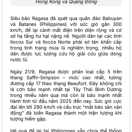
Hong Kong và Quảng Đông
Siêu bão Ragasa đã quét qua quần đảo Babuyan
và Batanes (Philippines) với sức gió gần 300
km/h, để lại cảnh mất điện trên diện rộng và cơ
sở hạ tầng hư hại nặng nề. Người dân tại các tỉnh
Ilocos Sur và Ilocos Norte phải sơ tán khẩn cấp
trong tình trạng mưa lũ nghiêm trọng, nhiều hộ
dân được lực lượng cứu hộ giải cứu giữa dòng
nước lũ.
Ngày 21/9, Ragasa được phân loại cấp 5 trên
thang Saffir-Simpson – mức cao nhất, tương
đương cấp 17 theo thang Beaufort. Đây không chỉ
là cơn bão mạnh nhất tại Tây Thái Bình Dương
trong nhiều năm qua mà còn là bão mạnh nhất
hành tinh từ đầu năm 2025 đến nay. Sức gió cực
đại lên tới 290 km/h và cấu trúc “mắt bão sân vận
động” đã biến Ragasa thành một hiện tượng khí
tượng hiếm gặp.
Hệ quả để lại tại Philippines vẫn chưa thể thống