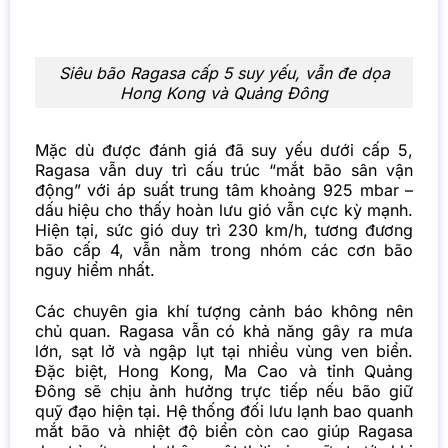
Siêu bão Ragasa cấp 5 suy yếu, vẫn đe dọa
Hong Kong và Quảng Đông
Mặc dù được đánh giá đã suy yếu dưới cấp 5,
Ragasa vẫn duy trì cấu trúc “mắt bão sân vận
động” với áp suất trung tâm khoảng 925 mbar –
dấu hiệu cho thấy hoàn lưu gió vẫn cực kỳ mạnh.
Hiện tại, sức gió duy trì 230 km/h, tương đương
bão cấp 4, vẫn nằm trong nhóm các cơn bão
nguy hiểm nhất.
Các chuyên gia khí tượng cảnh báo không nên
chủ quan. Ragasa vẫn có khả năng gây ra mưa
lớn, sạt lở và ngập lụt tại nhiều vùng ven biển.
Đặc biệt, Hong Kong, Ma Cao và tỉnh Quảng
Đông sẽ chịu ảnh hưởng trực tiếp nếu bão giữ
quỹ đạo hiện tại. Hệ thống đối lưu lạnh bao quanh
mắt bão và nhiệt độ biển còn cao giúp Ragasa