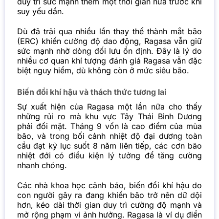
duy trì sức mạnh thêm một thời gian nữa trước khi
suy yếu dần.
Dù đã trải qua nhiều lần thay thế thành mắt bão
(ERC) khiến cường độ dao động, Ragasa vẫn giữ
sức mạnh nhờ dòng đối lưu ổn định. Đây là lý do
nhiều cơ quan khí tượng đánh giá Ragasa vẫn đặc
biệt nguy hiểm, dù không còn ở mức siêu bão.
Biến đổi khí hậu và thách thức tương lai
Sự xuất hiện của Ragasa một lần nữa cho thấy
những rủi ro mà khu vực Tây Thái Bình Dương
phải đối mặt. Tháng 9 vốn là cao điểm của mùa
bão, và trong bối cảnh nhiệt độ đại dương toàn
cầu đạt kỷ lục suốt 8 năm liên tiếp, các cơn bão
nhiệt đới có điều kiện lý tưởng để tăng cường
nhanh chóng.
Các nhà khoa học cảnh báo, biến đổi khí hậu do
con người gây ra đang khiến bão trở nên dữ dội
hơn, kéo dài thời gian duy trì cường độ mạnh và
mở rộng phạm vi ảnh hưởng. Ragasa là ví dụ điển