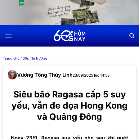
Chuyển
đến
nội
dung
Trang chủ
/
60s Thị trường
Vương Tống Thùy Linh
23/09/2025 lúc 14:53
Siêu bão Ragasa cấp 5 suy
yếu, vẫn đe dọa Hong Kong
và Quảng Đông
Ngày 23/9, Ragasa suy yếu nhẹ sau khi quét