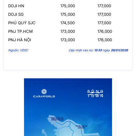
DOJI HN
175,000
177,000
DOJI SG
175,000
177,000
PHÚ QUÝ SJC
174,500
177,000
PNJ TP.HCM
173,000
176,000
PNJ HÀ NỘI
173,000
176,000
Nguồn: VDSC
Cập nhật vào lúc
13:33
ngày
26/01/2026