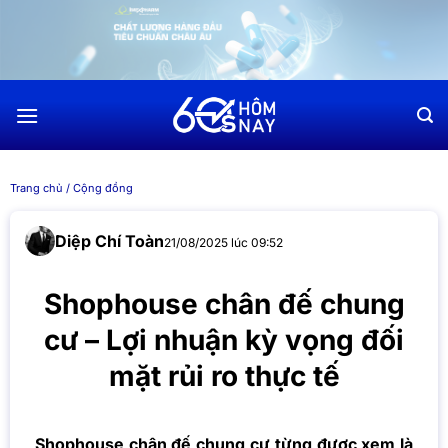
Chuyển
đến
nội
dung
Trang chủ
/
Cộng đồng
Diệp Chí Toàn
21/08/2025 lúc 09:52
Shophouse chân đế chung
cư – Lợi nhuận kỳ vọng đối
mặt rủi ro thực tế
Shophouse chân đế chung cư từng được xem là