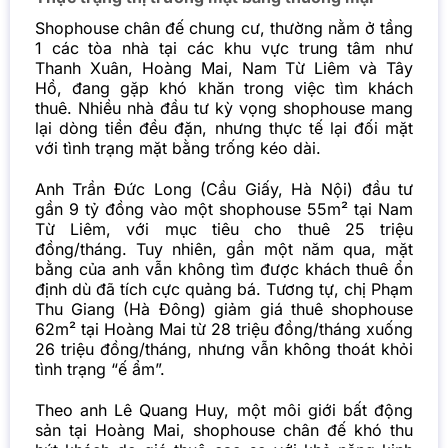
Shophouse chân đế
chung cư
, thường nằm ở tầng
1 các tòa nhà tại các khu vực trung tâm như
Thanh Xuân, Hoàng Mai, Nam Từ Liêm và Tây
Hồ, đang gặp khó khăn trong việc tìm khách
thuê. Nhiều nhà đầu tư kỳ vọng shophouse mang
lại dòng tiền đều đặn, nhưng thực tế lại đối mặt
với tình trạng mặt bằng trống kéo dài.
Anh Trần Đức Long (Cầu Giấy, Hà Nội) đầu tư
gần 9 tỷ đồng vào một shophouse 55m² tại Nam
Từ Liêm, với mục tiêu cho thuê 25 triệu
đồng/tháng. Tuy nhiên, gần một năm qua, mặt
bằng của anh vẫn không tìm được khách thuê ổn
định dù đã tích cực quảng bá. Tương tự, chị Phạm
Thu Giang (Hà Đông) giảm giá thuê shophouse
62m² tại Hoàng Mai từ 28 triệu đồng/tháng xuống
26 triệu đồng/tháng, nhưng vẫn không thoát khỏi
tình trạng “ế ẩm”.
Theo anh Lê Quang Huy, một môi giới bất động
sản tại Hoàng Mai, shophouse chân đế khó thu