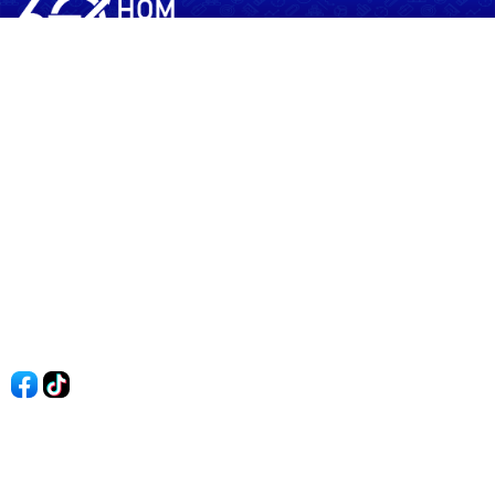
60shomnay.vn là trang mạng xã hội
chia sẻ thông tin hữu ích về xu hướng
tài chính, kinh doanh
Thông Tin
Điều khoản sử dụng
Quy Định Viết Bài
Liên hệ
Quảng cáo
60s Tài chính
60s Kinh doanh