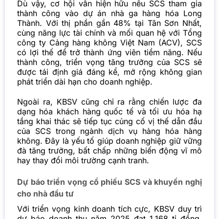
Dù vậy, cơ hội vẫn hiện hữu nếu SCS tham gia
thành công vào dự án nhà ga hàng hóa Long
Thành. Với thị phần gần 48% tại Tân Sơn Nhất,
cùng năng lực tài chính và mối quan hệ với Tổng
công ty Cảng hàng không Việt Nam (ACV), SCS
có lợi thế để trở thành ứng viên tiềm năng. Nếu
thành công, triển vọng tăng trưởng của SCS sẽ
được tái định giá đáng kể, mở rộng không gian
phát triển dài hạn cho doanh nghiệp.
Ngoài ra, KBSV cũng chỉ ra rằng chiến lược đa
dạng hóa khách hàng quốc tế và tối ưu hóa hạ
tầng khai thác sẽ tiếp tục củng cố vị thế dẫn đầu
của SCS trong ngành dịch vụ hàng hóa hàng
không. Đây là yếu tố giúp doanh nghiệp giữ vững
đà tăng trưởng, bất chấp những biến động vĩ mô
hay thay đổi môi trường cạnh tranh.
Dự báo triển vọng cổ phiếu SCS và khuyến nghị
cho nhà đầu tư
Với triển vọng kinh doanh tích cực, KBSV duy trì
dự báo doanh thu năm 2025 đạt 1.168 tỉ đồng,