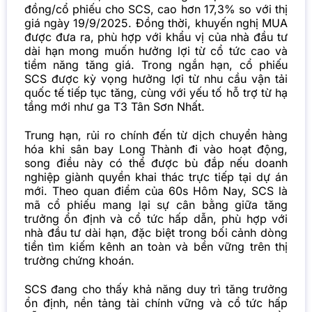
đồng/cổ phiếu cho SCS, cao hơn 17,3% so với thị
giá ngày 19/9/2025. Đồng thời, khuyến nghị MUA
được đưa ra, phù hợp với khẩu vị của nhà đầu tư
dài hạn mong muốn hưởng lợi từ cổ tức cao và
tiềm năng tăng giá.
Trong ngắn hạn, cổ phiếu
SCS được kỳ vọng hưởng lợi từ nhu cầu vận tải
quốc tế tiếp tục tăng, cùng với yếu tố hỗ trợ từ hạ
tầng mới như ga T3 Tân Sơn Nhất.
Trung hạn, rủi ro chính đến từ dịch chuyển hàng
hóa khi sân bay Long Thành đi vào hoạt động,
song điều này có thể được bù đắp nếu doanh
nghiệp giành quyền khai thác trực tiếp tại dự án
mới.
Theo quan điểm của 60s Hôm Nay, SCS là
mã cổ phiếu mang lại sự cân bằng giữa tăng
trưởng ổn định và cổ tức hấp dẫn, phù hợp với
nhà đầu tư dài hạn, đặc biệt trong bối cảnh dòng
tiền tìm kiếm kênh an toàn và bền vững trên thị
trường chứng khoán.
SCS đang cho thấy khả năng duy trì tăng trưởng
ổn định, nền tảng tài chính vững và cổ tức hấp