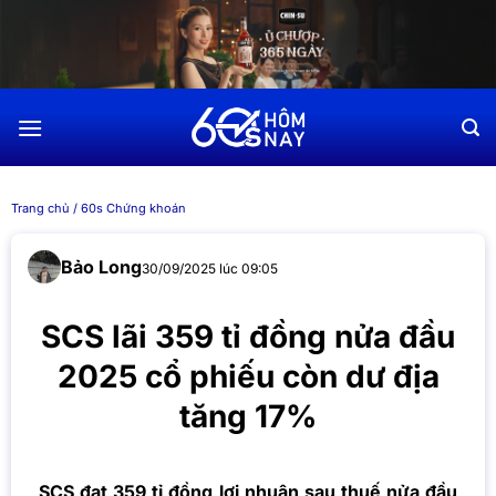
Chuyển
đến
nội
dung
Trang chủ
/
60s Chứng khoán
Bảo Long
30/09/2025 lúc 09:05
SCS lãi 359 tỉ đồng nửa đầu
2025 cổ phiếu còn dư địa
tăng 17%
SCS đạt 359 tỉ đồng lợi nhuận sau thuế nửa đầu