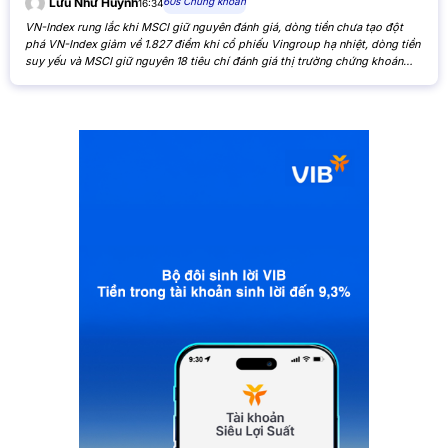
60s Chứng khoán
Lưu Như Huỳnh
16:34
VN-Index rung lắc khi MSCI giữ nguyên đánh giá, dòng tiền chưa tạo đột
phá VN-Index giảm về 1.827 điểm khi cổ phiếu Vingroup hạ nhiệt, dòng tiền
suy yếu và MSCI giữ nguyên 18 tiêu chí đánh giá thị trường chứng khoán
Việt Nam. VN-Index giảm nhẹ khi cổ phiếu Vingroup hạ nhiệt và