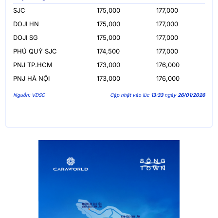
SJC
175,000
177,000
DOJI HN
175,000
177,000
DOJI SG
175,000
177,000
PHÚ QUÝ SJC
174,500
177,000
PNJ TP.HCM
173,000
176,000
PNJ HÀ NỘI
173,000
176,000
Nguồn: VDSC
Cập nhật vào lúc
13:33
ngày
26/01/2026