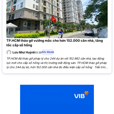
TP.HCM tháo gỡ vướng mắc cho hơn 152.000 căn nhà, tăng
tốc cấp sổ hồng
60s Media
Lưu Như Huỳnh
13:39
TP.HCM đã tháo gỡ pháp lý cho 244 dự án với 152.962 căn nhà, tạo động
lực mới cho cấp sổ hồng và thị trường bất động sản. TP.HCM tháo gỡ pháp
lý cho 244 dự án, hơn 152.000 căn nhà đủ điều kiện cấp sổ hồng Tiến trình
xử lý các tồn đọng