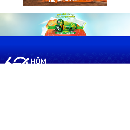
60shomnay.vn là trang mạng xã hội
chia sẻ thông tin hữu ích về xu hướng
tài chính, kinh doanh
Thông Tin
Điều khoản sử dụng
Quy Định Viết Bài