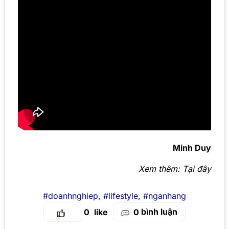
Minh Duy
Xem thêm:
Tại đây
#doanhnghiep
,
#lifestyle
,
#nganhang
bình luận
0
0