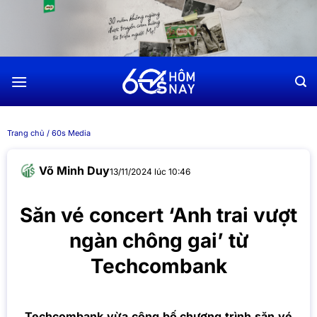
Chuyển
đến
nội
dung
Trang chủ
/
60s Media
Võ Minh Duy
13/11/2024 lúc 10:46
Săn vé concert ‘Anh trai vượt
ngàn chông gai’ từ
Techcombank
Techcombank vừa công bố chương trình
săn vé