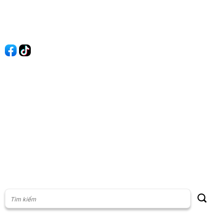
Liên hệ
Quảng cáo
60s Tài chính
60s Kinh doanh
60s Thị trường
60s Chứng khoán
Cộng đồng