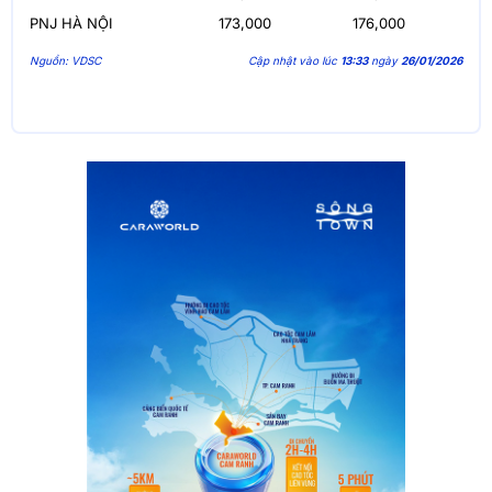
PNJ HÀ NỘI
173,000
176,000
Nguồn: VDSC
Cập nhật vào lúc
13:33
ngày
26/01/2026