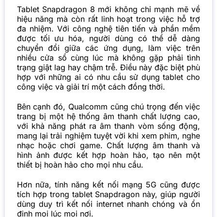
Tablet Snapdragon 8 mới không chỉ mạnh mẽ về
hiệu năng mà còn rất linh hoạt trong việc hỗ trợ
đa nhiệm. Với công nghệ tiên tiến và phần mềm
được tối ưu hóa, người dùng có thể dễ dàng
chuyển đổi giữa các ứng dụng, làm việc trên
nhiều cửa sổ cùng lúc mà không gặp phải tình
trạng giật lag hay chậm trễ. Điều này đặc biệt phù
hợp với những ai có nhu cầu sử dụng tablet cho
công việc và giải trí một cách đồng thời.
Bên cạnh đó, Qualcomm cũng chú trọng đến việc
trang bị một hệ thống âm thanh chất lượng cao,
với khả năng phát ra âm thanh vòm sống động,
mang lại trải nghiệm tuyệt vời khi xem phim, nghe
nhạc hoặc chơi game. Chất lượng âm thanh và
hình ảnh được kết hợp hoàn hảo, tạo nên một
thiết bị hoàn hảo cho mọi nhu cầu.
Hơn nữa, tính năng kết nối mạng 5G cũng được
tích hợp trong tablet Snapdragon này, giúp người
dùng duy trì kết nối internet nhanh chóng và ổn
định mọi lúc mọi nơi.