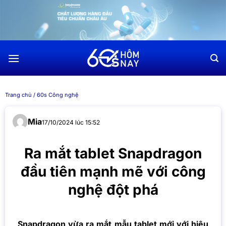
Chuyển
đến
nội
dung
Trang chủ
/
60s Công nghệ
Mia
17/10/2024 lúc 15:52
Ra mắt tablet Snapdragon
đầu tiên mạnh mẽ với công
nghệ đột phá
Snapdragon vừa ra mắt mẫu tablet mới với hiệu