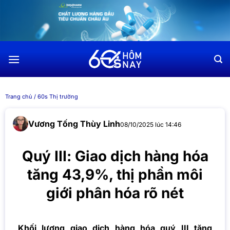
Chuyển
đến
nội
dung
Trang chủ
/
60s Thị trường
Vương Tống Thùy Linh
08/10/2025 lúc 14:46
Quý III: Giao dịch hàng hóa
tăng 43,9%, thị phần môi
giới phân hóa rõ nét
Khối lượng giao dịch hàng hóa quý III tăng