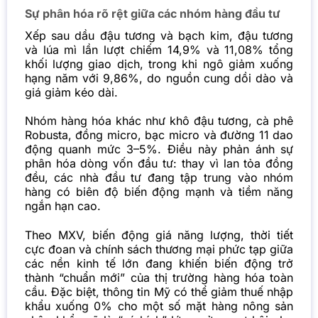
Sự phân hóa rõ rệt giữa các nhóm hàng đầu tư
Xếp sau dầu đậu tương và bạch kim, đậu tương
và lúa mì lần lượt chiếm 14,9% và 11,08% tổng
khối lượng giao dịch, trong khi ngô giảm xuống
hạng năm với 9,86%, do nguồn cung dồi dào và
giá giảm kéo dài.
Nhóm hàng hóa khác như khô đậu tương, cà phê
Robusta, đồng micro, bạc micro và đường 11 dao
động quanh mức 3–5%. Điều này phản ánh sự
phân hóa dòng vốn đầu tư: thay vì lan tỏa đồng
đều, các nhà đầu tư đang tập trung vào nhóm
hàng có biên độ biến động mạnh và tiềm năng
ngắn hạn cao.
Theo MXV, biến động giá năng lượng, thời tiết
cực đoan và chính sách thương mại phức tạp giữa
các nền kinh tế lớn đang khiến biến động trở
thành “chuẩn mới” của thị trường hàng hóa toàn
cầu. Đặc biệt, thông tin Mỹ có thể giảm thuế nhập
khẩu xuống 0% cho một số mặt hàng nông sản