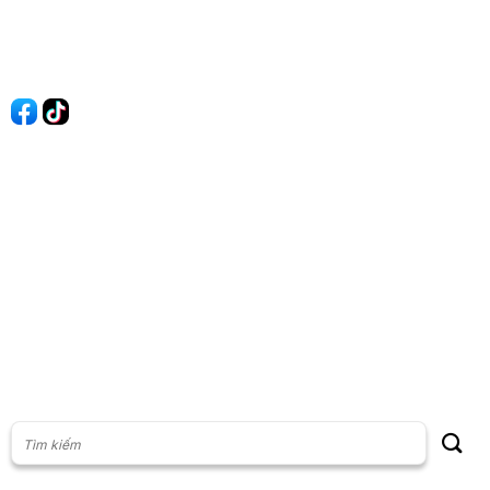
Liên hệ
Quảng cáo
60s Tài chính
60s Kinh doanh
60s Thị trường
60s Chứng khoán
Cộng đồng