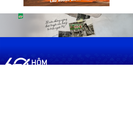
60shomnay.vn là trang mạng xã hội
chia sẻ thông tin hữu ích về xu hướng
tài chính, kinh doanh
Thông Tin
Điều khoản sử dụng
Quy Định Viết Bài