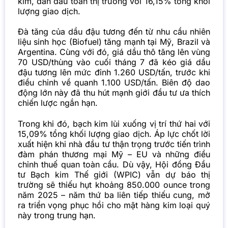
kim, dẫn đầu toàn thị trường với 16,15% tổng khối
lượng giao dịch.
Đà tăng của dầu đậu tương đến từ nhu cầu nhiên
liệu sinh học (Biofuel) tăng mạnh tại Mỹ, Brazil và
Argentina. Cùng với đó, giá dầu thô tăng lên vùng
70 USD/thùng vào cuối tháng 7 đã kéo giá dầu
đậu tương lên mức đỉnh 1.260 USD/tấn, trước khi
điều chỉnh về quanh 1.100 USD/tấn. Biên độ dao
động lớn này đã thu hút mạnh giới đầu tư ưa thích
chiến lược ngắn hạn.
Trong khi đó, bạch kim lùi xuống vị trí thứ hai với
15,09% tổng khối lượng giao dịch. Áp lực chốt lời
xuất hiện khi nhà đầu tư thận trọng trước tiến trình
đàm phán thương mại Mỹ – EU và những điều
chỉnh thuế quan toàn cầu. Dù vậy, Hội đồng Đầu
tư Bạch kim Thế giới (WPIC) vẫn dự báo thị
trường sẽ thiếu hụt khoảng 850.000 ounce trong
năm 2025 – năm thứ ba liên tiếp thiếu cung, mở
ra triển vọng phục hồi cho mặt hàng kim loại quý
này trong trung hạn.