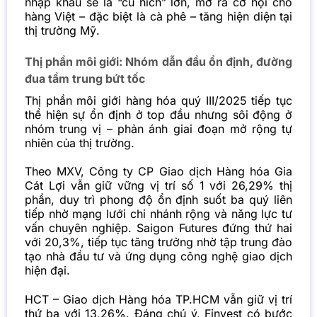
nhập khẩu sẽ là “cú hích” lớn, mở ra cơ hội cho
hàng Việt – đặc biệt là cà phê – tăng hiện diện tại
thị trường Mỹ.
Thị phần môi giới: Nhóm dẫn đầu ổn định, đường
đua tầm trung bứt tốc
Thị phần môi giới hàng hóa quý III/2025 tiếp tục
thể hiện sự ổn định ở top đầu nhưng sôi động ở
nhóm trung vị – phản ánh giai đoạn mở rộng tự
nhiên của thị trường.
Theo MXV, Công ty CP Giao dịch Hàng hóa Gia
Cát Lợi vẫn giữ vững vị trí số 1 với 26,29% thị
phần, duy trì phong độ ổn định suốt ba quý liên
tiếp nhờ mạng lưới chi nhánh rộng và năng lực tư
vấn chuyên nghiệp. Saigon Futures đứng thứ hai
với 20,3%, tiếp tục tăng trưởng nhờ tập trung đào
tạo nhà đầu tư và ứng dụng công nghệ giao dịch
hiện đại.
HCT – Giao dịch Hàng hóa TP.HCM vẫn giữ vị trí
thứ ba với 13,26%. Đáng chú ý, Finvest có bước