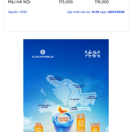
PNJ HÀ NỘI
173,000
176,000
Nguồn: VDSC
Cập nhật vào lúc
13:33
ngày
26/01/2026