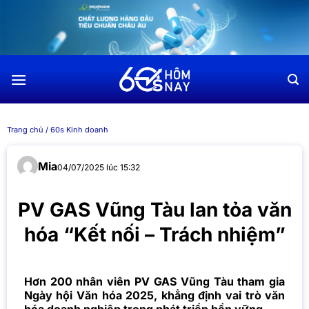
Chuyển
đến
nội
dung
Trang chủ
/
60s Kinh doanh
Mia
04/07/2025 lúc 15:32
PV GAS Vũng Tàu lan tỏa văn
hóa “Kết nối – Trách nhiệm”
Hơn 200 nhân viên PV GAS Vũng Tàu tham gia
Ngày hội Văn hóa 2025, khẳng định vai trò văn