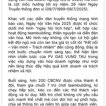
là cột mốc hướng tới kỷ niệm 26 năm Ngày
Truyền thống đơn vị (09/7/1999–09/7/2025).
Khác với các diễn đàn truyền thống mang tính
báo cáo, Ngày hội Văn hóa 2025 được tổ chức
dưới mô hình “ngày hội tích hợp”, kết hợp các
hoạt động teambuilding, thiện nguyện và diễn đàn
văn hóa. Mô hình này không chỉ tạo cơ hội gắn
kết đội ngũ mà còn lan tỏa giá trị cốt lõi “Kết nối
– Văn minh – Trách nhiệm” đến cộng đồng. Đây là
một bước chuyển mình sáng tạo, thể hiện tầm
nhìn chiến lược của PV GAS VUNG TAU trong
việc xây dựng văn hóa doanh nghiệp như một
nền tảng thúc đẩy hiệu quả kinh doanh và trách
nhiệm xã hội.
Buổi sáng, hơn 200 CBCNV được chia thành 4
đội, tham gia chuỗi 7 trò chơi teambuilding, từ
chạy tiếp sức, kéo co đến các thử thách vận
động và tư duy. Mỗi trò chơi không chỉ yêu cầu
sức mạnh thể chất mà còn đòi hỏi sự phối hợp,
chia sẻ thông tin và niềm tin giữa các thành viên.