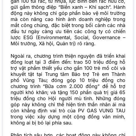
gần 100 túi rác, từ nhựa, lục bình đến rác hữu cơ,
gửi gắm thông điệp “Biển xanh – Khí sạch”. Hành
động này không chỉ góp phần bảo vệ môi trường
mà còn nâng cao hình ảnh doanh nghiệp trong
mắt công chúng, đặc biệt trong bối cảnh các nhà
đầu tư ngày càng ưu tiên các công ty có chiến
lược ESG (Environmental, Social, Governance –
Môi trường, Xã hội, Quản trị) rõ ràng.
Ngoài ra, chương trình thiện nguyện đã triển khai
đồng loạt tại 3 điểm đến: trao 50 triệu đồng hỗ
trợ vật phẩm thiết yếu cho gần 100 trẻ mồ côi và
khuyết tật tại Trung tâm Bảo trợ Trẻ em Thành
phố Vũng Tàu; đóng góp 10 triệu đồng cho
chương trình “Bữa cơm 2.000 đồng” để hỗ trợ
người khó khăn; và tặng 150 phần quà trị giá 65
triệu đồng cho Hội người mù tỉnh. Những đóng
góp này không chỉ thể hiện tinh thần nhân ái mà
còn khẳng định vai trò của PV GAS VUNG TAU
trong việc xây dựng một cộng đồng văn minh,
không ai bị bỏ lại phía sau.
Phân tích sâu hơn, các hoạt động này không chỉ