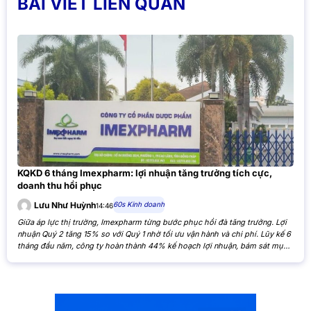
BÀI VIẾT LIÊN QUAN
KQKD 6 tháng Imexpharm: lợi nhuận tăng trưởng tích cực,
doanh thu hồi phục
60s Kinh doanh
Lưu Như Huỳnh
14:46
Giữa áp lực thị trường, Imexpharm từng bước phục hồi đà tăng trưởng. Lợi
nhuận Quý 2 tăng 15% so với Quý 1 nhờ tối ưu vận hành và chi phí. Lũy kế 6
tháng đầu năm, công ty hoàn thành 44% kế hoạch lợi nhuận, bám sát mục
tiêu cả năm. Theo Báo cáo