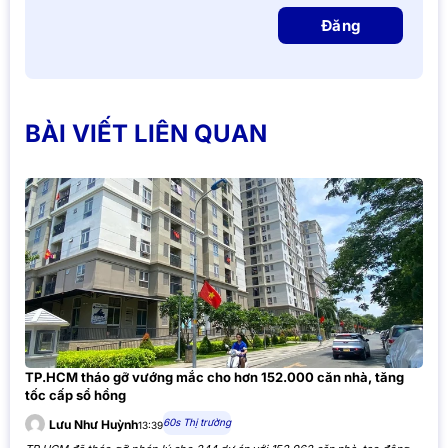
Đăng
BÀI VIẾT LIÊN QUAN
TP.HCM tháo gỡ vướng mắc cho hơn 152.000 căn nhà, tăng
tốc cấp sổ hồng
60s Thị trường
Lưu Như Huỳnh
13:39