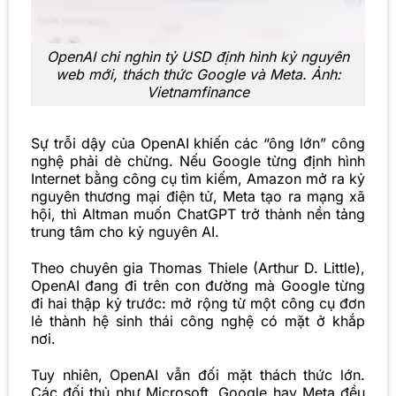
OpenAI chi nghìn tỷ USD định hình kỷ nguyên
web mới, thách thức Google và Meta. Ảnh:
Vietnamfinance
Sự trỗi dậy của OpenAI khiến các “ông lớn” công
nghệ phải dè chừng. Nếu Google từng định hình
Internet bằng công cụ tìm kiếm, Amazon mở ra kỷ
nguyên thương mại điện tử, Meta tạo ra mạng xã
hội, thì Altman muốn ChatGPT trở thành nền tảng
trung tâm cho kỷ nguyên AI.
Theo chuyên gia Thomas Thiele (Arthur D. Little),
OpenAI đang đi trên con đường mà Google từng
đi hai thập kỷ trước: mở rộng từ một công cụ đơn
lẻ thành hệ sinh thái công nghệ có mặt ở khắp
nơi.
Tuy nhiên, OpenAI vẫn đối mặt thách thức lớn.
Các đối thủ như Microsoft, Google hay Meta đều