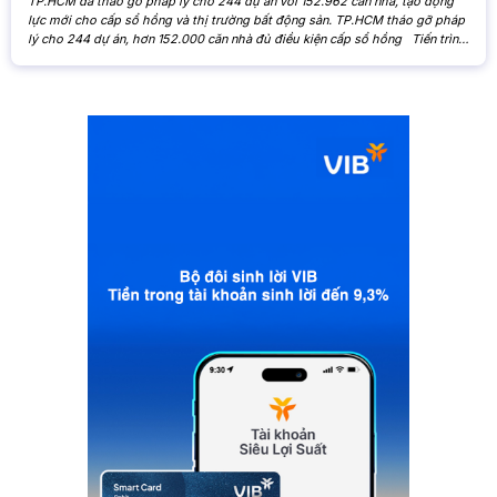
TP.HCM đã tháo gỡ pháp lý cho 244 dự án với 152.962 căn nhà, tạo động
lực mới cho cấp sổ hồng và thị trường bất động sản. TP.HCM tháo gỡ pháp
lý cho 244 dự án, hơn 152.000 căn nhà đủ điều kiện cấp sổ hồng Tiến trình
xử lý các tồn đọng