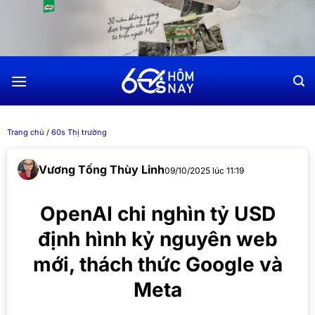
Chuyển
đến
nội
dung
Trang chủ
/
60s Thị trường
Vương Tống Thùy Linh
09/10/2025 lúc 11:19
OpenAI chi nghìn tỷ USD
định hình kỷ nguyên web
mới, thách thức Google và
Meta