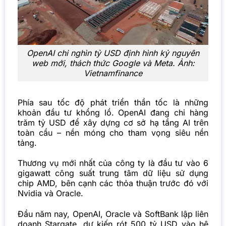
OpenAI chi nghìn tỷ USD định hình kỷ nguyên
web mới, thách thức Google và Meta. Ảnh:
Vietnamfinance
Phía sau tốc độ phát triển thần tốc là những
khoản đầu tư khổng lồ. OpenAI đang chi hàng
trăm tỷ USD để xây dựng cơ sở hạ tầng AI trên
toàn cầu – nền móng cho tham vọng siêu nền
tảng.
Thương vụ mới nhất của công ty là đầu tư vào 6
gigawatt công suất trung tâm dữ liệu sử dụng
chip AMD, bên cạnh các thỏa thuận trước đó với
Nvidia và Oracle.
Đầu năm nay, OpenAI, Oracle và SoftBank lập liên
doanh Stargate, dự kiến rót 500 tỷ USD vào hệ