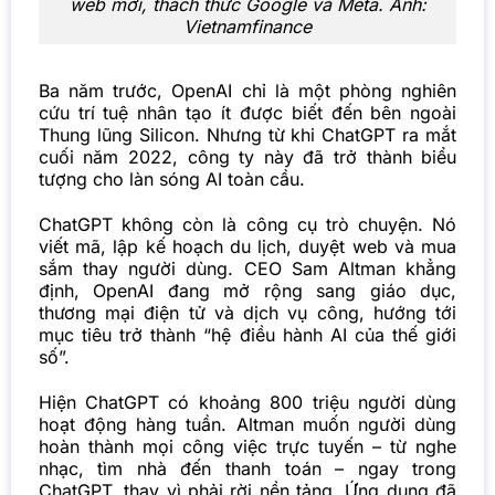
web mới, thách thức Google và Meta. Ảnh:
Vietnamfinance
Ba năm trước, OpenAI chỉ là một phòng nghiên
cứu trí tuệ nhân tạo ít được biết đến bên ngoài
Thung lũng Silicon. Nhưng từ khi ChatGPT ra mắt
cuối năm 2022, công ty này đã trở thành biểu
tượng cho làn sóng AI toàn cầu.
ChatGPT không còn là công cụ trò chuyện. Nó
viết mã, lập kế hoạch du lịch, duyệt web và mua
sắm thay người dùng. CEO Sam Altman khẳng
định, OpenAI đang mở rộng sang giáo dục,
thương mại điện tử và dịch vụ công, hướng tới
mục tiêu trở thành “hệ điều hành AI của thế giới
số”.
Hiện ChatGPT có khoảng 800 triệu người dùng
hoạt động hàng tuần. Altman muốn người dùng
hoàn thành mọi công việc trực tuyến – từ nghe
nhạc, tìm nhà đến thanh toán – ngay trong
ChatGPT, thay vì phải rời nền tảng. Ứng dụng đã