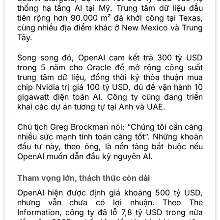
thống hạ tầng AI tại Mỹ. Trung tâm dữ liệu đầu
tiên rộng hơn 90.000 m² đã khởi công tại Texas,
cùng nhiều địa điểm khác ở New Mexico và Trung
Tây.
Song song đó, OpenAI cam kết trả 300 tỷ USD
trong 5 năm cho Oracle để mở rộng công suất
trung tâm dữ liệu, đồng thời ký thỏa thuận mua
chip Nvidia trị giá 100 tỷ USD, đủ để vận hành 10
gigawatt điện toán AI. Công ty cũng đang triển
khai các dự án tương tự tại Anh và UAE.
Chủ tịch Greg Brockman nói: “Chúng tôi cần càng
nhiều sức mạnh tính toán càng tốt”. Những khoản
đầu tư này, theo ông, là nền tảng bắt buộc nếu
OpenAI muốn dẫn đầu kỷ nguyên AI.
Tham vọng lớn, thách thức còn dài
OpenAI hiện được định giá khoảng 500 tỷ USD,
nhưng vẫn chưa có lợi nhuận. Theo The
Information, công ty đã lỗ 7,8 tỷ USD trong nửa