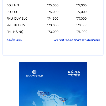
DOJI HN
175,000
177,000
DOJI SG
175,000
177,000
PHÚ QUÝ SJC
174,500
177,000
PNJ TP.HCM
173,000
176,000
PNJ HÀ NỘI
173,000
176,000
Nguồn: VDSC
Cập nhật vào lúc
13:33
ngày
26/01/2026