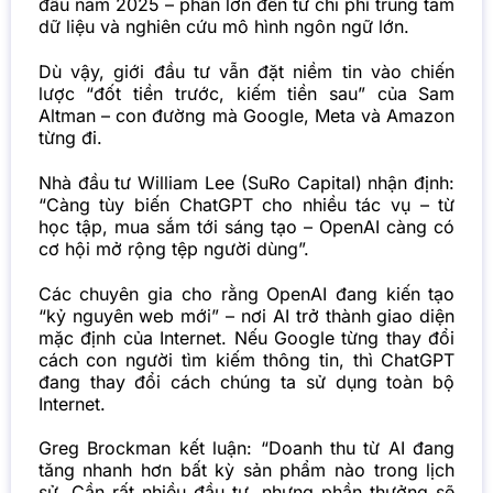
đầu năm 2025 – phần lớn đến từ chi phí trung tâm
dữ liệu và nghiên cứu mô hình ngôn ngữ lớn.
Dù vậy, giới đầu tư vẫn đặt niềm tin vào chiến
lược “đốt tiền trước, kiếm tiền sau” của Sam
Altman – con đường mà Google, Meta và Amazon
từng đi.
Nhà đầu tư William Lee (SuRo Capital) nhận định:
“Càng tùy biến ChatGPT cho nhiều tác vụ – từ
học tập, mua sắm tới sáng tạo – OpenAI càng có
cơ hội mở rộng tệp người dùng”.
Các chuyên gia cho rằng OpenAI đang kiến tạo
“kỷ nguyên web mới” – nơi AI trở thành giao diện
mặc định của Internet. Nếu Google từng thay đổi
cách con người tìm kiếm thông tin, thì ChatGPT
đang thay đổi cách chúng ta sử dụng toàn bộ
Internet.
Greg Brockman kết luận: “Doanh thu từ AI đang
tăng nhanh hơn bất kỳ sản phẩm nào trong lịch
sử. Cần rất nhiều đầu tư, nhưng phần thưởng sẽ