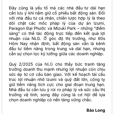
Đây cũng là yếu tố mà các nhà đầu tư dài hạn
cần lưu ý khi nắm giữ cổ phiếu bất động sản.
Đối
với nhà đầu tư cá nhân, chiến lược hợp lý là theo
dõi chặt các mốc pháp lý của dự án Izumi,
Paragon Đại Phước và Mizuki Park – những “điểm
sáng” có thể tác động trực tiếp đến kết quả lợi
nhuận của NLG. Ở góc độ thị trường, như 60s
Hôm Nay nhận định, bất động sản vẫn là kênh
đầu tư tiềm năng trong trung và dài hạn, nhưng
cần sự chọn lọc kỹ lưỡng giữa các doanh nghiệp.
Quý 2/2025 của
NLG
cho thấy bức tranh tăng
trưởng doanh thu mạnh nhưng lợi nhuận còn chịu
sức ép từ cơ cấu bàn giao. Với kế hoạch tái cấu
trúc lợi nhuận nhờ Izumi và quỹ đất lớn, công ty
giữ tiềm năng tích cực cho giai đoạn trung hạn.
Nhà đầu tư cần lưu ý rủi ro pháp lý và sức cầu thị
trường vệ tinh, song đây cũng là cơ hội để lựa
chọn doanh nghiệp có nền tảng vững chắc.
Bảo Long