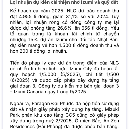
Lợi nhuận dự kiến cải thiện nhờ Izumi và quỹ đất
Kế hoạch cả năm 2025, NLG dự báo doanh thu
đạt 4.955 tỉ đồng, giảm 31,1% so với 2024. Tuy
nhiên, lợi nhuận ròng cổ đông công ty mẹ lại
được dự phóng tăng 26,6% lên 656 tỉ đồng. Yếu
tố quan trọng là khoản tài chính từ chuyển
nhượng 15% dự án Izumi cho đối tác Nhật Bản,
dự kiến mang về hơn 1.500 tỉ đồng doanh thu và
hơn 200 tỉ đồng lợi nhuận.
Tiến độ pháp lý các dự án trọng điểm của NLG
có nhiều tín hiệu tích cực. Izumi City đã hoàn tất
quy hoạch 1/5.000 (5/2025), chi tiết 1/500
(6/2025) và được cấp phép xây dựng hạ tầng
giai đoạn 3. Công ty dự kiến mở bán giai đoạn 3
– Izumi Canaria ngay trong 9/2025.
Ngoài ra, Paragon Đại Phước đã nộp tiền sử dụng
đất và nhận giấy phép xây dựng hạ tầng. Mizuki
Park phân khu cao tầng CC5 cũng có giấy phép
xây dựng trong quý 2/2025. Ở miền Bắc, An Zen
Residences (Hải Phòng) đã được phép bán hàng,