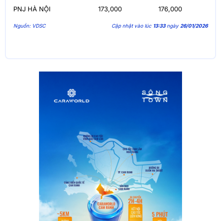
PNJ HÀ NỘI
173,000
176,000
Nguồn: VDSC
Cập nhật vào lúc
13:33
ngày
26/01/2026