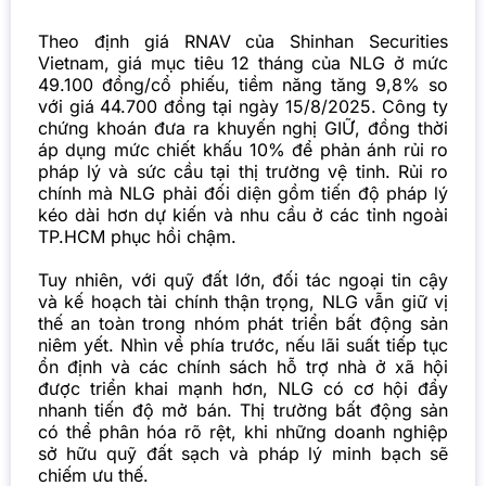
Theo định giá RNAV của Shinhan Securities
Vietnam, giá mục tiêu 12 tháng của NLG ở mức
49.100 đồng/cổ phiếu, tiềm năng tăng 9,8% so
với giá 44.700 đồng tại ngày 15/8/2025. Công ty
chứng khoán đưa ra khuyến nghị GIỮ, đồng thời
áp dụng mức chiết khấu 10% để phản ánh rủi ro
pháp lý và sức cầu tại thị trường vệ tinh.
Rủi ro
chính mà NLG phải đối diện gồm tiến độ pháp lý
kéo dài hơn dự kiến và nhu cầu ở các tỉnh ngoài
TP.HCM phục hồi chậm.
Tuy nhiên, với quỹ đất lớn, đối tác ngoại tin cậy
và kế hoạch tài chính thận trọng, NLG vẫn giữ vị
thế an toàn trong nhóm phát triển bất động sản
niêm yết.
Nhìn về phía trước, nếu lãi suất tiếp tục
ổn định và các chính sách hỗ trợ nhà ở xã hội
được triển khai mạnh hơn, NLG có cơ hội đẩy
nhanh tiến độ mở bán. Thị trường bất động sản
có thể phân hóa rõ rệt, khi những doanh nghiệp
sở hữu quỹ đất sạch và pháp lý minh bạch sẽ
chiếm ưu thế.