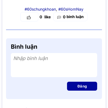
#60schungkhoan
,
#60sHomNay
bình luận
0
0
Bình luận
Nhập bình luận
Đăng