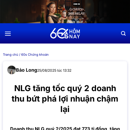
Chuyển
đến
nội
dung
Trang chủ
/
60s Chứng khoán
Bảo Long
25/08/2025 lúc 13:32
NLG tăng tốc quý 2 doanh
thu bứt phá lợi nhuận chậm
lại
Doanh thu NLG quý 2/2025 đạt 773 tỉ đồng, tăng