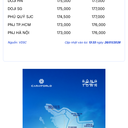
DOJI HN
175,000
177,000
DOJI SG
175,000
177,000
PHÚ QUÝ SJC
174,500
177,000
PNJ TP.HCM
173,000
176,000
PNJ HÀ NỘI
173,000
176,000
Nguồn: VDSC
Cập nhật vào lúc
13:33
ngày
26/01/2026