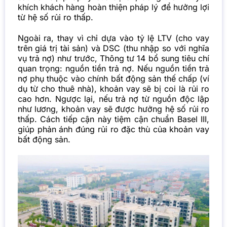
khích khách hàng hoàn thiện pháp lý để hưởng lợi
từ hệ số rủi ro thấp.
Ngoài ra, thay vì chỉ dựa vào tỷ lệ LTV (cho vay
trên giá trị tài sản) và DSC (thu nhập so với nghĩa
vụ trả nợ) như trước, Thông tư 14 bổ sung tiêu chí
quan trọng: nguồn tiền trả nợ. Nếu nguồn tiền trả
nợ phụ thuộc vào chính bất động sản thế chấp (ví
dụ từ cho thuê nhà), khoản vay sẽ bị coi là rủi ro
cao hơn. Ngược lại, nếu trả nợ từ nguồn độc lập
như lương, khoản vay sẽ được hưởng hệ số rủi ro
thấp. Cách tiếp cận này tiệm cận chuẩn Basel III,
giúp phản ánh đúng rủi ro đặc thù của khoản vay
bất động sản.