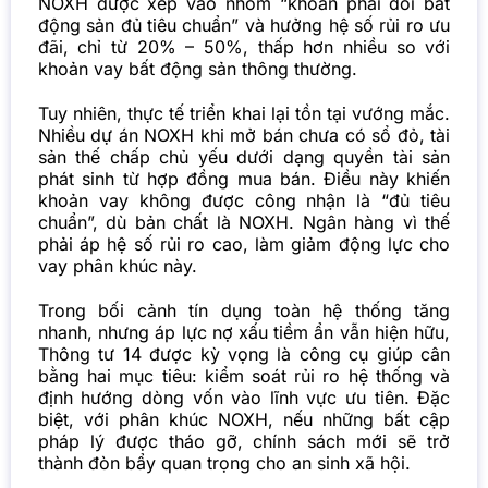
NOXH được xếp vào nhóm “khoản phải đòi bất
động sản đủ tiêu chuẩn” và hưởng hệ số rủi ro ưu
đãi, chỉ từ 20% – 50%, thấp hơn nhiều so với
khoản vay bất động sản thông thường.
Tuy nhiên, thực tế triển khai lại tồn tại vướng mắc.
Nhiều dự án NOXH khi mở bán chưa có sổ đỏ, tài
sản thế chấp chủ yếu dưới dạng quyền tài sản
phát sinh từ hợp đồng mua bán. Điều này khiến
khoản vay không được công nhận là “đủ tiêu
chuẩn”, dù bản chất là NOXH. Ngân hàng vì thế
phải áp hệ số rủi ro cao, làm giảm động lực cho
vay phân khúc này.
Trong bối cảnh tín dụng toàn hệ thống tăng
nhanh, nhưng áp lực nợ xấu tiềm ẩn vẫn hiện hữu,
Thông tư 14 được kỳ vọng là công cụ giúp cân
bằng hai mục tiêu: kiểm soát rủi ro hệ thống và
định hướng dòng vốn vào lĩnh vực ưu tiên. Đặc
biệt, với phân khúc NOXH, nếu những bất cập
pháp lý được tháo gỡ, chính sách mới sẽ trở
thành đòn bẩy quan trọng cho an sinh xã hội.