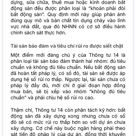
dựng, sửa chữa, thuê mua hoặc kinh doanh bất
động sản đều được phân loại là “khoản phải đòi
bất động sản”. Quy định mới này giúp phản ánh
đúng quy mô và bản chất tín dụng chảy vào lĩnh
vực nhà đất, qua đó NHNN có cơ sở điều hành
chính sách sát thực hơn.
Tài sản bảo đảm và tiêu chí rủi ro được siết chặt
Một điểm mới đáng chú ý của Thông tư 14 là
phân loại tài sản bảo đảm thành hai nhóm: đủ tiêu
chuẩn và không đủ tiêu chuẩn. Nếu bất động sản
đã hoàn tất pháp lý, có sổ đỏ, tài sản sẽ được áp
dụng hệ số rủi ro thấp. Ngược lại, tài sản chưa có
pháp lý đầy đủ, mới chỉ ở giai đoạn hợp đồng
mua bán, sẽ bị xếp vào nhóm “không đủ tiêu
chuẩn” và phải chịu hệ số rủi ro cao.
Thậm chí, Thông tư 14 còn phân tách kỹ hơn: bất
động sản đã xây dựng xong nhưng chưa có sổ
đỏ sẽ có mức rủi ro thấp hơn so với dự án chưa
xây dựng. Cơ chế này buộc ngân hàng phải theo
sát tiến độ pháp lý của dự án, đồng thời khuyến