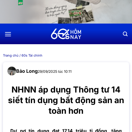
Chuyển
đến
nội
dung
Trang chủ
/
60s Tài chính
Bảo Long
29/09/2025 lúc 10:11
NHNN áp dụng Thông tư 14
siết tín dụng bất động sản an
toàn hơn
Dư nợ tín dụng đạt 17,14 triệu tỉ đồng, tăng