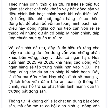
Theo nhận định, thời gian tới, NHNN sẽ tiếp tục
giám sát chặt chẽ các khoản vay bất động sản và
điều chỉnh linh hoạt chính sách khi cần thiết. Với
hệ thống tiêu chí mới, ngân hàng sẽ có thêm
động lực để phân bổ vốn an toàn, minh bạch hơn.
Điều này đồng nghĩa cơ hội tiếp cận vốn rẻ sẽ
thuộc về những dự án có pháp lý hoàn chỉnh, đáp
ứng chuẩn mực quản trị rủi ro.
Với các nhà đầu tư, đây là tín hiệu rõ ràng cho
thấy xu hướng ưu tiên dòng vốn vào những phân
khúc bền vững, thay vì đầu cơ ngắn hạn. Nửa
cuối năm 2025 và 2026, khả năng cao dòng vốn
ngân hàng sẽ tập trung nhiều hơn vào
NOXH
, hạ
tầng, cùng các dự án có pháp lý minh bạch. Đây
là điều mà 60s Hôm Nay nhận định sẽ mang lại
lợi ích kép: vừa đảm bảo an toàn hệ thống tài
chính, vừa hỗ trợ sự phát triển lành mạnh của thị
trường bất động sản.
Thông tư 14 không chỉ siết chặt tín dụng bất động
sản, mà còn mở ra cơ hội định hình lại dòng vốn