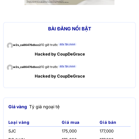
BÀI ĐĂNG NỔI BẬT
60s Tài chính
10 giờ trước
w2s_ca86476dbcc2
Hacked by CoupDeGrace
60s Tài chính
10 giờ trước
w2s_ca86476dbcc2
Hacked by CoupDeGrace
Giá vàng
Tỷ giá ngoại tệ
Loại vàng
Giá mua
Giá bán
SJC
175,000
177,000