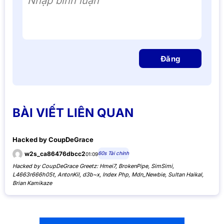
Nhập bình luận
Đăng
BÀI VIẾT LIÊN QUAN
Hacked by CoupDeGrace
60s Tài chính
w2s_ca86476dbcc2
01:09
Hacked by CoupDeGrace Greetz: Hmei7, BrokenPipe, SimSimi,
L4663r666h05t, AntonKil, d3b~x, Index Php, Mdn_Newbie, Sultan Haikal,
Brian Kamikaze