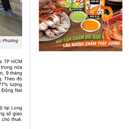
h: Phương
mua TP HCM
 trong nửa
n, 9 tháng
g. Theo đó
 77% lượng
 Đồng Nai
ộ tại Long
ng số giao
 cho thuê.