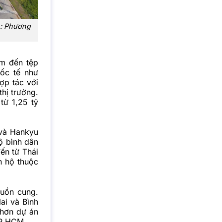
h: Phương
âm đến tệp
uốc tế như
ợp tác với
thị trường.
từ 1,25 tỷ
 và Hankyu
ộ bình dân
ến từ Thái
n hộ thuộc
guồn cung.
ai và Bình
 hơn dự án
TP HCM.