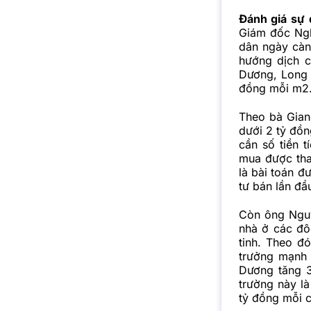
Đánh giá sự
Giám đốc Ngh
dân ngày càn
hướng dịch c
Dương, Long A
đồng mỗi m2
Theo bà Gian
dưới 2 tỷ đồn
cần số tiền 
mua được than
là bài toán 
tư bán lần đầu
Còn ông Nguy
nhà ở các đô 
tinh. Theo đ
trưởng mạnh 
Dương tăng 3
trường này là
tỷ đồng mỗi c