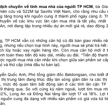
 dịch chuyển về tỉnh mua nhà của người TP HCM
, bà Gi
iên cứu và S22M tại Savills Việt Nam, cho rằng nhu cầu 
g tăng trong khi nguồn cung ở thành phố ngày càng ít. T
huyển về các khu vực lân cận mua nhà là tất yếu, nhất l
n, nơi đang tập trung nhiều dự án mới giá rẻ, dao động 2
.
g, TP HCM vẫn có những căn hộ cũ đã bàn giao nhiều nă
g, nhưng nếu chọn loại hình này, người mua sẽ phải trả hết
tích lũy hoặc vay ngân hàng lớn. Còn mua căn hộ mới ở t
h toán theo tiến độ kéo dài, nhiều ưu đãi. “Tiến độ thanh
được người mua nhà cân nhắc khi chọn giữa sản phẩm sơ cấ
) và thứ cấp (nhà đầu tư bán lại).
ễn Quốc Anh, Phó tổng giám đốc Batdongsan, cho biết đ
thị trung tâm đang thúc đẩy làn sóng giãn dân ra các thị
ó, mức độ quan tâm bất động sản ở các tỉnh lân cận T
9 tháng qua. So với cùng kỳ năm ngoái, lượt tìm mua nh
2%, Long An và Đồng Nai tăng lần lượt 17 và 18%. Lợi t
 nguồn cung đa dạng với nhiều sản phẩm có giá vừa túi tiề
ăn.