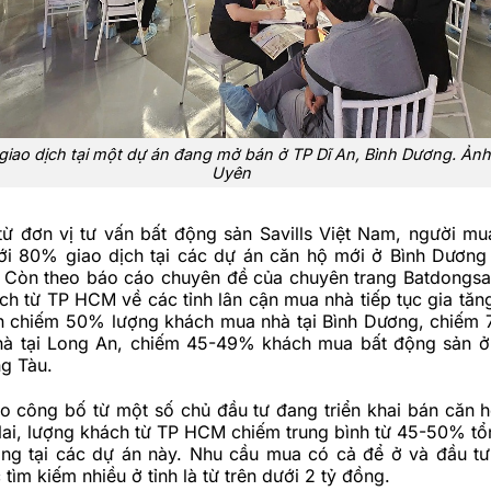
iao dịch tại một dự án đang mở bán ở TP Dĩ An, Bình Dương. Ản
Uyên
 từ đơn vị tư vấn bất động sản Savills Việt Nam, người 
ới 80% giao dịch tại các dự án căn hộ mới ở Bình Dương
 Còn theo báo cáo chuyên đề của chuyên trang Batdongsa
ách từ TP HCM về các tỉnh lân cận mua nhà tiếp tục gia tăn
n chiếm 50% lượng khách mua nhà tại Bình Dương, chiếm
à tại Long An, chiếm 45-49% khách mua bất động sản ở
g Tàu.
o công bố từ một số chủ đầu tư đang triển khai bán căn h
ai, lượng khách từ TP HCM chiếm trung bình từ 45-50% tổ
ông tại các dự án này. Nhu cầu mua có cả để ở và đầu tư
tìm kiếm nhiều ở tỉnh là từ trên dưới 2 tỷ đồng.