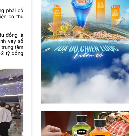
ng phải cố
iện có thu
ệu đồng là
ĩnh vay số
 trung tâm
-2 tỷ đồng