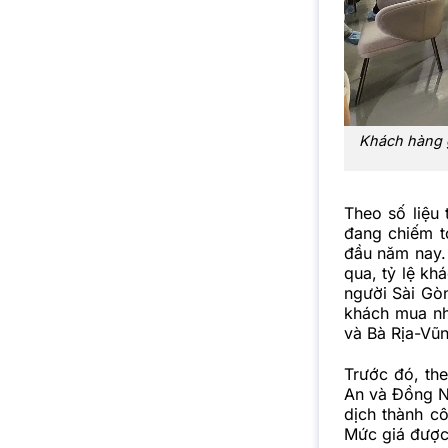
Khách hàng g
Theo số liệu
đang chiếm t
đầu năm nay.
qua, tỷ lệ kh
người Sài Gò
khách mua nh
và Bà Rịa-Vũn
Trước đó, the
An và Đồng N
dịch thành c
Mức giá được 