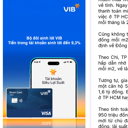
về tỉnh. Nga
thanh toán m
việc ở TP HC
mỗi tháng là 
Cũng không t
đồng mỗi m2 
định về Đồng 
Theo Chi, TP 
hấp dẫn nhờ 
mỗi m2, về lâ
Tương tự, gia
một căn hộ 5
1,6 tỷ đồng.
ở TP HCM hay
Theo tính to
950 triệu đồn
mới từ chủ đ
đồng, lãi suấ