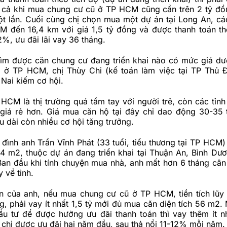
y cả khi mua chung cư cũ ở TP HCM cũng cần trên 2 tỷ đồ
ột lần. Cuối cùng chị chọn mua một dự án tại Long An, cá
M đến 16,4 km với giá 1,5 tỷ đồng và được thanh toán th
2%, ưu đãi lãi vay 36 tháng.
ìm được căn chung cư đang triển khai nào có mức giá dướ
ở TP HCM, chị Thùy Chi (kế toán làm việc tại TP Thủ 
Nai kiếm cơ hội.
HCM là thị trường quá tầm tay với người trẻ, còn các tỉnh 
giá rẻ hơn. Giá mua căn hộ tại đây chỉ dao động 30-35 
u dài còn nhiều cơ hội tăng trưởng.
 đình anh Trần Vĩnh Phát (33 tuổi, tiểu thương tại TP HCM
4 m2, thuộc dự án đang triển khai tại Thuận An, Bình Dươ
 Ban đầu khi tính chuyện mua nhà, anh mất hơn 6 tháng câ
 về tỉnh.
án của anh, nếu mua chung cư cũ ở TP HCM, tiền tích lũy 
g, phải vay ít nhất 1,5 tỷ mới đủ mua căn diện tích 56 m2.
ầu tư để được hưởng ưu đãi thanh toán thì vay thêm ít nh
t chỉ được ưu đãi hai năm đầu, sau thả nổi 11-12% mỗi năm.