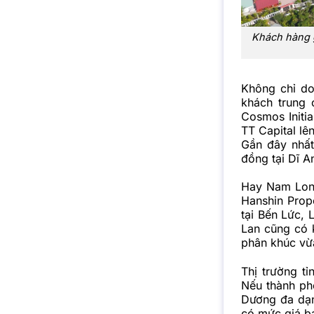
Khách hàng g
Không chỉ do
khách trung 
Cosmos Initi
TT Capital lê
Gần đây nhất
đồng tại Dĩ A
Hay Nam Long
Hanshin Prope
tại Bến Lức, 
Lan cũng có 
phân khúc vừa
Thị trường t
Nếu thành ph
Dương đa dạng
có mức giá b