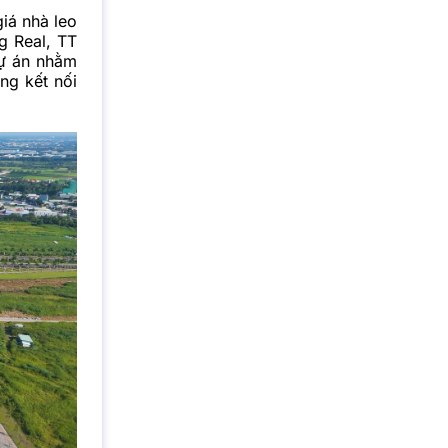
iá nhà leo
g Real, TT
dự án nhằm
ng kết nối