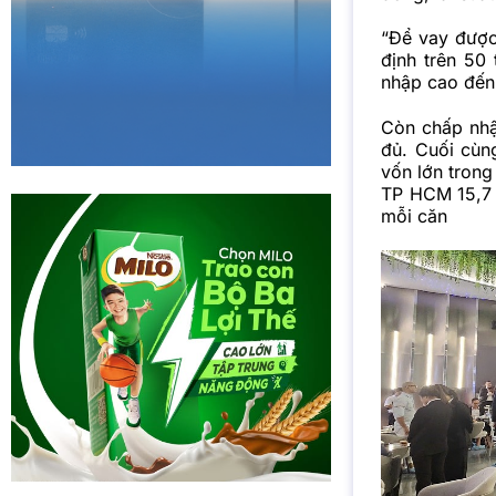
“Để vay được 
định trên 50
nhập cao đến
Còn chấp nhậ
đủ. Cuối cùn
vốn lớn trong
TP HCM 15,7 
mỗi căn