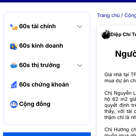
Trang chủ
/
Cộng
60s tài chính
Diệp Chí T
60s kinh doanh
Ngườ
60s thị trường
Giá nhà tại T
mua dự án chu
60s chứng khoán
Chị Nguyễn L
hộ 62 m2 giá
Cộng đồng
quyết định t
thấy, với tà
thậm chí là n
Chị Hương cho
muốn mua nhà 