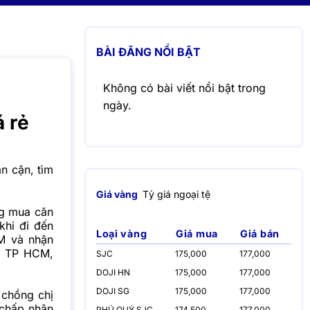
BÀI ĐĂNG NỔI BẬT
Không có bài viết nổi bật trong
ngày.
 rẻ
ân cận, tìm
Giá vàng
Tỷ giá ngoại tệ
ng mua căn
khi đi đến
Loại vàng
Giá mua
Giá bán
CM và nhận
 ở TP HCM,
SJC
175,000
177,000
DOJI HN
175,000
177,000
DOJI SG
175,000
177,000
 chồng chị
 chấp nhận
PHÚ QUÝ SJC
174,500
177,000