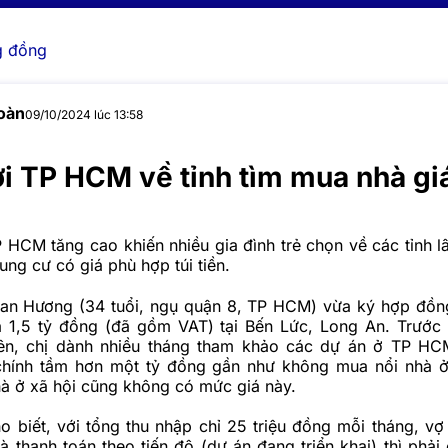
 đồng
oàn
09/10/2024 lúc 13:58
i TP HCM về tỉnh tìm mua nhà giá
P HCM tăng cao khiến nhiều gia đình trẻ chọn về các tỉnh l
ng cư có giá phù hợp túi tiền.
an Hương (34 tuổi, ngụ quận 8, TP HCM) vừa ký hợp đồ
 1,5 tỷ đồng (đã gồm VAT) tại Bến Lức, Long An. Trước 
rên, chị dành nhiều tháng tham khảo các dự án ở TP H
i chính tầm hơn một tỷ đồng gần như không mua nổi nhà
hà ở xã hội cũng không có mức giá này.
 biết, với tổng thu nhập chỉ 25 triệu đồng mỗi tháng, vợ
thanh toán theo tiến độ (dự án đang triển khai) thì phải