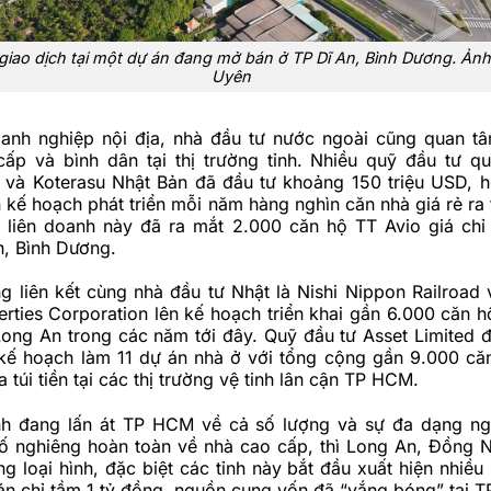
iao dịch tại một dự án đang mở bán ở TP Dĩ An, Bình Dương. Ản
Uyên
anh nghiệp nội địa, nhà đầu tư nước ngoài cũng quan t
cấp và bình dân tại thị trường tỉnh. Nhiều quỹ đầu tư q
a và Koterasu Nhật Bản đã đầu tư khoảng 150 triệu USD, h
n kế hoạch phát triển mỗi năm hàng nghìn căn nhà giá rẻ ra 
 liên doanh này đã ra mắt 2.000 căn hộ TT Avio giá chỉ 
n, Bình Dương.
 liên kết cùng nhà đầu tư Nhật là Nishi Nippon Railroad
rties Corporation lên kế hoạch triển khai gần 6.000 căn h
Long An trong các năm tới đây. Quỹ đầu tư Asset Limited đ
kế hoạch làm 11 dự án nhà ở với tổng cộng gần 9.000 că
 túi tiền tại các thị trường vệ tinh lân cận TP HCM.
ỉnh đang lấn át TP HCM về cả số lượng và sự đa dạng n
ố nghiêng hoàn toàn về nhà cao cấp, thì Long An, Đồng N
 loại hình, đặc biệt các tỉnh này bắt đầu xuất hiện nhiều
án chỉ tầm 1 tỷ đồng, nguồn cung vốn đã “vắng bóng” tại 