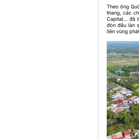
Theo ông Quố
thang, các c
Capital… đã b
đón đầu làn 
liên vùng phát