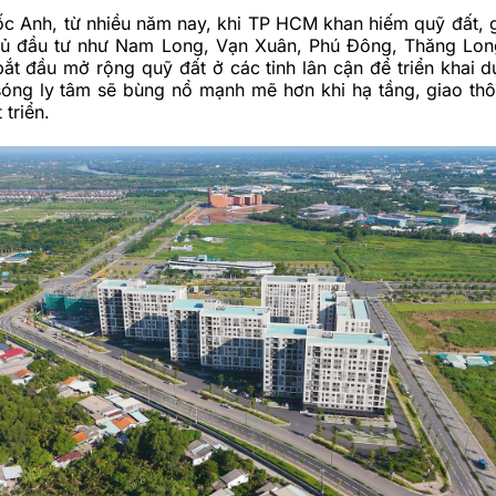
c Anh, từ nhiều năm nay, khi TP HCM khan hiếm quỹ đất, g
hủ đầu tư như Nam Long, Vạn Xuân, Phú Đông, Thăng Lon
ắt đầu mở rộng quỹ đất ở các tỉnh lân cận để triển khai 
sóng ly tâm sẽ bùng nổ mạnh mẽ hơn khi hạ tầng, giao thô
 triển.