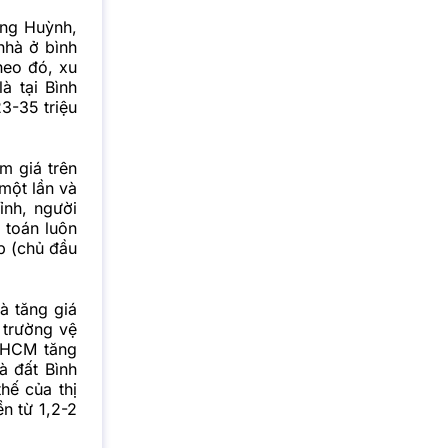
ang Huỳnh,
nhà ở bình
heo đó, xu
à tại Bình
3-35 triệu
m giá trên
 một lần và
ỉnh, người
 toán luôn
p (chủ đầu
à tăng giá
 trường vệ
P HCM tăng
à đất Bình
hế của thị
n từ 1,2-2