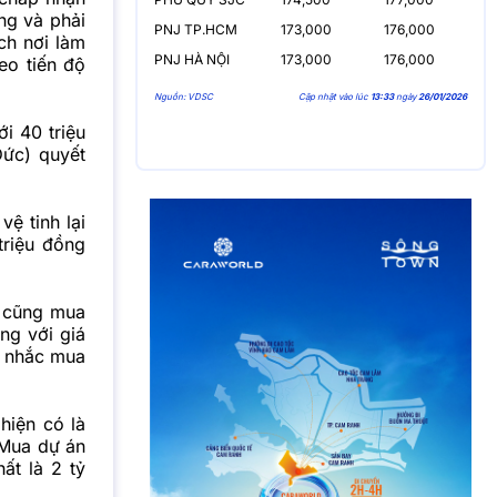
ng và phải
PNJ TP.HCM
173,000
176,000
ch nơi làm
PNJ HÀ NỘI
173,000
176,000
eo tiến độ
Nguồn: VDSC
Cập nhật vào lúc
13:33
ngày
26/01/2026
i 40 triệu
Đức) quyết
vệ tinh lại
triệu đồng
) cũng mua
ng với giá
n nhắc mua
hiện có là
 Mua dự án
ất là 2 tỷ