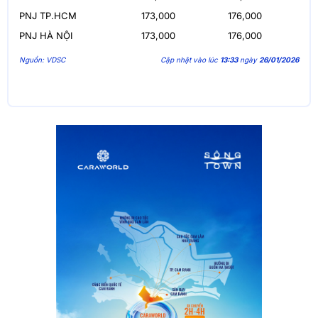
PNJ TP.HCM
173,000
176,000
PNJ HÀ NỘI
173,000
176,000
Nguồn: VDSC
Cập nhật vào lúc
13:33
ngày
26/01/2026