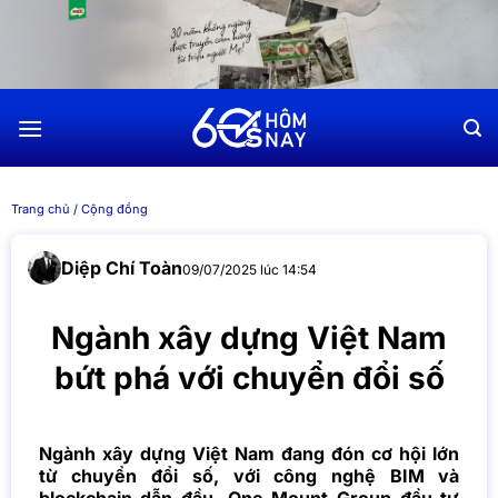
Chuyển
đến
nội
dung
Trang chủ
/
Cộng đồng
Diệp Chí Toàn
09/07/2025 lúc 14:54
Ngành xây dựng Việt Nam
bứt phá với chuyển đổi số
Ngành xây dựng Việt Nam đang đón cơ hội lớn
từ chuyển đổi số, với công nghệ BIM và