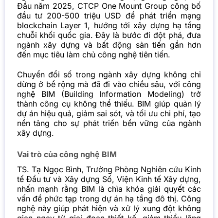
Đầu năm 2025, CTCP One Mount Group công bố
đầu tư 200-500 triệu USD để phát triển mạng
blockchain Layer 1, hướng tới xây dựng hạ tầng
chuỗi khối quốc gia. Đây là bước đi đột phá, đưa
ngành xây dựng và bất động sản tiến gần hơn
đến mục tiêu làm chủ công nghệ tiên tiến.
Chuyển đổi số trong ngành xây dựng không chỉ
dừng ở bề rộng mà đã đi vào chiều sâu, với công
nghệ BIM (Building Information Modeling) trở
thành công cụ không thể thiếu. BIM giúp quản lý
dự án hiệu quả, giảm sai sót, và tối ưu chi phí, tạo
nền tảng cho sự phát triển bền vững của ngành
xây dựng.
Vai trò của công nghệ BIM
TS. Tạ Ngọc Bình, Trưởng Phòng Nghiên cứu Kinh
tế Đầu tư và Xây dựng Số, Viện Kinh tế Xây dựng,
nhấn mạnh rằng BIM là chìa khóa giải quyết các
vấn đề phức tạp trong dự án hạ tầng đô thị. Công
nghệ này giúp phát hiện và xử lý xung đột không
gian ngay từ giai đoạn thiết kế, giảm thiểu lãng