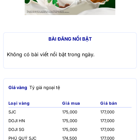
BÀI ĐĂNG NỔI BẬT
Không có bài viết nổi bật trong ngày.
Giá vàng
Tỷ giá ngoại tệ
Loại vàng
Giá mua
Giá bán
SJC
175,000
177,000
DOJI HN
175,000
177,000
DOJI SG
175,000
177,000
PHÚ QUÝ SJC
174,500
177,000