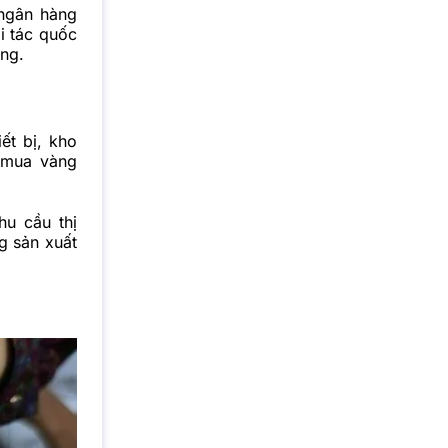
ngân hàng
i tác quốc
êng.
ết bị, kho
 mua vàng
hu cầu thị
g sản xuất