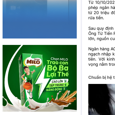
Từ 10/10/20
phép ngân hà
từ 20 triệu 
rửa tiền.
Sau quy định 
Ông Từ Tiến P
lớn, nguồn cu
Ngân hàng AC
ngạch nhập k
tiên. Với ki
vọng nằm tro
Chuẩn bị hệ t