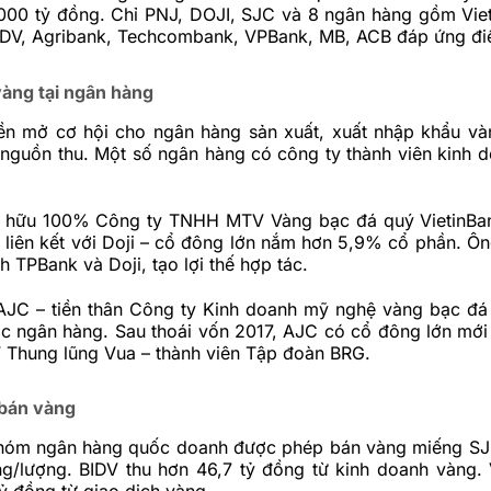
000 tỷ đồng. Chỉ PNJ, DOJI, SJC và 8 ngân hàng gồm Vi
BIDV, Agribank, Techcombank, VPBank, MB, ACB đáp ứng điề
vàng tại ngân hàng
n mở cơ hội cho ngân hàng sản xuất, xuất nhập khẩu v
 nguồn thu. Một số ngân hàng có công ty thành viên kinh 
ở hữu 100% Công ty TNHH MTV Vàng bạc đá quý VietinBa
 liên kết với Doji – cổ đông lớn nắm hơn 5,9% cổ phần. Ô
h TPBank và Doji, tạo lợi thế hợp tác.
AJC – tiền thân Công ty Kinh doanh mỹ nghệ vàng bạc đá
ộc ngân hàng. Sau thoái vốn 2017, AJC có cổ đông lớn mớ
Thung lũng Vua – thành viên Tập đoàn BRG.
 bán vàng
óm ngân hàng quốc doanh được phép bán vàng miếng SJC
ồng/lượng. BIDV thu hơn 46,7 tỷ đồng từ kinh doanh vàng. 