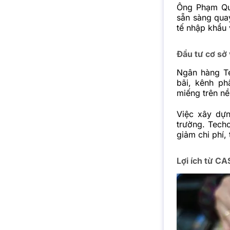
Ông Phạm Qu
sẵn sàng qua
tế nhập khẩu 
Đầu tư cơ sở 
Ngân hàng Te
bãi, kênh p
miếng trên nề
Việc xây dựn
trường. Techc
giảm chi phí,
Lợi ích từ CA