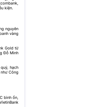
etcombank,
u kiện.
àng nguyên
doanh vàng
nk Gold từ
ng Đỗ Minh
 quý, hạch
i như Công
 bình ổn,
VietinBank