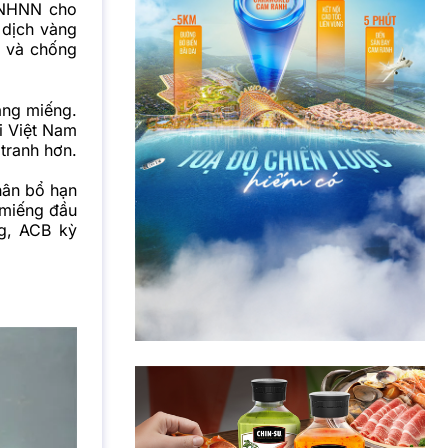
-NHNN cho
 dịch vàng
h và chống
àng miếng.
i Việt Nam
tranh hơn.
hân bổ hạn
 miếng đầu
ng, ACB kỳ