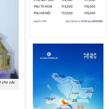
PNJ TP.HCM
173,000
176,000
PNJ HÀ NỘI
173,000
176,000
Nguồn: VDSC
Cập nhật vào lúc
13:33
ngày
26/01/2026
ỏ cho các