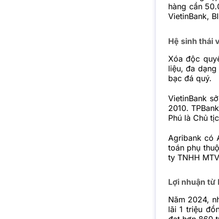
hàng cần 50.
VietinBank, 
Hệ sinh thái 
Xóa độc quyề
liệu, đa dạng
bạc đá quý.
VietinBank s
2010. TPBank
Phú là Chủ tịc
Agribank có 
toán phụ thu
ty TNHH MTV 
Lợi nhuận từ
Năm 2024, nh
lãi 1 triệu đ