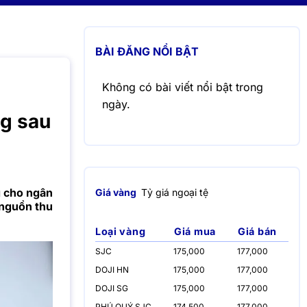
BÀI ĐĂNG NỔI BẬT
Không có bài viết nổi bật trong
ngày.
g sau
 cho ngân
Giá vàng
Tỷ giá ngoại tệ
 nguồn thu
Loại vàng
Giá mua
Giá bán
SJC
175,000
177,000
DOJI HN
175,000
177,000
DOJI SG
175,000
177,000
PHÚ QUÝ SJC
174,500
177,000