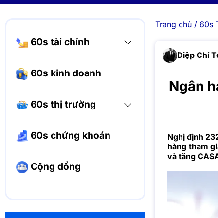
Trang chủ
/
60s 
60s tài chính
Diệp Chí T
60s kinh doanh
Ngân h
60s thị trường
60s chứng khoán
Nghị định 2
hàng tham gi
và tăng CASA
Cộng đồng