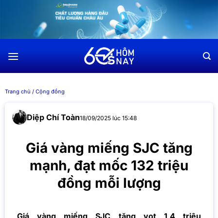
Chuyển
đến
nội
dung
Trang chủ
/
Cộng đồng
Diệp Chí Toàn
18/09/2025 lúc 15:48
Giá vàng miếng SJC tăng
mạnh, đạt mốc 132 triệu
đồng mỗi lượng
Giá vàng miếng SJC tăng vọt 1,4 triệu