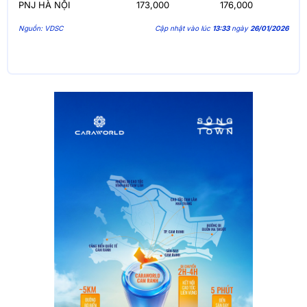
PNJ HÀ NỘI
173,000
176,000
Nguồn: VDSC
Cập nhật vào lúc
13:33
ngày
26/01/2026