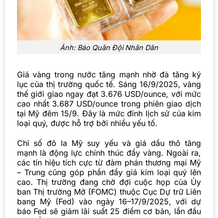
Ảnh: Báo Quân Đội Nhân Dân
Giá vàng trong nước tăng mạnh nhờ đà tăng kỷ
lục của thị trường quốc tế. Sáng 16/9/2025, vàng
thế giới giao ngay đạt 3.676 USD/ounce, với mức
cao nhất 3.687 USD/ounce trong phiên giao dịch
tại Mỹ đêm 15/9. Đây là mức đỉnh lịch sử của kim
loại quý, được hỗ trợ bởi nhiều yếu tố.
Chỉ số đô la Mỹ suy yếu và giá dầu thô tăng
mạnh là động lực chính thúc đẩy vàng. Ngoài ra,
các tín hiệu tích cực từ đàm phán thương mại Mỹ
– Trung cũng góp phần đẩy giá kim loại quý lên
cao. Thị trường đang chờ đợi cuộc họp của Ủy
ban Thị trường Mở (FOMC) thuộc Cục Dự trữ Liên
bang Mỹ (Fed) vào ngày 16–17/9/2025, với dự
báo Fed sẽ giảm lãi suất 25 điểm cơ bản, lần đầu