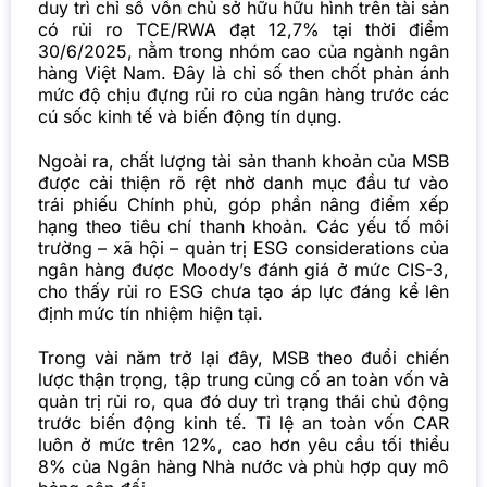
duy trì chỉ số vốn chủ sở hữu hữu hình trên tài sản
có rủi ro TCE/RWA đạt 12,7% tại thời điểm
30/6/2025, nằm trong nhóm cao của ngành ngân
hàng Việt Nam. Đây là chỉ số then chốt phản ánh
mức độ chịu đựng rủi ro của ngân hàng trước các
cú sốc kinh tế và biến động tín dụng.
Ngoài ra, chất lượng tài sản thanh khoản của MSB
được cải thiện rõ rệt nhờ danh mục đầu tư vào
trái phiếu Chính phủ, góp phần nâng điểm xếp
hạng theo tiêu chí thanh khoản. Các yếu tố môi
trường – xã hội – quản trị ESG considerations của
ngân hàng được Moody’s đánh giá ở mức CIS-3,
cho thấy rủi ro ESG chưa tạo áp lực đáng kể lên
định mức tín nhiệm hiện tại.
Trong vài năm trở lại đây, MSB theo đuổi chiến
lược thận trọng, tập trung củng cố an toàn vốn và
quản trị rủi ro, qua đó duy trì trạng thái chủ động
trước biến động kinh tế. Tỉ lệ an toàn vốn CAR
luôn ở mức trên 12%, cao hơn yêu cầu tối thiểu
8% của Ngân hàng Nhà nước và phù hợp quy mô