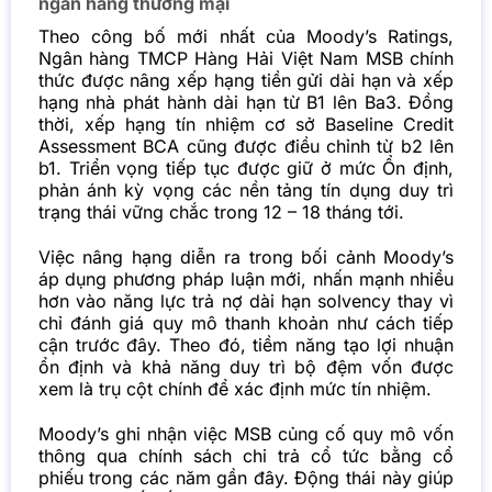
ngân hàng thương mại
Theo công bố mới nhất của Moody’s Ratings,
Ngân hàng TMCP Hàng Hải Việt Nam MSB chính
thức được nâng xếp hạng tiền gửi dài hạn và xếp
hạng nhà phát hành dài hạn từ B1 lên Ba3. Đồng
thời, xếp hạng tín nhiệm cơ sở Baseline Credit
Assessment BCA cũng được điều chỉnh từ b2 lên
b1. Triển vọng tiếp tục được giữ ở mức Ổn định,
phản ánh kỳ vọng các nền tảng tín dụng duy trì
trạng thái vững chắc trong 12 – 18 tháng tới.
Việc nâng hạng diễn ra trong bối cảnh Moody’s
áp dụng phương pháp luận mới, nhấn mạnh nhiều
hơn vào năng lực trả nợ dài hạn solvency thay vì
chỉ đánh giá quy mô thanh khoản như cách tiếp
cận trước đây. Theo đó, tiềm năng tạo lợi nhuận
ổn định và khả năng duy trì bộ đệm vốn được
xem là trụ cột chính để xác định mức tín nhiệm.
Moody’s ghi nhận việc MSB củng cố quy mô vốn
thông qua chính sách chi trả cổ tức bằng cổ
phiếu trong các năm gần đây. Động thái này giúp