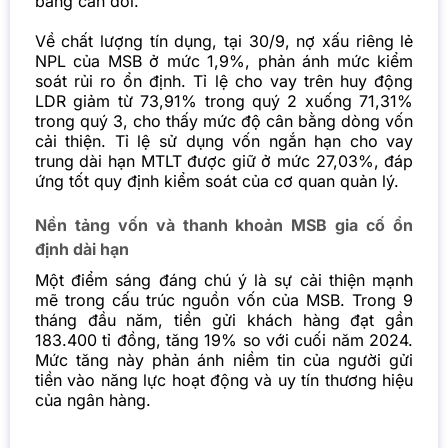
bảng cân đối.
Về chất lượng tín dụng, tại 30/9, nợ xấu riêng lẻ
NPL của MSB ở mức 1,9%, phản ánh mức kiểm
soát rủi ro ổn định. Tỉ lệ cho vay trên huy động
LDR giảm từ 73,91% trong quý 2 xuống 71,31%
trong quý 3, cho thấy mức độ cân bằng dòng vốn
cải thiện. Tỉ lệ sử dụng vốn ngắn hạn cho vay
trung dài hạn MTLT được giữ ở mức 27,03%, đáp
ứng tốt quy định kiểm soát của cơ quan quản lý.
Nền tảng vốn và thanh khoản MSB gia cố ổn
định dài hạn
Một điểm sáng đáng chú ý là sự cải thiện mạnh
mẽ trong cấu trúc nguồn vốn của MSB. Trong 9
tháng đầu năm, tiền gửi khách hàng đạt gần
183.400 tỉ đồng, tăng 19% so với cuối năm 2024.
Mức tăng này phản ánh niềm tin của người gửi
tiền vào năng lực hoạt động và uy tín thương hiệu
của ngân hàng.