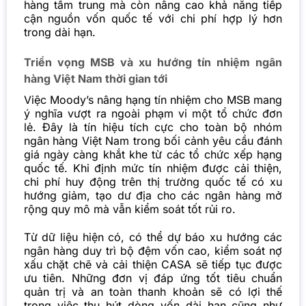
hàng tầm trung mà còn nâng cao khả năng tiếp
cận nguồn vốn quốc tế với chi phí hợp lý hơn
trong dài hạn.
Triển vọng MSB và xu hướng tín nhiệm ngân
hàng Việt Nam thời gian tới
Việc Moody’s nâng hạng tín nhiệm cho MSB mang
ý nghĩa vượt ra ngoài phạm vi một tổ chức đơn
lẻ. Đây là tín hiệu tích cực cho toàn bộ nhóm
ngân hàng Việt Nam trong bối cảnh yêu cầu đánh
giá ngày càng khắt khe từ các tổ chức xếp hạng
quốc tế. Khi định mức tín nhiệm được cải thiện,
chi phí huy động trên thị trường quốc tế có xu
hướng giảm, tạo dư địa cho các ngân hàng mở
rộng quy mô mà vẫn kiểm soát tốt rủi ro.
Từ dữ liệu hiện có, có thể dự báo xu hướng các
ngân hàng duy trì bộ đệm vốn cao, kiểm soát nợ
xấu chặt chẽ và cải thiện CASA sẽ tiếp tục được
ưu tiên. Những đơn vị đáp ứng tốt tiêu chuẩn
quản trị và an toàn thanh khoản sẽ có lợi thế
trong việc thu hút dòng vốn dài hạn cũng như