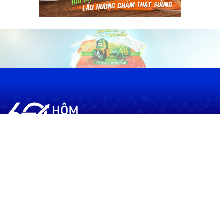
60shomnay.vn là trang mạng xã hội
chia sẻ thông tin hữu ích về xu hướng
tài chính, kinh doanh
Thông Tin
Điều khoản sử dụng