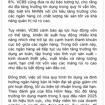
8%.
VCBS cũng đưa ra dự báo tương tự, cho rằng
dư địa tăng trưởng tín dụng trong quý IV vẫn lớn,
đặc biệt khi NHNN nới chỉ tiêu tăng trưởng cho
các ngân hàng có chất lượng tài sản tốt và khả
năng quản trị rủi ro cao.
Tuy nhiên, VCBS cảnh báo áp lực huy động vốn
có thể tăng, khiến lãi suất huy động nhiều khả
năng nhích nhẹ trở lại do cạnh tranh thanh khoản
cục bộ giữa các ngân hàng.
Trong bối cảnh này,
các ngân hàng sẽ tiếp tục ưu tiên tăng trưởng tín
dụng an toàn, tập trung vào lĩnh vực sản xuất –
kinh doanh thiết yếu, xuất khẩu và năng lượng
xanh, hạn chế rót vốn vào các mảng rủi ro cao
như đầu tư bất động sản đầu cơ.
Đồng thời, việc số hóa quy trình tín dụng và định
hướng ngân hàng bán lẻ hiện đại sẽ giúp giảm chi
phí hoạt động, tối ưu biên lợi nhuận trong dài hạn.
Theo đánh giá của 60s Hôm Nay, tốc độ tăng
trưởng tín dụng mạnh trong 3 quý đầu năm 2025
là tín hiệu tích cực, cho thấy niềm tin của doanh