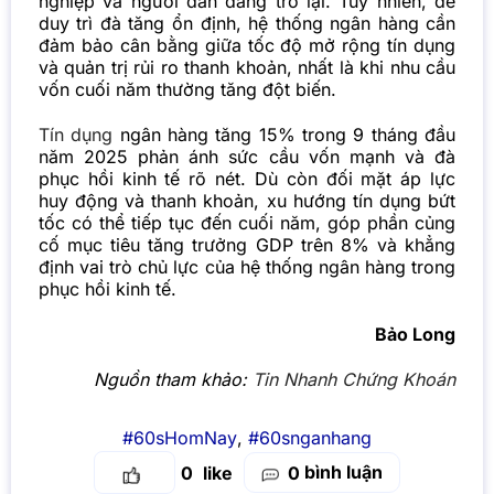
nghiệp và người dân đang trở lại. Tuy nhiên, để
duy trì đà tăng ổn định, hệ thống ngân hàng cần
đảm bảo cân bằng giữa tốc độ mở rộng tín dụng
và quản trị rủi ro thanh khoản, nhất là khi nhu cầu
vốn cuối năm thường tăng đột biến.
Tín dụng
ngân hàng tăng 15% trong 9 tháng đầu
năm 2025 phản ánh sức cầu vốn mạnh và đà
phục hồi kinh tế rõ nét. Dù còn đối mặt áp lực
huy động và thanh khoản, xu hướng tín dụng bứt
tốc có thể tiếp tục đến cuối năm, góp phần củng
cố mục tiêu tăng trưởng GDP trên 8% và khẳng
định vai trò chủ lực của hệ thống ngân hàng trong
phục hồi kinh tế.
Bảo Long
Nguồn tham khảo:
Tin Nhanh Chứng Khoán
#60sHomNay
,
#60snganhang
bình luận
0
0