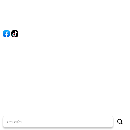
Quy Định Viết Bài
Liên hệ
Quảng cáo
60s Tài chính
60s Kinh doanh
60s Thị trường
60s Chứng khoán
Cộng đồng