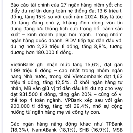
Báo cáo tài chính của 27 ngân hàng niêm yết cho
thấy dư nợ tín dụng toàn hệ thống đạt 13,6 triệu tỉ
đồng, tăng 15% so với cuối năm 2024. Đây là tốc
độ tăng đáng chú ý, khẳng định dòng vốn tín
dụng đang lưu thông tích cực trong bối cảnh sản
xuất – kinh doanh phục hồi mạnh. Trong nhóm
ngân hàng quốc doanh, BIDV tiếp tục dẫn đầu với
dư nợ hơn 2,23 triệu tỉ đồng, tăng 8,8%, tương
đương hơn 180.000 tỉ đồng.
VietinBank ghi nhận mức tăng 15,6%, đạt gần
1,99 triệu tỉ đồng – cao nhất trong nhóm ngân
hàng Nhà nước, trong khi Vietcombank đạt 1,63
triệu tỉ đồng, tăng 12,5%. Ở khối ngân hàng tư
nhân, MB vẫn giữ vị trí dẫn đầu khi dư nợ cho vay
đạt 931.500 tỉ đồng, tăng gần 20% – củng cố vị
thế top 4 toàn ngành. VPBank xếp sau với gần
900.000 tỉ đồng, tăng tới 29,4%, nhờ sự cộng
hưởng từ ngân hàng mẹ và công ty con.
Các ngân hàng năng động khác như TPBank
(18,3%), NamABank (18,1%), SHB (16,9%), MSB