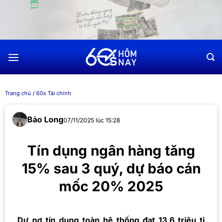
Chuyển
đến
nội
dung
Trang chủ
/
60s Tài chính
Bảo Long
07/11/2025 lúc 15:28
Tín dụng ngân hàng tăng
15% sau 3 quý, dự báo cán
mốc 20% 2025
Dư nợ tín dụng toàn hệ thống đạt 13,6 triệu tỉ