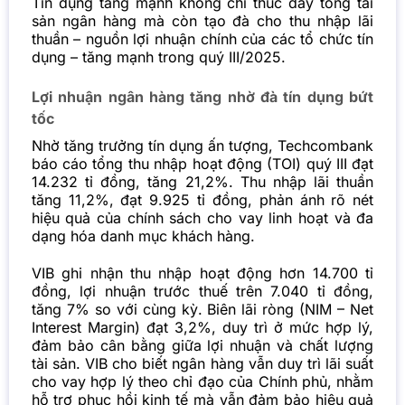
Tín dụng tăng mạnh không chỉ thúc đẩy tổng tài
sản ngân hàng mà còn tạo đà cho thu nhập lãi
thuần – nguồn lợi nhuận chính của các tổ chức tín
dụng – tăng mạnh trong quý III/2025.
Lợi nhuận ngân hàng tăng nhờ đà tín dụng bứt
tốc
Nhờ tăng trưởng tín dụng ấn tượng, Techcombank
báo cáo tổng thu nhập hoạt động (TOI) quý III đạt
14.232 tỉ đồng, tăng 21,2%. Thu nhập lãi thuần
tăng 11,2%, đạt 9.925 tỉ đồng, phản ánh rõ nét
hiệu quả của chính sách cho vay linh hoạt và đa
dạng hóa danh mục khách hàng.
VIB ghi nhận thu nhập hoạt động hơn 14.700 tỉ
đồng, lợi nhuận trước thuế trên 7.040 tỉ đồng,
tăng 7% so với cùng kỳ. Biên lãi ròng (NIM – Net
Interest Margin) đạt 3,2%, duy trì ở mức hợp lý,
đảm bảo cân bằng giữa lợi nhuận và chất lượng
tài sản. VIB cho biết ngân hàng vẫn duy trì lãi suất
cho vay hợp lý theo chỉ đạo của Chính phủ, nhằm
hỗ trợ phục hồi kinh tế mà vẫn đảm bảo hiệu quả