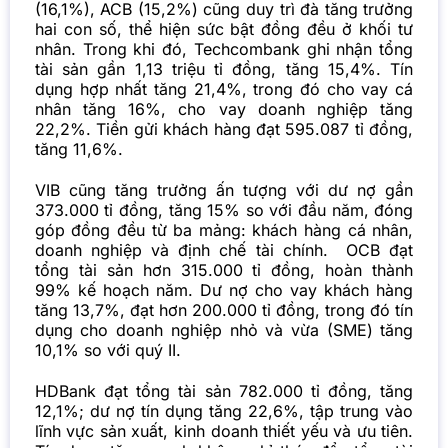
(16,1%), ACB (15,2%) cũng duy trì đà tăng trưởng
hai con số, thể hiện sức bật đồng đều ở khối tư
nhân. Trong khi đó, Techcombank ghi nhận tổng
tài sản gần 1,13 triệu tỉ đồng, tăng 15,4%. Tín
dụng hợp nhất tăng 21,4%, trong đó cho vay cá
nhân tăng 16%, cho vay doanh nghiệp tăng
22,2%. Tiền gửi khách hàng đạt 595.087 tỉ đồng,
tăng 11,6%.
VIB cũng tăng trưởng ấn tượng với dư nợ gần
373.000 tỉ đồng, tăng 15% so với đầu năm, đóng
góp đồng đều từ ba mảng: khách hàng cá nhân,
doanh nghiệp và định chế tài chính. OCB đạt
tổng tài sản hơn 315.000 tỉ đồng, hoàn thành
99% kế hoạch năm. Dư nợ cho vay khách hàng
tăng 13,7%, đạt hơn 200.000 tỉ đồng, trong đó tín
dụng cho doanh nghiệp nhỏ và vừa (SME) tăng
10,1% so với quý II.
HDBank đạt tổng tài sản 782.000 tỉ đồng, tăng
12,1%; dư nợ tín dụng tăng 22,6%, tập trung vào
lĩnh vực sản xuất, kinh doanh thiết yếu và ưu tiên.