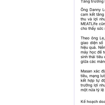
Tăng trưởng 
Ông Danny L
cam kết tăng
thu và lợi n
MEATLife cũng
cho thấy sức 
Theo ông Le,
giao diện số
hiệu quả. Nền
máy học để t
sinh thái tiê
giữa các mảng
Masan xác địn
tiêu, mạng lư
kết hợp tự đ
trưởng lợi n
một nửa tỷ lệ
Kế hoạch doa