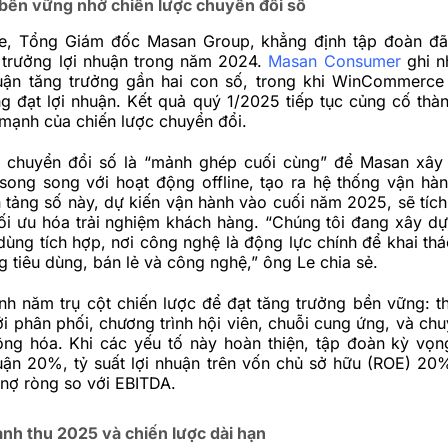
bền vững nhờ chiến lược chuyển đổi số
e, Tổng Giám đốc Masan Group, khẳng định tập đoàn đã
 trưởng lợi nhuận trong năm 2024.
Masan Consumer
ghi n
huận tăng trưởng gần hai con số, trong khi WinCommerc
 đạt lợi nhuận. Kết quả quý 1/2025 tiếp tục củng cố thàn
mạnh của chiến lược chuyển đổi.
 chuyển đổi số là “mảnh ghép cuối cùng” để Masan xây
 song song với hoạt động offline, tạo ra hệ thống vận hà
 tảng số này, dự kiến vận hành vào cuối năm 2025, sẽ tích
ối ưu hóa trải nghiệm khách hàng. “Chúng tôi đang xây d
u dùng tích hợp, nơi công nghệ là động lực chính để khai th
 tiêu dùng, bán lẻ và công nghệ,” ông Le chia sẻ.
h năm trụ cột chiến lược để đạt tăng trưởng bền vững: th
ới phân phối, chương trình hội viên, chuỗi cung ứng, và ch
ộng hóa. Khi các yếu tố này hoàn thiện, tập đoàn kỳ vọn
huận 20%, tỷ suất lợi nhuận trên vốn chủ sở hữu (ROE) 20
 nợ ròng so với EBITDA.
nh thu 2025 và chiến lược dài hạn