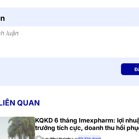
ận
h luận
Đ
 LIÊN QUAN
KQKD 6 tháng Imexpharm: lợi nhu
trưởng tích cực, doanh thu hồi phụ
60s Kinh doanh
Lưu Như Huỳnh