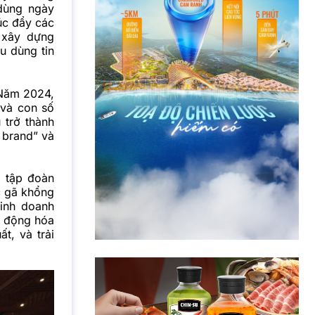
dùng ngày
húc đẩy các
 xây dựng
u dùng tin
 Năm 2024,
và con số
 trở thành
e brand” và
 tập đoàn
ác gã khổng
inh doanh
ự động hóa
t, và trải