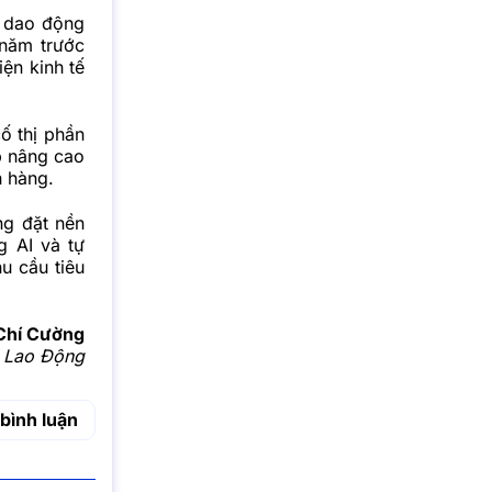
n dao động
 năm trước
ện kinh tế
ố thị phần
úp nâng cao
h hàng.
ng đặt nền
g AI và tự
u cầu tiêu
Chí Cường
 Lao Động
bình luận