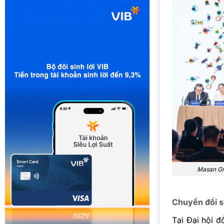
Masan Gro
Chuyển đổi s
Tại Đại hội 