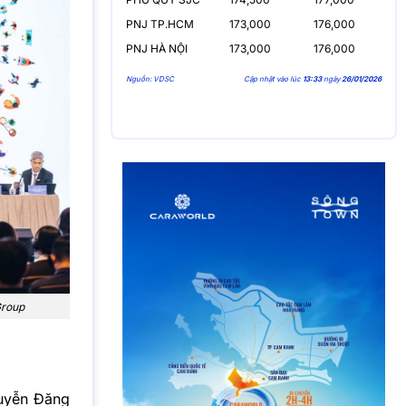
PNJ TP.HCM
173,000
176,000
PNJ HÀ NỘI
173,000
176,000
Nguồn: VDSC
Cập nhật vào lúc
13:33
ngày
26/01/2026
Group
guyễn Đăng