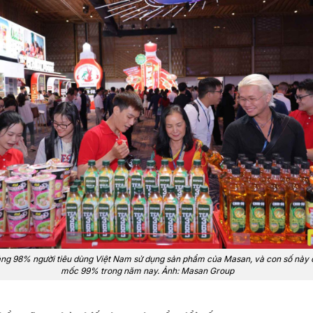
g 98% người tiêu dùng Việt Nam sử dụng sản phẩm của Masan, và con số này 
mốc 99% trong năm nay. Ảnh: Masan Group