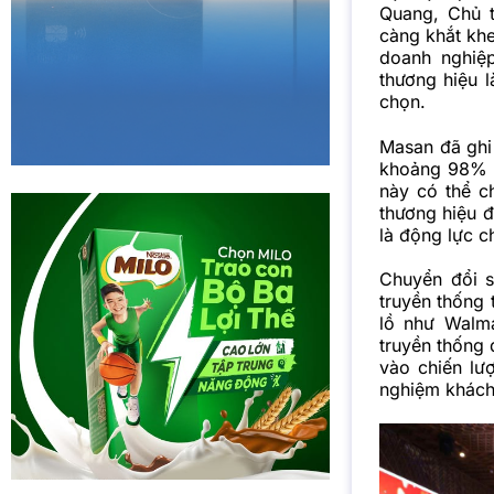
Quang, Chủ 
càng khắt khe
doanh nghiệ
thương hiệu l
chọn.
Masan đã ghi
khoảng 98% n
này có thể c
thương hiệu đ
là động lực c
Chuyển đổi 
truyền thống 
lồ như Walm
truyền thống 
vào chiến lượ
nghiệm khách