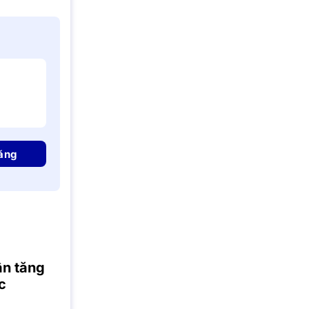
ăng
ận tăng
c