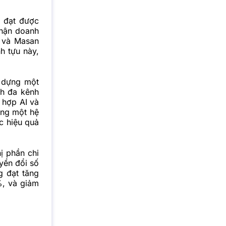
 đạt được
hận doanh
e và Masan
h tựu này,
 dựng một
nh đa kênh
 hợp AI và
ựng một hệ
ác hiệu quả
ị phần chi
uyển đổi số
g đạt tăng
%, và giảm