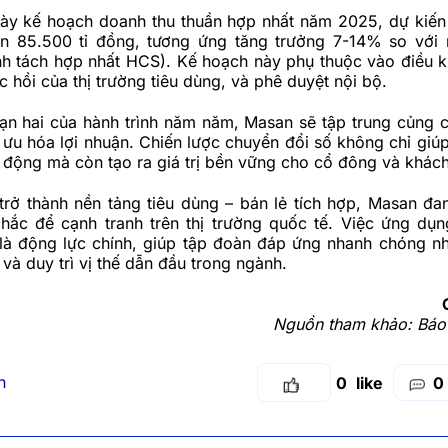
bày kế hoạch doanh thu thuần hợp nhất năm 2025, dự kiế
n 85.500 tỉ đồng, tương ứng tăng trưởng 7-14% so với
nh tách hợp nhất HCS). Kế hoạch này phụ thuộc vào điều ki
c hồi của thị trường tiêu dùng, và phê duyệt nội bộ.
ạn hai của hành trình năm năm, Masan sẽ tập trung củng c
ối ưu hóa lợi nhuận. Chiến lược chuyển đổi số không chỉ gi
 động mà còn tạo ra giá trị bền vững cho cổ đông và khác
trở thành nền tảng tiêu dùng – bán lẻ tích hợp, Masan đa
ắc để cạnh tranh trên thị trường quốc tế. Việc ứng dụn
là động lực chính, giúp tập đoàn đáp ứng nhanh chóng nh
 và duy trì vị thế dẫn đầu trong ngành.
Nguồn tham khảo:
Báo
h
0
0