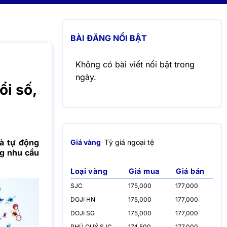
BÀI ĐĂNG NỔI BẬT
Không có bài viết nổi bật trong
ngày.
i số,
và tự động
Giá vàng
Tỷ giá ngoại tệ
ng nhu cầu
Loại vàng
Giá mua
Giá bán
SJC
175,000
177,000
DOJI HN
175,000
177,000
DOJI SG
175,000
177,000
PHÚ QUÝ SJC
174,500
177,000