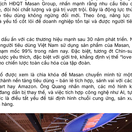
tịch HĐQT Masan Group, nhấn mạnh rằng nhu cầu tiêu 
, đòi hỏi chất lượng và giá trị vượt trội. Đây là động lực t
p tiêu dùng không ngừng đổi mới. Theo ông, năng lực
à yếu tố cốt lõi để doanh nghiệp tồn tại và được người tiê
 dấu ấn với các thương hiệu mạnh sau 30 năm phát triển.
gười tiêu dùng Việt Nam sử dụng sản phẩm của Masan, 
hạm mốc 99% trong năm nay. Đặc biệt, tương ớt Chin-su
ược yêu thích, đặc biệt với giới trẻ, khẳng định vị thế “lov
ho chiến lược toàn cầu hóa của tập đoàn.
số được xem là chìa khóa để Masan chuyển mình từ một
thành nền tảng tiêu dùng – bán lẻ tích hợp, sánh vai với c
art hay Amazon. Ông Quang nhấn mạnh, các mô hình k
đang dần bị thay thế, và việc tích hợp công nghệ như AI, t
c là điều tất yếu để tái định hình chuỗi cung ứng, sản xuấ
 hàng.